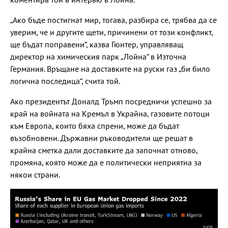
„Ако бъде постигнат мир, тогава, разбира се, трябва да се
уверим, че и другите щети, причинени от този конфликт,
ще бъдат поправени“, казва Гюнтер, управляващ
директор на химическия парк „Лойна“ в Източна
Германия. Връщане на доставките на руски газ „би било
логична последица“, счита той.
Ако президентът Доналд Тръмп посредничи успешно за
край на войната на Кремъл в Украйна, газовите потоци
към Европа, които бяха спрени, може да бъдат
възобновени. Държавни ръководители ще решат в
крайна сметка дали доставките да започнат отново,
промяна, която може да е политически неприятна за
някои страни.