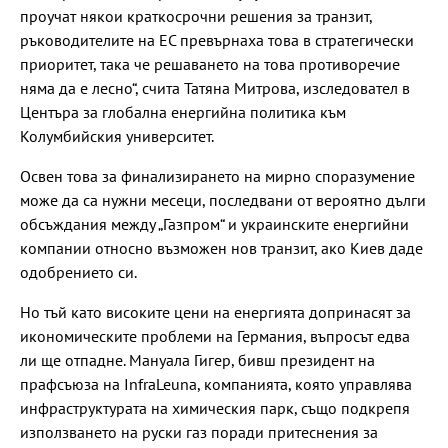
проучат някои краткосрочни решения за транзит,
ръководителите на ЕС превърнаха това в стратегически
приоритет, така че решаването на това противоречие
няма да е лесно“, счита Татяна Митрова, изследовател в
Центъра за глобална енергийна политика към
Колумбийския университет.
Освен това за финализирането на мирно споразумение
може да са нужни месеци, последвани от вероятно дълги
обсъждания между „Газпром“ и украинските енергийни
компании относно възможен нов транзит, ако Киев даде
одобрението си.
Но тъй като високите цени на енергията допринасят за
икономическите проблеми на Германия, въпросът едва
ли ще отпадне. Мануала Гигер, бивш президент на
прафсъюза на InfraLeuna, компанията, която управлява
инфраструктурата на химическия парк, също подкрепя
използването на руски газ поради притеснения за