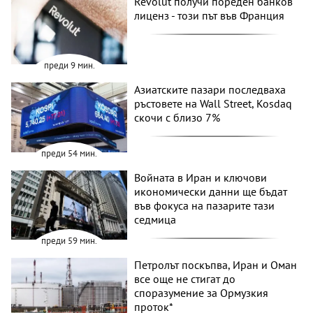
Revolut получи пореден банков
лиценз - този път във Франция
преди 9 мин.
Азиатските пазари последваха
ръстовете на Wall Street, Kosdaq
скочи с близо 7%
преди 54 мин.
Войната в Иран и ключови
икономически данни ще бъдат
във фокуса на пазарите тази
седмица
преди 59 мин.
Петролът поскъпва, Иран и Оман
все още не стигат до
споразумение за Ормузкия
проток*