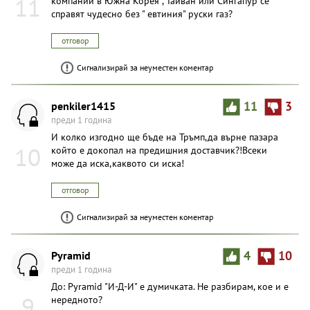
11
компании в Южна Корея , Тайван или Сингапур се
справят чудесно без " евтиния" руски газ?
отговор
Сигнализирай за неуместен коментар
penkiler1415
11
3
преди 1 година
И колко изгодно ще бъде на Тръмп,да върне пазара
10
който е докопал на предишния доставчик?!Всеки
може да иска,каквото си иска!
отговор
Сигнализирай за неуместен коментар
Pyramid
4
10
преди 1 година
До: Pyramid "И-Д-И" е думичката. Не разбирам, кое и е
9
нередното?