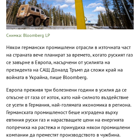
Снимка: Bloomberg LP
Някои германски промишлени отрасли в източната част
на страната вече планират за времето, когато руският газ
се завърне в Европа, насърчени от усилията на
президента на САЩ Доналд Тръмп да сложи край на
войната в Украйна, пише Bloomberg.
Европа преживя три болезнени години в усилия да се
откъсне от газа от изток, като най-силното въздействие
се усети в Германия, най-голямата икономика в региона.
Германската промишленост беше изградена върху
евтиния руски газ и нарастващите цени на енергията
попречиха на растежа и принудиха някои промишлени
компании да преместят производството в чужбина.