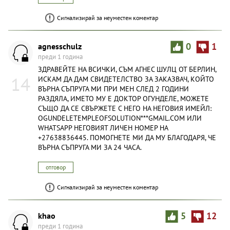
Сигнализирай за неуместен коментар
agnesschulz
0
1
преди 1 година
ЗДРАВЕЙТЕ НА ВСИЧКИ, СЪМ АГНЕС ШУЛЦ ОТ БЕРЛИН,
14
ИСКАМ ДА ДАМ СВИДЕТЕЛСТВО ЗА ЗАКАЗВАЧ, КОЙТО
ВЪРНА СЪПРУГА МИ ПРИ МЕН СЛЕД 2 ГОДИНИ
РАЗДЯЛА, ИМЕТО МУ Е ДОКТОР ОГУНДЕЛЕ, МОЖЕТЕ
СЪЩО ДА СЕ СВЪРЖЕТЕ С НЕГО НА НЕГОВИЯ ИМЕЙЛ:
OGUNDELETEMPLEOFSOLUTION***GMAIL.COM ИЛИ
WHATSAPP НЕГОВИЯТ ЛИЧЕН НОМЕР НА
+27638836445. ПОМОГНЕТЕ МИ ДА МУ БЛАГОДАРЯ, ЧЕ
ВЪРНА СЪПРУГА МИ ЗА 24 ЧАСА.
отговор
Сигнализирай за неуместен коментар
khao
5
12
преди 1 година