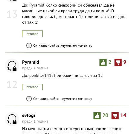
До: Pyramid Kолко смехории си обяснявал, да не
13
мислиш че някой си прави труда да ги помни! :D
говорил до сега. Даже товас с 12 години запаси е едно
от тях :D
отговор
Сигнализирай за неуместен коментар
Pyramid
2
9
преди 1 година
До: penkiler1415При балични запаси за 12
12
отговор
Сигнализирай за неуместен коментар
evlogi
20
14
преди 1 година
На мен пък ми е много интересно как промишлените