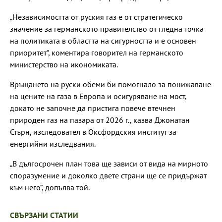
„Независимостта от руския газ е от стратегическо
значение за германското правителство от гледна точка
на политиката в областта на сигурността и е основен
приоритет“, коментира говорител на германското
министерство на икономиката.
Връщането на руски обеми би помогнало за понижаване
на цените на газа в Европа и осигуряване на мост,
докато не започне да пристига повече втечнен
природен газ на пазара от 2026 г., казва Джонатан
Стърн, изследовател в Оксфордския институт за
енергийни изследвания.
„В дългосрочен план това ще зависи от вида на мирното
споразумение и доколко двете страни ще се придържат
към него“, допълва той.
СВЪРЗАНИ СТАТИИ