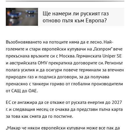
Ще намери ли руският газ
отново пътя към Европа?
Възобновяването на потоците няма да е лесно. Най-
големите и стари европейски купувачи на „Газпром“ вече
прекъснаха връзките си с Москва. Германската Uniper SE
и австрийската OMV прекратиха договорите си. Регионът
полага усилия и да осигури повече терминали за втечнен
природен газ и подписа договори, за да получава
пренасяно с танкери гориво от глобални производители
от САЩ до ОАЕ.
ЕС се ангажира да се откаже от руската енергия до 2027
г. и следващия месец се очаква да представи пътна карта
за това как смята да го постигне.
„Макар че някои европейски купувачи може все пак да