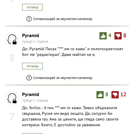
отговор
Сигнализирай за неуместен коментар
Pyramid
4
8
преди 1 година
До: Pyramid Писах "*** им го кажи" и политкоректният
8
бот ме "редактирал". Даже майтап не е.
отговор
Сигнализирай за неуместен коментар
Pyramid
8
12
преди 1 година
До: fortiss : А тин *** им го кажи. Тежко обърканите
7
свършиха, Русия им видя лицата. Да, сигурно би
доставяла газ. Ама за цените, ще гледа само своите
интереси. Което, Е достойно за уважение.