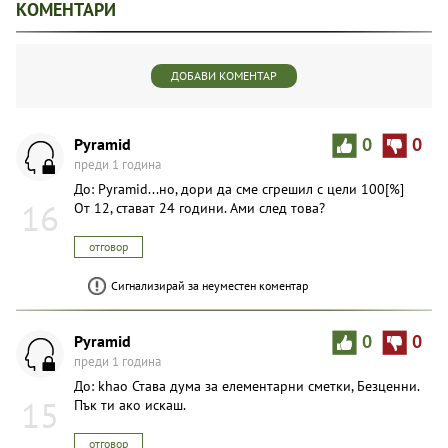
КОМЕНТАРИ
ДОБАВИ КОМЕНТАР
Pyramid
0
0
преди 1 година
До: Pyramid...но, дори да сме сгрешил с цели 100[%]
16
От 12, стават 24 години. Ами след това?
отговор
Сигнализирай за неуместен коментар
Pyramid
0
0
преди 1 година
До: khao Става дума за елементарни сметки, Безценни.
15
Пък ти ако искаш.
отговор