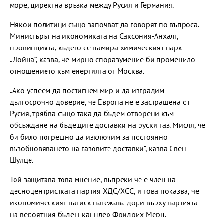
море, директна връзка между Русия и Германия.
Някои политици също започват да говорят по въпроса.
Министърът на икономиката на Саксония-Анхалт,
провинцията, където се намира химическият парк
„Лойна“, казва, че мирно споразумение би променило
отношението към енергията от Москва.
„Ако успеем да постигнем мир и да изградим
дългосрочно доверие, че Европа не е застрашена от
Русия, трябва също така да бъдем отворени към
обсъждане на бъдещите доставки на руски газ. Мисля, че
би било погрешно да изключим за постоянно
възобновяването на газовите доставки“, казва Свен
Шулце.
Той защитава това мнение, въпреки че е член на
десноцентристката партия ХДС/ХСС, и това показва, че
икономическият натиск натежава дори върху партията
на вероятния бъдещ канцлер Фридрих Мерц.