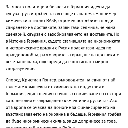
За много политици и бизнеси в Германия идеята да
купуват руски тръбен газ все още е анатема. Например
химическият гигант BASF, огромен потребител преди
спирането на доставките, заяви тази седмица, че няма
сценарий, свързан с възобновяването на доставките. Но
в Източна Германия, където стагнацията на икономиката
и историческите връзки с Русия правят тази идея по-
правдоподобна, разговорите за връщане на доставките
вече започнаха, още преди да е постигнато мирно
споразумение.
Според Кристиан Гюнтер, ръководител на един от най-
големите комплекси от химическата индустрия в
Германия, единственият начин за съживяване на сектори
като неговия е завръщането към евтиния руски газ. Ако
от Европа се очаква да помогне за финансирането на
възстановяването на Украйна в бъдеще, Германия трябва
да бъде икономически силна, за да допринесе за това,
коментира той в интервю в Лойна.