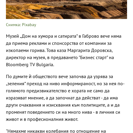
Снимка: Pixabay
Музей „Дом на хумора и сатирата“ в Габрово вече няма
да приема реклами и спонсорства от компании за
изкопаеми горива. Това каза Маргарита Доровска,
директор на музея, в предаването "Бизнес старт" на
Bloomberg TV Bulgaria.
По думите ѝ обществото вече започва да узрява за
„зеления“ преход на ниво информираност, но за нея по-
голямото предизвикателство е хората не само да
изразяват мнение, а да започнат да действат - да има
други очаквания и изисквания към политиците, а и да
променят поведението си на много нива - в личния си
живот и в професионалния живот.
"Нямахме никакви колебания по отношение на