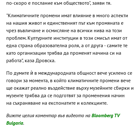
по-скоро е послание към обществото", заяви тя.
"Климатичните промени имат влияние в много аспекти
на нашия живот и единственият път към промяната е
чрез въвличане и осмисляне на всички нива на този
проблем. Културните институции в този смисъл имат от
една страна образователна роля, а от друга - самите те
като организации трябва да променят начина си на
работа“, каза Дровска.
По думите ѝ в международната общност вече усилено се
говори за момента, в който климатичните промени вече
ще окажат реално въздействие върху музейните сбирки и
музеите трябва да се подготвят за променения начин
на съхраняване на експонатите и колекциите.
Вижте целия коментар във видеото на
Bloomberg TV
Bulgaria
.