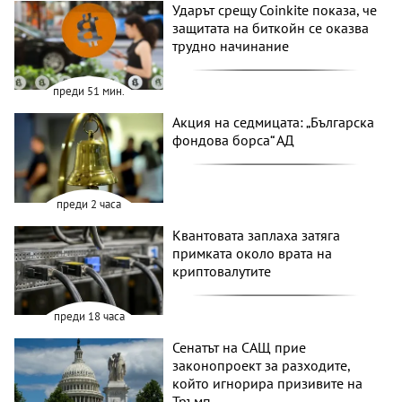
Ударът срещу Coinkite показа, че
защитата на биткойн се оказва
трудно начинание
преди 51 мин.
Акция на седмицата: „Българска
фондова борса“ АД
преди 2 часа
Квантовата заплаха затяга
примката около врата на
криптовалутите
преди 18 часа
Сенатът на САЩ прие
законопроект за разходите,
който игнорира призивите на
Тръмп