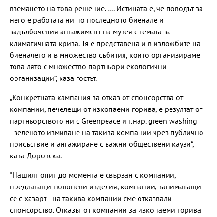
вземането на това решение. .... Истината е, че поводът за
него е работата ни по последното биенале и
задълбочения ангажимент на музея с темата за
климатичната криза. Тя е представена и в изложбите на
биеналето и в множество събития, които организираме
това лято с множество партньори екологични
организации“, каза гостът.
„Конкретната кампания за отказ от спонсорства от
компании, печелещи от изкопаеми горива, е резултат от
партньорството ни с Greenpeace и т.нар. green washing
- зеленото измиване на такива компании чрез публично
присъствие и ангажиране с важни обществени каузи“,
каза Доровска.
"Нашият опит до момента е свързан с компании,
предлагащи тютюневи изделия, компании, занимаващи
се с хазарт - на такива компании сме отказвали
спонсорство. Отказът от компании за изкопаеми горива