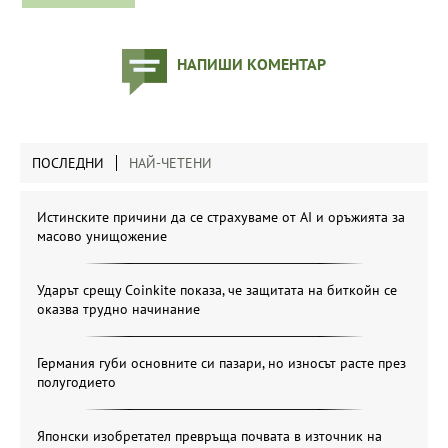
НАПИШИ КОМЕНТАР
ПОСЛЕДНИ
НАЙ-ЧЕТЕНИ
Истинските причини да се страхуваме от AI и оръжията за
масово унищожение
Ударът срещу Coinkite показа, че защитата на биткойн се
оказва трудно начинание
Германия губи основните си пазари, но износът расте през
полугодието
Японски изобретател превръща почвата в източник на