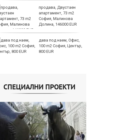
продава, Двустаен
Ис
апартамент, 73 m2
па
София, Малинова
о
Долина, 146000 EUR
дава под наем, Офис,
В
100 m2 София, Център,
ик
800 EUR
но
СПЕЦИАЛНИ ПРОЕКТИ