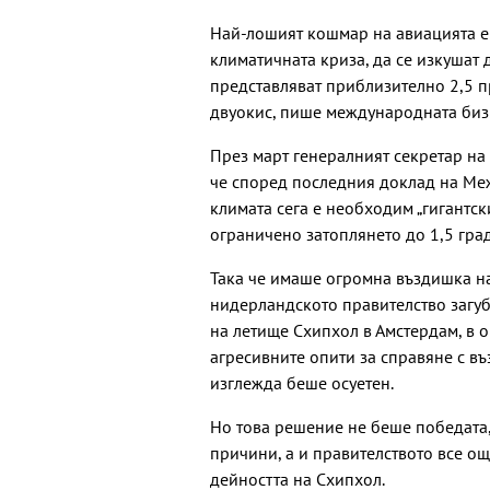
Най-лошият кошмар на авиацията е 
климатичната криза, да се изкушат 
представляват приблизително 2,5 п
двуокис, пише международната бизн
През март генералният секретар на 
че според последния доклад на Ме
климата сега е необходим „гигантски
ограничено затоплянето до 1,5 гра
Така че имаше огромна въздишка н
нидерландското правителство загуб
на летище Схипхол в Амстердам, в о
агресивните опити за справяне с въ
изглежда беше осуетен.
Но това решение не беше победата,
причини, а и правителството все още
дейността на Схипхол.