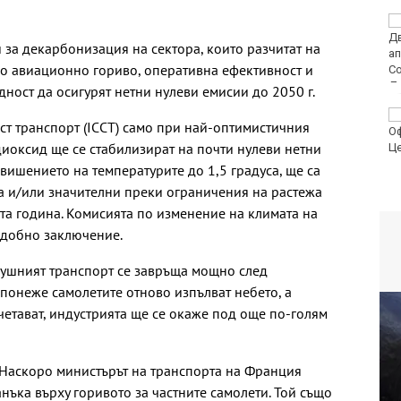
Мачовете и спортът по
ТВ днес (9 август)
и за декарбонизация на сектора, които разчитат на
о авиационно гориво, оперативна ефективност и
ност да осигурят нетни нулеви емисии до 2050 г.
Виц на деня - 9 август
т транспорт (ICCT) само при най-оптимистичния
иоксид ще се стабилизират на почти нулеви нетни
овишението на температурите до 1,5 градуса, ще са
а и/или значителни преки ограничения на растежа
ата година. Комисията по изменение на климата на
одобно заключение.
здушният транспорт се завръща мощно след
 понеже самолетите отново изпълват небето, а
четават, индустрията ще се окаже под още по-голям
. Наскоро министърът на транспорта на Франция
ъка върху горивото за частните самолети. Той също