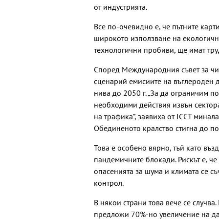
от индустрията.
Все по-очевидно е, че пътните карт
широкото използване на екологичн
технологични пробиви, ще имат труд
Според Международния съвет за чис
сценарий емисиите на въглероден д
нива до 2050 г. „За да ограничим п
необходими действия извън сектор
на трафика“, заявиха от ICCT минал
Обединеното кралство стигна до п
Това е особено вярно, тъй като въ
пандемичните блокади. Рискът е, че
опасенията за шума и климата се съ
контрол.
В някои страни това вече се случва
предложи 70%-но увеличение на дан