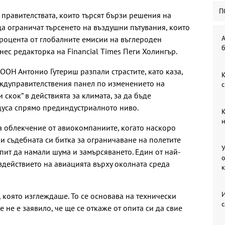
П
правителствата, които търсят бързи решения на
да ограничат търсенето на въздушни пътувания, които
А
роцента от глобалните емисии на въглероден
б
ес редакторка на Financial Times Пеги Холингър.
ООН Антонио Гутериш разпали страстите, като каза,
К
ждуправителствения панел по изменението на
с
 скок“ в действията за климата, за да бъде
дуса спрямо прединдустриалното ниво.
К
н
а облекчение от авиокомпаниите, когато наскоро
и съдебната си битка за ограничаване на полетите
У
пит да намали шума и замърсяването. Един от най-
о
здействието на авиацията върху околната среда
И
 която изглеждаше. То се основава на технически
с
 не е заявило, че ще се откаже от опита си да свие