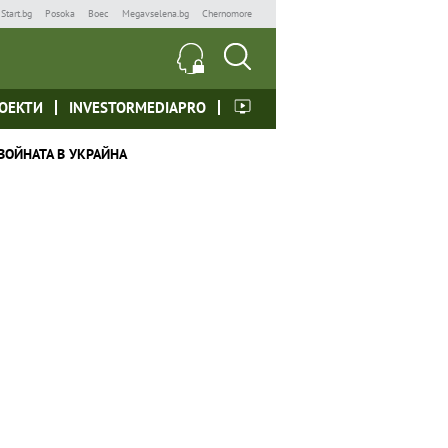
Start.bg
Posoka
Boec
Megavselena.bg
Chernomore
ОЕКТИ
INVESTORMEDIAPRO
ВОЙНАТА В УКРАЙНА