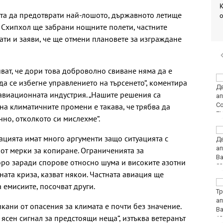
К
ата да предотврати най-лошото, държавното летище
о
 Схипхол ще забрани нощните полети, частните
ати и заяви, че ще отмени плановете за изграждане
ват, че дори това доброволно свиване няма да е
Днес затварят
да се избегне управлението на търсенето“, коментира
временно улицата,
авиационната индустрия. „Нашите решения са
водеща към Морска
гара-Варна
на климатичните промени е такава, че трябва да
но, отколкото си мислехме“.
Валежи в
цията имат много аргументи защо ситуацията с
следобедните часове
днес
от мерки за копиране. Ограниченията за
оро заради спорове относно шума и високите азотни
ата криза, казват някои. Частната авиация ще
Огнеборците са
 емисиите, посочват други.
реагирали на 136
сигнала през
кани от опасения за климата е почти без значение.
последното
 ясен сигнал за предстоящи неща“, изтъква ветеранът
денонощие