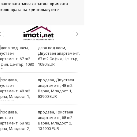
вантовата заплаха затяга примката
коло врата на криптовалутите
дава под наем,
Ис
Двустаен апартамент,
ст
67 m2 София, Център,
о
1080 EUR
у
продава, Двустаен
Н
апартамент, 48 m2
Be
Варна, Младост 1,
за
83900 EUR
па
Бъфет
продава, Тристаен
Ир
апартамент, 68 m2
от
Варна, Младост 2,
за
134900 EUR
О