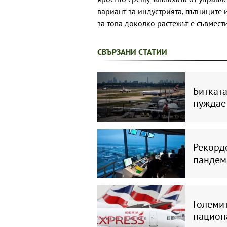
вариант за индустрията, пътниците 
за това доколко растежът е съвмест
СВЪРЗАНИ СТАТИИ
Биткат
нуждае
Рекорде
пандем
Големит
национ