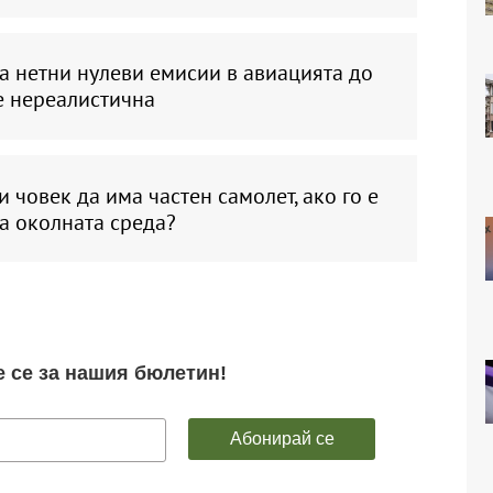
а нетни нулеви емисии в авиацията до
 е нереалистична
 човек да има частен самолет, ако го е
а околната среда?