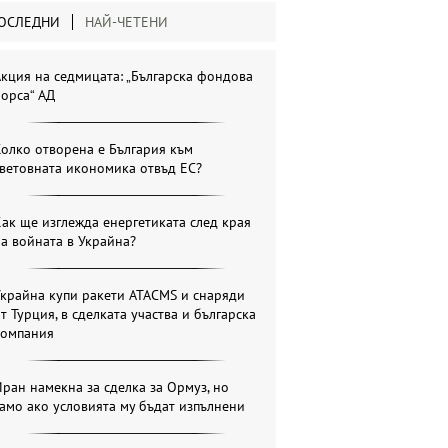
ОСЛЕДНИ
НАЙ-ЧЕТЕНИ
кция на седмицата: „Българска фондова
орса“ АД
олко отворена е България към
ветовната икономика отвъд ЕС?
ак ще изглежда енергетиката след края
а войната в Украйна?
крайна купи ракети ATACMS и снаряди
т Турция, в сделката участва и българска
компания
ран намекна за сделка за Ормуз, но
амо ако условията му бъдат изпълнени