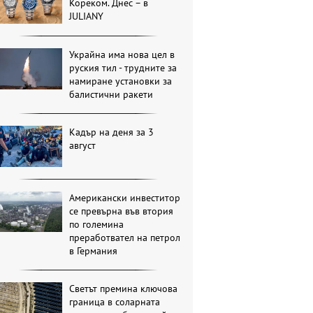
Кореком. Днес – в
JULIANY
Украйна има нова цел в
руския тил - трудните за
намиране установки за
балистични ракети
Кадър на деня за 3
август
Американски инвеститор
се превърна във втория
по големина
преработвател на петрол
в Германия
Светът премина ключова
граница в соларната