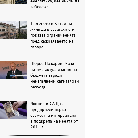
енергетика, без никой да
забележи
Търсенето в Китай на
жилища в съветски стил
показва ограниченията
пред съживяването на
пазара
Щерьо Ножаров: Може
да има актуализация на
бюджета заради
неизпълнени капиталови
разходи
Япония и САЩ са
предприели първа
съвместна интервенция
в подкрепа на йената от
2011 г.