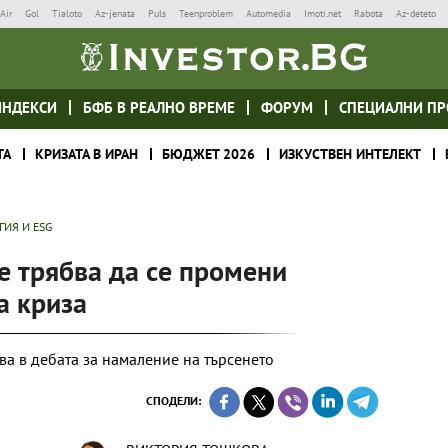
Air
Gol
Tialoto
Az-jenata
Puls
Teenproblem
Automedia
Imoti.net
Rabota
Az-deteto
ИНДЕКСИ
БФБ В РЕАЛНО ВРЕМЕ
ФОРУМ
СПЕЦИАЛНИ ПР
ТА
КРИЗАТА В ИРАН
БЮДЖЕТ 2026
ИЗКУСТВЕН ИНТЕЛЕКТ
ГИЯ И ESG
е трябва да се промени
а криза
ва в дебата за намаление на търсенето
СПОДЕЛИ: