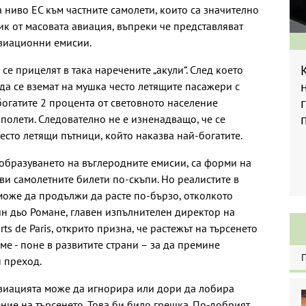
а ниво ЕС към частните самолети, които са значително
к от масовата авиация, въпреки че представляват
авиационни емисии.
 се прицелят в така наречените „акули“. След което
да се вземат на мушка често летящите пасажери с
богатите 2 процента от световното население
 полети. Следователно не е изненадващо, че се
често летящи пътници, който наказва най-богатите.
ообразуването на въглеродните емисии, са форми на
ви самолетните билети по-скъпи. Но реалистите в
 може да продължи да расте по-бързо, отколкото
ин дьо Романе, главен изпълнителен директор на
s de Paris, открито призна, че растежът на търсенето
еме - поне в развитите страни – за да премине
 преход.
 Авиацията може да игнорира или дори да лобира
ние на търсенето. Това би било грешка. По-добрият