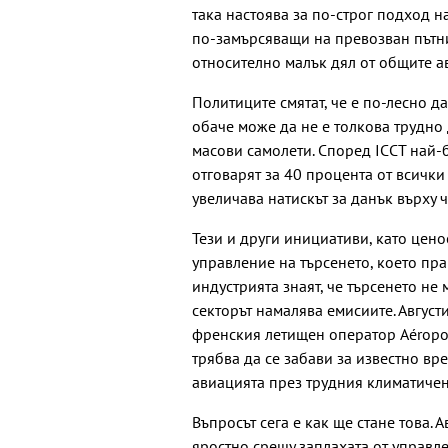
така настоява за по-строг подход н
по-замърсяващи на превозван пътни
относително малък дял от общите 
Политиците смятат, че е по-лесно да
обаче може да не е толкова трудно 
масови самолети. Според ICCT най-
отговарят за 40 процента от всички
увеличава натискът за данък върху 
Тези и други инициативи, като цен
управление на търсенето, което пра
индустрията знаят, че търсенето не
секторът намалява емисиите. Август
френския летищен оператор Aéroport
трябва да се забави за известно вр
авиацията през трудния климатичен
Въпросът сега е как ще стане това.
яростно срещу заплахата от управле