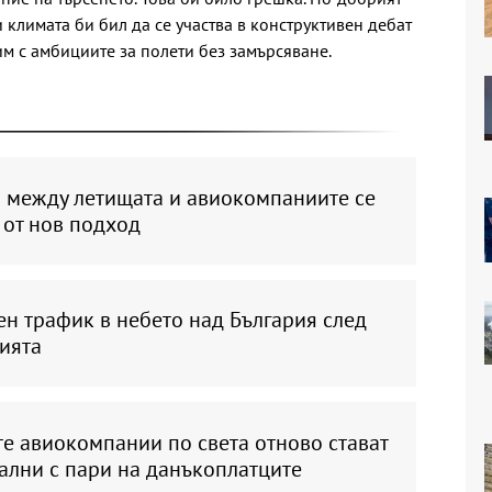
и климата би бил да се участва в конструктивен дебат
им с амбициите за полети без замърсяване.
а между летищата и авиокомпаниите се
 от нов подход
н трафик в небето над България след
ията
е авиокомпании по света отново стават
ални с пари на данъкоплатците