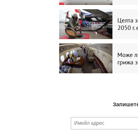
Целта з
2050 г.
Може ли
грижа з