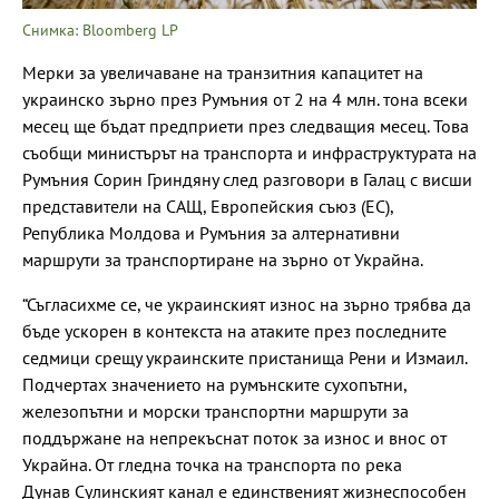
Снимка: Bloomberg LP
Мерки за увеличаване на транзитния капацитет на
украинско зърно през Румъния от 2 на 4 млн. тона всеки
месец ще бъдат предприети през следващия месец. Това
съобщи министърът на транспорта и инфраструктурата на
Румъния Сорин Гриндяну след разговори в Галац с висши
представители на САЩ, Европейския съюз (ЕС),
Република Молдова и Румъния за алтернативни
маршрути за транспортиране на зърно от Украйна.
“Съгласихме се, че украинският износ на зърно трябва да
бъде ускорен в контекста на атаките през последните
седмици срещу украинските пристанища Рени и Измаил.
Подчертах значението на румънските сухопътни,
железопътни и морски транспортни маршрути за
поддържане на непрекъснат поток за износ и внос от
Украйна. От гледна точка на транспорта по река
Дунав Сулинският канал е единственият жизнеспособен