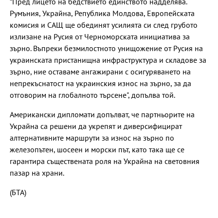
“Пред лицето на бедствието единството надделява.
Румъния, Украйна, Република Молдова, Европейската
комисия и САЩ ще обединят усилията си след грубото
излизане на Русия от Черноморската инициатива за
зърно. Въпреки безмилостното унищожение от Русия на
украинската пристанищна инфраструктура и складове за
зърно, ние оставаме ангажирани с осигуряването на
непрекъснатост на украинския износ на зърно, за да
отговорим на глобалното търсене", допълва той.
Американски дипломати допълват, че партньорите на
Украйна са решени да укрепят и диверсифицират
алтернативните маршрути за износ на зърно по
железопътен, шосеен и морски път, като така ще се
гарантира съществената роля на Украйна на световния
пазар на храни.
(БТА)