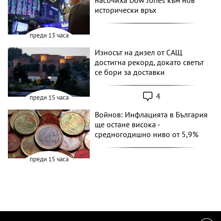
насочиха Dow Jones към нов
исторически връх
преди 13 часа
Износът на дизел от САЩ
достигна рекорд, докато светът
се бори за доставки
4
преди 15 часа
Войнов: Инфлацията в България
ще остане висока -
средногодишно ниво от 5,9%
преди 15 часа