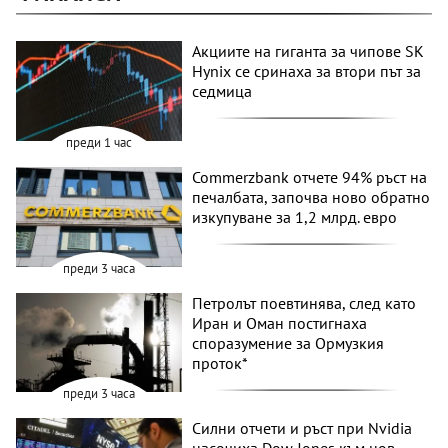
Акциите на гиганта за чипове SK
Hynix се сринаха за втори път за
седмица
преди 1 час
Commerzbank отчете 94% ръст на
печалбата, започва ново обратно
изкупуване за 1,2 млрд. евро
преди 3 часа
Петролът поевтинява, след като
Иран и Оман постигнаха
споразумение за Ормузкия
проток*
преди 3 часа
Силни отчети и ръст при Nvidia