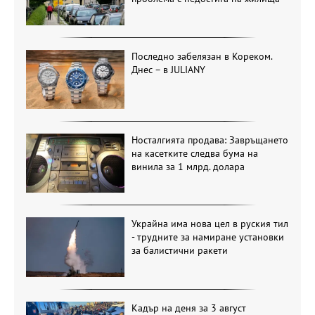
Последно забелязан в Кореком.
Днес – в JULIANY
Носталгията продава: Завръщането
на касетките следва бума на
винила за 1 млрд. долара
Украйна има нова цел в руския тил
- трудните за намиране установки
за балистични ракети
Кадър на деня за 3 август