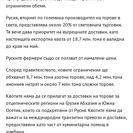
ограничени обеми.
Русия, вторият по големина производител на торове в
света, представлява около 20% от световната търговия.
Тя вече дава приоритет на вътрешните доставки, като
настоящата експортна квота от 18,7 млн. тона е валидна
до края на май.
Руските фермери също се ползват от намалени цени.
Според правителството, новите ограничения ще
обхванат 8,7 млн. тона азотни торове, над 4,2 млн. тона
амониев нитрат и около 7 млн. тона сложни торове.
Квотите няма да се прилагат за доставки на торове за
отцепническите региони на Грузия Абхазия и Южна
Осетия, които са подкрепяни от Русия. Квотите няма да
важат и за международни транзитни превози и доставки,
предоставяни като част от хуманитарна помощ в
чужбина.