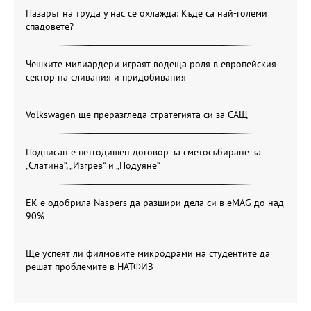
Пазарът на труда у нас се охлажда: Къде са най-големи
спадовете?
Чешките милиардери играят водеща роля в европейския
сектор на сливания и придобивания
Volkswagen ще преразгледа стратегията си за САЩ
Подписан е петгодишен договор за сметосъбиране за
„Слатина“, „Изгрев“ и „Подуяне“
ЕК е одобрила Naspers да разшири дела си в eMAG до над
90%
Ще успеят ли филмовите микродрами на студентите да
решат проблемите в НАТФИЗ