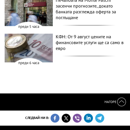
Печалбата на Monte Paschi
засенчи прогнозите, докато
банката разглежда оферта за
поглъщане
преди 5 часа
КФН: От 9 август цените на
финансовите услуги ще са само в
евро
преди 6 часа
НАГОРЕ
СЛЕДВАЙ НИ В: