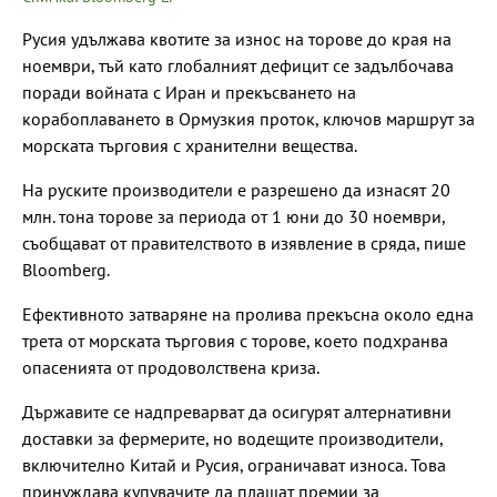
Русия удължава квотите за износ на торове до края на
ноември, тъй като глобалният дефицит се задълбочава
поради войната с Иран и прекъсването на
корабоплаването в Ормузкия проток, ключов маршрут за
морската търговия с хранителни вещества.
На руските производители е разрешено да изнасят 20
млн. тона торове за периода от 1 юни до 30 ноември,
съобщават от правителството в изявление в сряда, пише
Bloomberg.
Ефективното затваряне на пролива прекъсна около една
трета от морската търговия с торове, което подхранва
опасенията от продоволствена криза.
Държавите се надпреварват да осигурят алтернативни
доставки за фермерите, но водещите производители,
включително Китай и Русия, ограничават износа. Това
принуждава купувачите да плащат премии за