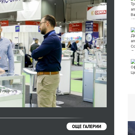
реагирали на 136
сигнала през
последното
денонощие
Мачовете и спортът по
ТВ днес (9 август)
Виц на деня - 9 август
ОЩЕ ГАЛЕРИИ