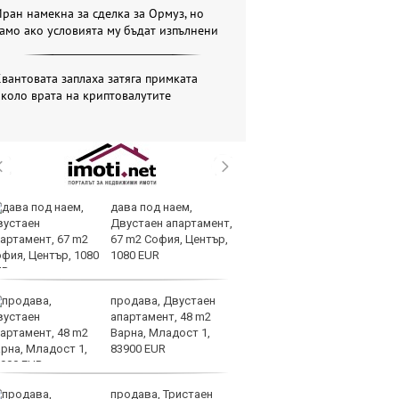
ран намекна за сделка за Ормуз, но
амо ако условията му бъдат изпълнени
вантовата заплаха затяга примката
коло врата на криптовалутите
дава под наем,
Ис
Двустаен апартамент,
ст
67 m2 София, Център,
о
1080 EUR
у
продава, Двустаен
Н
апартамент, 48 m2
Be
Варна, Младост 1,
за
83900 EUR
па
Бъфет
продава, Тристаен
Ир