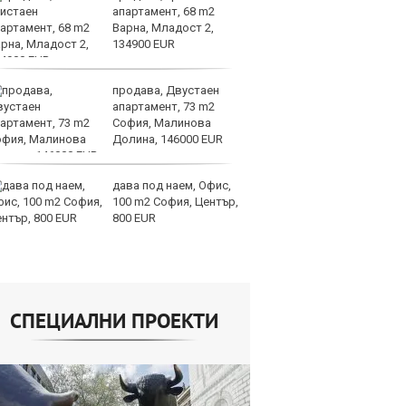
апартамент, 68 m2
от
Варна, Младост 2,
за
134900 EUR
О
продава, Двустаен
Ис
апартамент, 73 m2
па
София, Малинова
о
Долина, 146000 EUR
дава под наем, Офис,
В
100 m2 София, Център,
ик
800 EUR
но
СПЕЦИАЛНИ ПРОЕКТИ