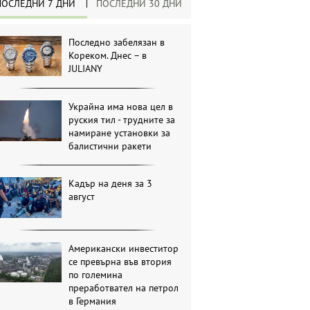
ПОСЛЕДНИ 7 ДНИ
ПОСЛЕДНИ 30 ДНИ
Последно забелязан в
Кореком. Днес – в
JULIANY
Украйна има нова цел в
руския тил - трудните за
намиране установки за
балистични ракети
Кадър на деня за 3
август
Американски инвеститор
се превърна във втория
по големина
преработвател на петрол
в Германия