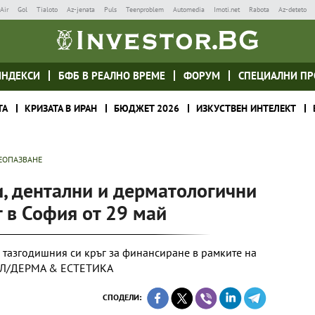
Air
Gol
Tialoto
Az-jenata
Puls
Teenproblem
Automedia
Imoti.net
Rabota
Az-deteto
ИНДЕКСИ
БФБ В РЕАЛНО ВРЕМЕ
ФОРУМ
СПЕЦИАЛНИ ПР
ТА
КРИЗАТА В ИРАН
БЮДЖЕТ 2026
ИЗКУСТВЕН ИНТЕЛЕКТ
ЕОПАЗВАНЕ
, дентални и дерматологични
 в София от 29 май
 тазгодишния си кръг за финансиране в рамките на
Л/ДЕРМА & EСТЕТИКА
СПОДЕЛИ: