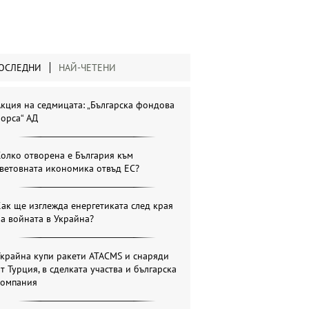
ОСЛЕДНИ
НАЙ-ЧЕТЕНИ
кция на седмицата: „Българска фондова
орса“ АД
олко отворена е България към
ветовната икономика отвъд ЕС?
ак ще изглежда енергетиката след края
а войната в Украйна?
крайна купи ракети ATACMS и снаряди
т Турция, в сделката участва и българска
компания