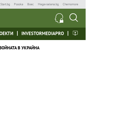
Start.bg
Posoka
Boec
Megavselena.bg
Chernomore
ОЕКТИ
INVESTORMEDIAPRO
ВОЙНАТА В УКРАЙНА