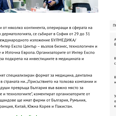
П
и от няколко континента, опериращи в сферата на
 дерматологията, се събират в София от 29 до 31
А
а международното изложение БУЛМЕДИКА/
б
ер Експо Център – възлов бизнес, технологичен и
 и Източна Европа. Организаторите от Интер Експо
 за подкрепа на инвестициите в медицината и
К
с
ият специализиран формат за медицина, дентална
К
в страната ни. „Присъствието на толкова компании и
н
 души превръща България във важно място за
е и технологиите“, коментират организаторите от
У
е щандове ще имат фирми от България, Румъния,
о
Франция, Китай, Южна Корея и Пакистан.