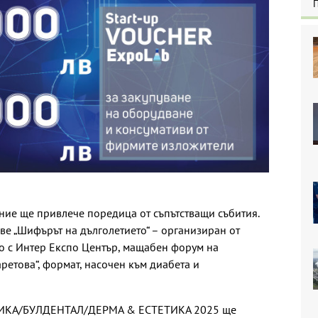
ние ще привлече поредица от съпътстващи събития.
ве „Шифърът на дълголетието“ – организиран от
во с Интер Експо Център, мащабен форум на
етова“, формат, насочен към диабета и
ИКА/БУЛДЕНТАЛ/ДЕРМА & EСТЕТИКА 2025 ще