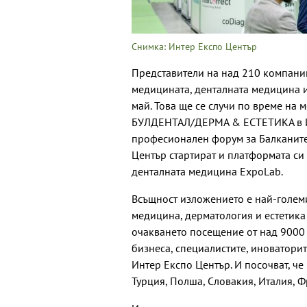
Снимка: Интер Експо Център
Представители на над 210 компани
медицината, денталната медицина и
май. Това ще се случи по време н
БУЛДЕНТАЛ/ДЕРМА & EСТЕТИКА в Инт
професионален форум за Балканите
Център стартират и платформата си
денталната медицина ExpoLab.
Всъщност изложението е най-голем
медицина, дерматология и естетика 
очакването посещение от над 9000
бизнеса, специалистите, иноваторит
Интер Експо Център. И посочват, ч
Турция, Полша, Словакия, Италия, 