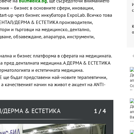
повече на
bulmedica.bg
, ще съсредоточи вниманието
И
ения – бизнес в основните сфери, иновации,
с
art-up чрез бизнес инкубатора ExpoLab. Всичко това
ЕНТАЛ/ДЕРМА & EСТЕТИКА производители,
К
утори и търговци на медицинско, дентално,
о
ване, обзавеждане, апаратура, инструменти,
лна и бизнес платформа в сферата на медицината.
а пред денталната медицина. А ДЕРМА & EСТЕТИКА
ерматологията и естетичната медицина.
Днес затварят
временно улицата,
E ще бъдат представени най-новите терапевтични,
водеща към Морска
а качественият начин на живот е акцент на ANTI-
гара-Варна
Валежи в
следобедните часове
/ДЕРМА & EСТЕТИКА
1
/ 4
днес
Огнеборците са