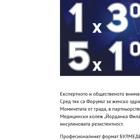
Експертното и общественото внима
Сред тях са Форумът за женско здра
Момичетата от града, в партньорст
Медицински колеж „Йорданка Филар
инсулиновата резистентност.
Професионалният формат БУЛМЕД