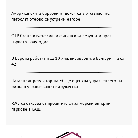
Американските борсови индекси са в отстъпление,
петролът отново се устреми нагоре
OTP Group отчете силни финансови резултати през
първото полугодие
В Европа работят над 10 хил. пивоварни, в България те са
42
Пазарният регулатор на ЕС ще оценява управлението на
риска в управляващите дружества
RWE се отказва от проектите си за морски вятърни
паркове в САЩ