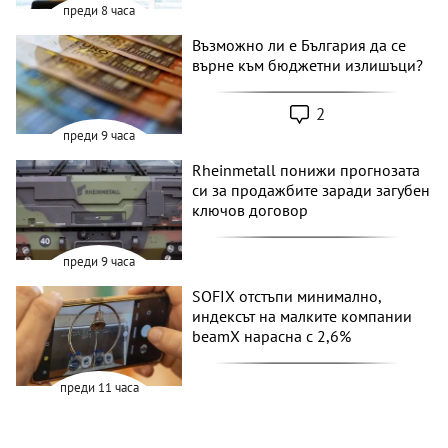
преди 8 часа
Възможно ли е България да се
върне към бюджетни излишъци?
2
преди 9 часа
Rheinmetall понижи прогнозата
си за продажбите заради загубен
ключов договор
преди 9 часа
SOFIX отстъпи минимално,
индексът на малките компании
beamX нарасна с 2,6%
преди 11 часа