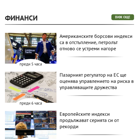
ФИНАНСИ
ВИЖ ОЩЕ
Американските борсови индекси
са в отстъпление, петролът
отново се устреми нагоре
преди 5 часа
Пазарният регулатор на ЕС ще
оценява управлението на риска в
управляващите дружества
преди 6 часа
Европейските индекси
продължават серията си от
рекорди