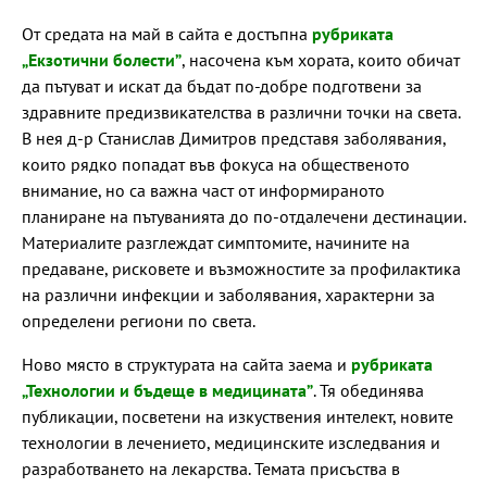
От средата на май в сайта е достъпна
рубриката
„Екзотични болести”
, насочена към хората, които обичат
да пътуват и искат да бъдат по-добре подготвени за
здравните предизвикателства в различни точки на света.
В нея д-р Станислав Димитров представя заболявания,
които рядко попадат във фокуса на общественото
внимание, но са важна част от информираното
планиране на пътуванията до по-отдалечени дестинации.
Материалите разглеждат симптомите, начините на
предаване, рисковете и възможностите за профилактика
на различни инфекции и заболявания, характерни за
определени региони по света.
Ново място в структурата на сайта заема и
рубриката
„Технологии и бъдеще в медицината”
. Тя обединява
публикации, посветени на изкуствения интелект, новите
технологии в лечението, медицинските изследвания и
разработването на лекарства. Темата присъства в