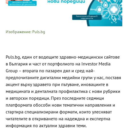
Изображение: Puls.bg
Puls.bg, един от водещите здравно-медицински сайтове
в България и част от портфолиото на Investor Media
Group – втората по пазарен дял и сред най-
предпочитаните дигитални медийни групи у нас, поставя
акцент върху здравето при пътуване, иновациите в
медицината и денталната профилактика с нови рубрики
и авторски поредици. През последните седмици
платформата обособи нови тематични направления и
стартира специализирани формати, които улесняват
читателите в откриването на надеждна и експертна
информация по актуални здравни теми.