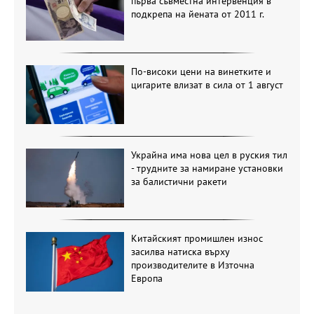
първа съвместна интервенция в
подкрепа на йената от 2011 г.
По-високи цени на винетките и
цигарите влизат в сила от 1 август
Украйна има нова цел в руския тил
- трудните за намиране установки
за балистични ракети
Китайският промишлен износ
засилва натиска върху
производителите в Източна
Европа