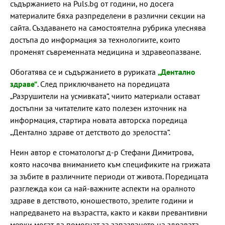
съдържанието на Puls.bg от години, но досега
материалите бяха разпределени в различни секции на
сайта. Създаването на самостоятелна рубрика улеснява
достъпа до информация за технологиите, които
променят съвременната медицина и здравеопазване.
Обогатява се и съдържанието в руриката
„Дентално
здраве“
. След приключването на поредицата
„Разрушители на усмивката“, чиито материали остават
достъпни за читателите като полезен източник на
информация, стартира новата авторска поредица
„Дентално здраве от детството до зрелостта“.
Неин автор е стоматологът д-р Стефани Димитрова,
която насочва вниманието към спецификите на грижата
за зъбите в различните периоди от живота. Поредицата
разглежда кои са най-важните аспекти на оралното
здраве в детството, юношеството, зрелите години и
напредването на възрастта, както и какви превантивни
мерки могат да помогнат за запазването на здравата