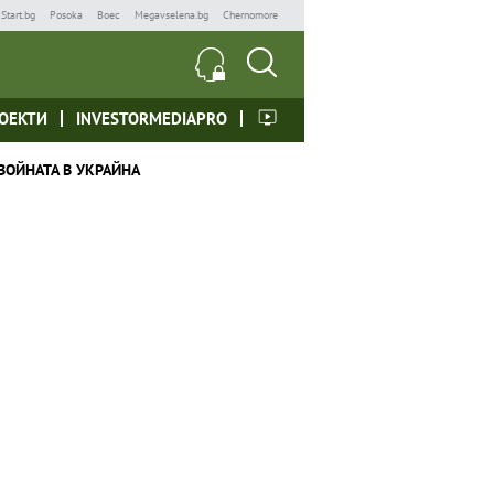
Start.bg
Posoka
Boec
Megavselena.bg
Chernomore
ОЕКТИ
INVESTORMEDIAPRO
ВОЙНАТА В УКРАЙНА