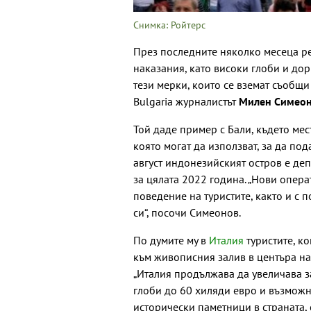
Снимка: Ройтерс
През последните няколко месеца р
наказания, като високи глоби и дор
тези мерки, които се вземат съобщи 
Bulgaria журналистът
Милен Симео
Той даде пример с Бали, където ме
която могат да използват, за да по
август индонезийският остров е де
за цялата 2022 година. „Нови опер
поведение на туристите, както и с 
си“, посочи Симеонов.
По думите му в
Италия
туристите, ко
към живописния залив в центъра на
„Италия продължава да увеличава 
глоби до 60 хиляди евро и възможн
исторически паметници в страната, 