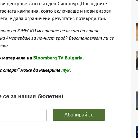
ви центрове като съседен Сингапур. „Последните
ствената кампания, която включваше и нови визови
ти, е дала ограничени резултати“, потвърди той.
тник на ЮНЕСКО местните не искат да стане
 на Амстердам за по-чист град? Възстановяват ли се
ния?
о материала на
Bloomberg TV Bulgaria
.
ес старт'' може да намерите
тук
.