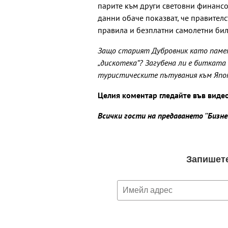
парите към други световни финансо
данни обаче показват, че правител
правила и безплатни самолетни биле
Защо старият Дубровник като паме
„дискотека“? Загубена ли е битката
туристическите пътувания към Япо
Целия коментар гледайте във виде
Всички гости на предаването ''Бизн