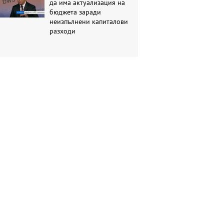
да има актуализация на
бюджета заради
неизпълнени капиталови
разходи