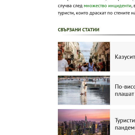
случва след
множество инциденти
,
туристи, които драскат по стените н
СВЪРЗАНИ СТАТИИ
Казусит
По-висо
плашат
Туристи
пандем