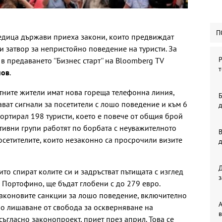
П
едица държави приеха закони, които предвиждат
и затвор за непристойно поведение на туристи. За
Р
в предаването ''Бизнес старт'' на Bloomberg TV
т
нов
.
стните жители имат нова гореща телефонна линия,
Б
дават сигнали за посетители с лошо поведение и към 6
портирал 198 туристи, което е повече от общия брой
ативни групи работят по борбата с неуважителното
В
посетителите, които незаконно са просрочили визите
ито спират колите си и задръстват пътищата с изглед
з
 Портофино, ще бъдат глобени с до 279 евро.
законовите санкции за лошо поведение, включително
А
о лишаване от свобода за оскверняване на
в
съгласно законопроект, приет през април. Това се