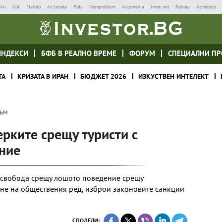
Air
Gol
Tialoto
Az-jenata
Puls
Teenproblem
Automedia
Imoti.net
Rabota
Az-deteto
ИНДЕКСИ
БФБ В РЕАЛНО ВРЕМЕ
ФОРУМ
СПЕЦИАЛНИ ПР
ТА
КРИЗАТА В ИРАН
БЮДЖЕТ 2026
ИЗКУСТВЕН ИНТЕЛЕКТ
ЗЪМ
ерките срещу туристи с
ние
т свобода срещу лошото поведение срещу
не на обществения ред, изброи законовите санкции
СПОДЕЛИ: