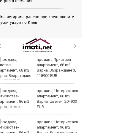
етрол в Германия
Има четирима ранени при среднощните
уски удари по Киев
продава, Тристаен
Ю
апартамент, 68 m2
не
Варна, Възраждане 3,
съ
118900 EUR
продава, Четиристаен
AI
апартамент, 86 m2
за
Варна, Цветен, 204900
с
EUR
к
продава, Четиристаен
ОА
апартамент, 96 m2
св
Варна, Владиславово,
сл