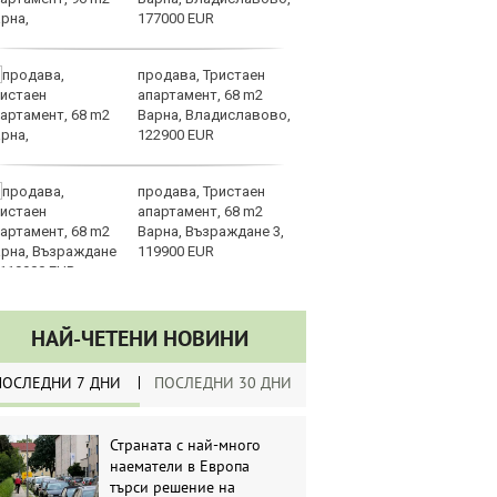
177000 EUR
О
продава, Тристаен
За
апартамент, 68 m2
на
Варна, Владиславово,
ус
122900 EUR
продава, Тристаен
И
апартамент, 68 m2
гр
Варна, Възраждане 3,
Ит
119900 EUR
ми
НАЙ-ЧЕТЕНИ НОВИНИ
ПОСЛЕДНИ 7 ДНИ
ПОСЛЕДНИ 30 ДНИ
Страната с най-много
наематели в Европа
търси решение на