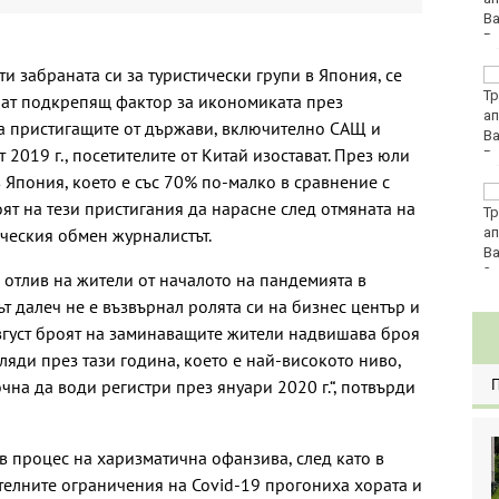
ти забраната си за туристически групи в Япония, се
DARA и Орлин Павлов
ще пеят за варненци
нат подкрепящ фактор за икономиката през
на празника на града
на пристигащите от държави, включително САЩ и
 2019 г., посетителите от Китай изостават. През юли
 Япония, което е със 70% по-малко в сравнение с
Аварии оставят без
ят на тези пристигания да нарасне след отмяната на
вода стотици
ическия обмен журналистът.
варненци
 отлив на жители от началото на пандемията в
ът далеч не е възвърнал ролята си на бизнес център и
август броят на заминаващите жители надвишава броя
ляди през тази година, което е най-високото ниво,
на да води регистри през януари 2020 г.“, потвърди
 в процес на харизматична офанзива, след като в
елните ограничения на Covid-19 прогониха хората и