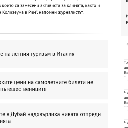
п
 в които са замесени активисти за климата, както и
а Колизеума в Рим“, напомни журналистът.
р
е на летния туризъм в Италия
Лудогорец влиза в
популярна игра
ките цени на самолетните билети не
Румен Радев: Дрон е
 пътешествениците
нахлул в българското
въздушно
пространство
те в Дубай надхвърлиха нивата отпреди
Утре ограничават
ията
движението на
камиони над 20 тона