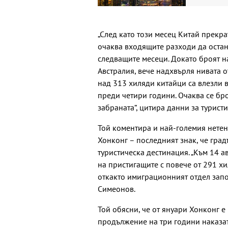
„След като този месец Китай прекра
очаква входящите разходи да оста
следващите месеци. Докато броят 
Австралия, вече надхвърля нивата от
над 313 хиляди китайци са влезли в
преди четири години. Очаква се бро
забраната“, цитира данни за турист
Той коментира и най-големия нетен
Хонконг – последният знак, че град
туристическа дестинация. „Към 14 
на пристигащите с повече от 291 хи
откакто имиграционният отдел започ
Симеонов.
Той обясни, че от януари Хонконг е
продължение на три години наказат