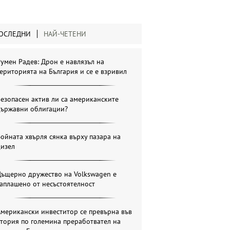
ОСЛЕДНИ
НАЙ-ЧЕТЕНИ
умен Радев: Дрон е навлязъл на
ериторията на България и се е взривил
езопасен актив ли са американските
държавни облигации?
ойната хвърля сянка върху пазара на
дизел
Дъщерно дружество на Volkswagen е
аплашено от несъстоятелност
мерикански инвеститор се превърна във
тория по големина преработвател на