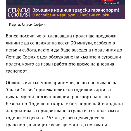
Карта: Спаси София
Бонев посочи, че от следващата пролет ще предложи
линиите да се движат на всеки 30 минути, особено в
петък и събота, както и да бъде въведена нова линия до
Летище София с цел обслужване на късните и сутрешни
полети, които са извън работното време на дневния
транспорт.
Общинският съветник припомни, че по настояване на
"Спаси София" притежателите на годишни карти за
цялата мрежа ползват нощния транспорт напълно
безплатно. "Годишната карта е безспорно най-изгодната
алтернатива за придвижване в града и аз я ползвам от
години. На цена от 365 лв., освен целия дневен
транспорт, пътниците вече ще могат да ползват и