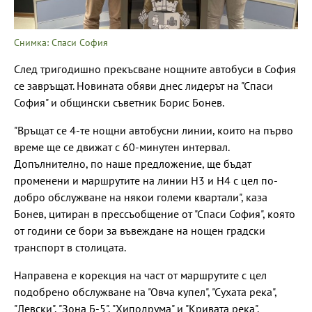
Снимка: Спаси София
След тригодишно прекъсване нощните автобуси в София
се завръщат. Новината обяви днес лидерът на "Спаси
София" и общински съветник Борис Бонев.
"Връщат се 4-те нощни автобусни линии, които на първо
време ще се движат с 60-минутен интервал.
Допълнително, по наше предложение, ще бъдат
променени и маршрутите на линии Н3 и Н4 с цел по-
добро обслужване на някои големи квартали", каза
Бонев, цитиран в прессъобщение от "Спаси София", която
от години се бори за въвеждане на нощен градски
транспорт в столицата.
Направена е корекция на част от маршрутите с цел
подобрено обслужване на "Овча купел", "Сухата река",
"Левски", "Зона Б-5", "Хиподрума" и "Кривата река".