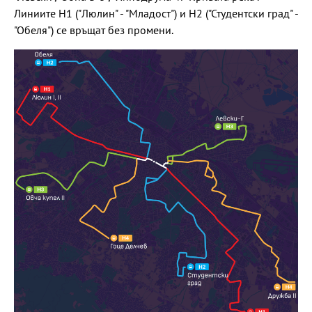
Линиите Н1 ("Люлин" - "Младост") и Н2 ("Студентски град" -
"Обеля") се връщат без промени.