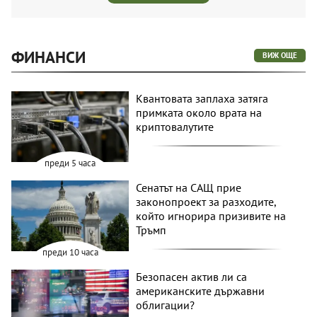
ФИНАНСИ
ВИЖ ОЩЕ
Квантовата заплаха затяга
примката около врата на
криптовалутите
преди 5 часа
Сенатът на САЩ прие
законопроект за разходите,
който игнорира призивите на
Тръмп
преди 10 часа
Безопасен актив ли са
американските държавни
облигации?