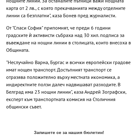
нощните линии. За останалите пътници важи нощната
карта от 2 лв., с която прекачванията между отделните
линии са безплатни", каза Бонев пред журналисти.
От "Спаси София" припомнят, че преди 6 години
градските ѝ активисти събраха над 30 хил. подписа за
въвеждане на нощни линии в столицата, които внесоха в
Общината.
"Неслучайно Варна, Бургас и всички европейски градове
имат нощен транспорт. Достъпният транспорт се
отразява положително върху местната икономика, а
индиректните ползи далеч надвишават разходите. В
Белград има 23 нощни линии", каза Андрей Зографски,
експерт към транспортната комисия на Столичния
общински съвет.