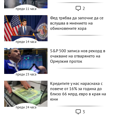
2
преди 11 часа
Фед трябва да започне да се
вслушва в мнението на
обикновените хора
преди 14 часа
S&P 500 записа нов рекорд в
очакване на отварянето на
Ормузкия проток
преди 23 часа
Кредитите у нас нараснаха с
повече от 16% за година до
близо 66 млрд. евро в края на
юни
преди 24 часа
3