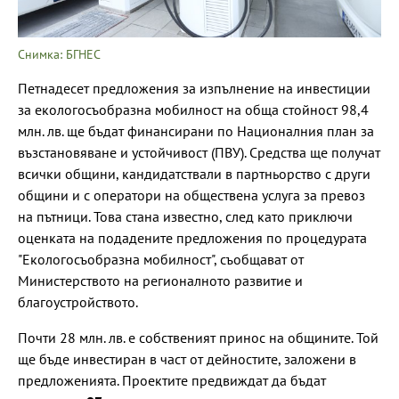
Снимка: БГНЕС
Петнадесет предложения за изпълнение на инвестиции
за екологосъобразна мобилност на обща стойност 98,4
млн. лв. ще бъдат финансирани по Националния план за
възстановяване и устойчивост (ПВУ). Средства ще получат
всички общини, кандидатствали в партньорство с други
общини и с оператори на обществена услуга за превоз
на пътници. Това стана известно, след като приключи
оценката на подадените предложения по процедурата
"Екологосъобразна мобилност", съобщават от
Министерството на регионалното развитие и
благоустройството.
Почти 28 млн. лв. е собственият принос на общините. Той
ще бъде инвестиран в част от дейностите, заложени в
предложенията. Проектите предвиждат да бъдат