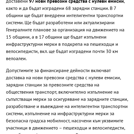
доставени
97 нови превозни средства с нулеви емисии
,
както и да бъдат изградени 68 зарядни станции. В 7
общини ще бъдат внедрени интелигентни транспортни
системи. Ще бъдат разработени или актуализирани
Генералните планове за организация на движението на
15 общини, а в 17 общини ще бъдат изпълнени
инфраструктурни мерки в подкрепа на пешеходци и
велосипедисти, вкл. ще бъдат изградени почти 30 км
велоалеи.
Допустимите за финансиране дейности включват
доставка на нови превозни средства с нулеви емисии,
зарядни станции за превозните средства на
обществения транспорт, включително изпълнение на
съпътстващи мерки за осигуряване на зарядните станции,
разработване и въвеждане на интелигентни транспортни
системи, изпълнение на инфраструктурни мерки за
безопасна градска мобилност, насочени към уязвимите
участници в движението – пешеходци и велосипедисти,