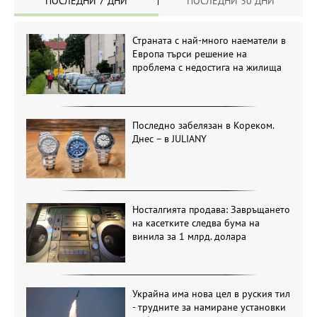
ПОСЛЕДНИ 7 ДНИ
ПОСЛЕДНИ 30 ДНИ
Страната с най-много наематели в
Европа търси решение на
проблема с недостига на жилища
Последно забелязан в Кореком.
Днес – в JULIANY
Носталгията продава: Завръщането
на касетките следва бума на
винила за 1 млрд. долара
Украйна има нова цел в руския тил
- трудните за намиране установки