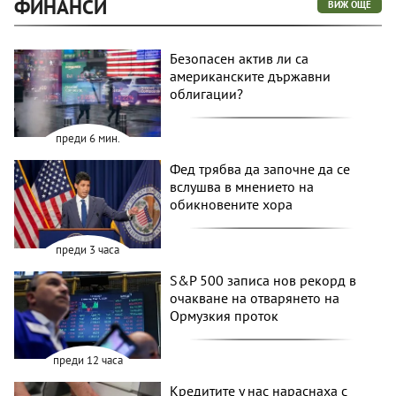
ФИНАНСИ
ВИЖ ОЩЕ
Безопасен актив ли са
американските държавни
облигации?
преди 6 мин.
Фед трябва да започне да се
вслушва в мнението на
обикновените хора
преди 3 часа
S&P 500 записа нов рекорд в
очакване на отварянето на
Ормузкия проток
преди 12 часа
Кредитите у нас нараснаха с