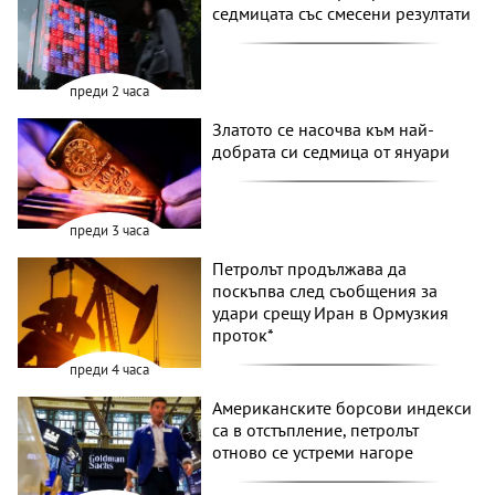
седмицата със смесени резултати
преди 2 часа
Златото се насочва към най-
добрата си седмица от януари
преди 3 часа
Петролът продължава да
поскъпва след съобщения за
удари срещу Иран в Ормузкия
проток*
преди 4 часа
Американските борсови индекси
са в отстъпление, петролът
отново се устреми нагоре