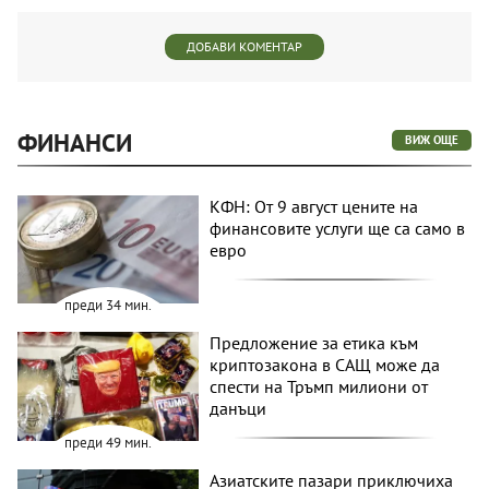
ДОБАВИ КОМЕНТАР
ФИНАНСИ
ВИЖ ОЩЕ
КФН: От 9 август цените на
финансовите услуги ще са само в
евро
преди 34 мин.
Предложение за етика към
криптозакона в САЩ може да
спести на Тръмп милиони от
данъци
преди 49 мин.
Азиатските пазари приключиха