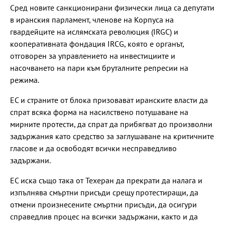
Сред новите санкционирани физически лица са депутати
в иранския парламент, членове на Корпуса на
гвардейците на ислямската революция (IRGC) и
кооперативната фондация IRCG, която е органът,
отговорен за управлението на инвестициите и
насочването на пари към бруталните репресии на
режима.
ЕС и страните от блока призовават иранските власти да
спрат всяка форма на насилствено потушаване на
мирните протести, да спрат да прибягват до произволни
задържания като средство за заглушаване на критичните
гласове и да освободят всички несправедливо
задържани.
ЕС иска също така от Техеран да прекрати да налага и
изпълнява смъртни присъди срещу протестиращи, да
отмени произнесените смъртни присъди, да осигури
справедлив процес на всички задържани, както и да