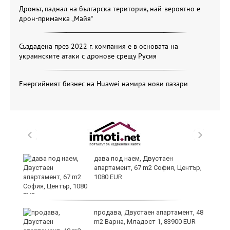
Дронът, паднал на българска територия, най-вероятно е
дрон-примамка „Майя“
Създадена през 2022 г. компания е в основата на
украинските атаки с дронове срещу Русия
Енергийният бизнес на Huawei намира нови пазари
те
дава под наем, Двустаен
апартамент, 67 m2 София, Център,
1080 EUR
ли
продава, Двустаен апартамент, 48
m2 Варна, Младост 1, 83900 EUR