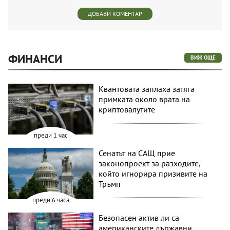
ДОБАВИ КОМЕНТАР
ФИНАНСИ
ВИЖ ОЩЕ
Квантовата заплаха затяга
примката около врата на
криптовалутите
преди 1 час
Сенатът на САЩ прие
законопроект за разходите,
който игнорира призивите на
Тръмп
преди 6 часа
Безопасен актив ли са
американските държавни