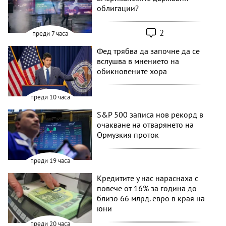
облигации?
2
преди 7 часа
Фед трябва да започне да се
вслушва в мнението на
обикновените хора
преди 10 часа
S&P 500 записа нов рекорд в
очакване на отварянето на
Ормузкия проток
преди 19 часа
Кредитите у нас нараснаха с
повече от 16% за година до
близо 66 млрд. евро в края на
юни
преди 20 часа