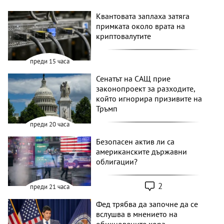
Квантовата заплаха затяга
примката около врата на
криптовалутите
преди 15 часа
Сенатът на САЩ прие
законопроект за разходите,
който игнорира призивите на
Тръмп
преди 20 часа
Безопасен актив ли са
американските държавни
облигации?
2
преди 21 часа
Фед трябва да започне да се
вслушва в мнението на