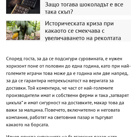
Защо тогава шоколадът е все
така скъп?
Историческата криза при
какаото се смекчава с
увеличаването на реколтата
Според госта, за да се подсигури суровината, е нужен
хоризонт поне от половин до една година, като при най-
големите играчи това може да е година или две напред,
за да се гарантира непрекъснатост на веригата за
доставки. Той коментира, че част от най-големите
производители имат и собствени ферми и така „затварят
цикъла“ и имат сигурност на доставките, макар това да
важи за малцина. Повечето, включително и неговата
компания, работят на световния пазар и търгуват
какаото на борсата.
Илчев описва ситуацията на българския пазар като