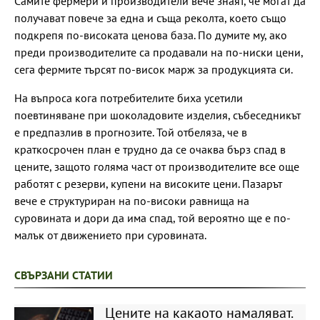
Самите фермери и производители вече знаят, че могат да
получават повече за една и съща реколта, което също
подкрепя по-високата ценова база. По думите му, ако
преди производителите са продавали на по-ниски цени,
сега фермите търсят по-висок марж за продукцията си.
На въпроса кога потребителите биха усетили
поевтиняване при шоколадовите изделия, събеседникът
е предпазлив в прогнозите. Той отбеляза, че в
краткосрочен план е трудно да се очаква бърз спад в
цените, защото голяма част от производителите все още
работят с резерви, купени на високите цени. Пазарът
вече е структуриран на по-високи равнища на
суровината и дори да има спад, той вероятно ще е по-
малък от движението при суровината.
СВЪРЗАНИ СТАТИИ
Цените на какаото намаляват.