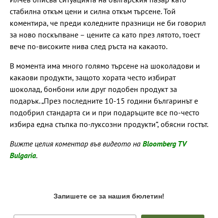
стабилна откъм цени и силна откъм търсене. Той
коментира, че преди коледните празници не би говорил
за ново поскъпване – цените са като през лятото, тоест
вече по-високите нива след ръста на какаото.
В момента има много голямо търсене на шоколадови и
какаови продукти, защото хората често избират
шоколад, бонбони или друг подобен продукт за
подарък. „През последните 10-15 години българинът е
подобрил стандарта си и при подаръците все по-често
избира една стъпка по-луксозни продукти“, обясни гостът.
Вижте целия коментар във видеото на
Bloomberg TV
Bulgaria
.