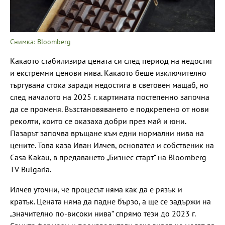
Снимка: Bloomberg
Какаото стабилизира цената си след период на недостиг
и екстремни ценови нива. Какаото беше изключително
търгувана стока заради недостига в световен мащаб, но
след началото на 2025 г. картината постепенно започна
да се променя. Възстановяването е подкрепено от нови
реколти, които се оказаха добри през май и юни.
Пазарът започва връщане към едни нормални нива на
цените. Това каза Иван Илчев, основател и собственик на
Casa Kakau, в предаването „Бизнес старт“ на Bloomberg
TV Bulgaria.
Илчев уточни, че процесът няма как да е рязък и
кратък. Цената няма да падне бързо, а ще се задържи на
„значително по-високи нива“ спрямо тези до 2023 г.