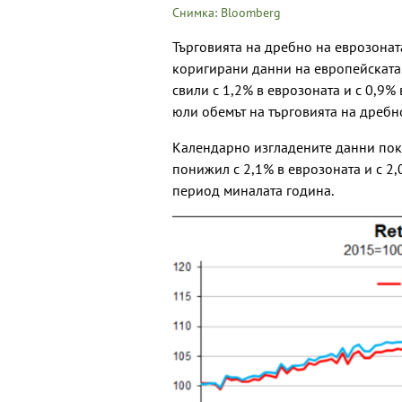
Снимка: Bloomberg
Търговията на дребно на еврозоната
коригирани данни на европейската 
свили с 1,2% в еврозоната и с 0,9%
юли обемът на търговията на дребно 
Календарно изгладените данни пока
понижил с 2,1% в еврозоната и с 2,0
период миналата година.