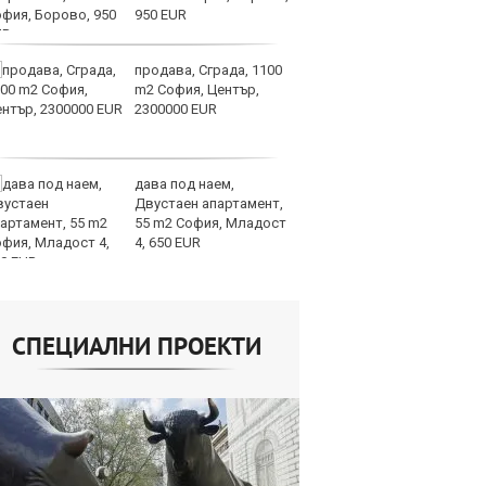
950 EUR
продава, Сграда, 1100
СА
m2 София, Център,
мл
2300000 EUR
пр
п
дава под наем,
Н
Двустаен апартамент,
Op
55 m2 София, Младост
на
4, 650 EUR
це
СПЕЦИАЛНИ ПРОЕКТИ