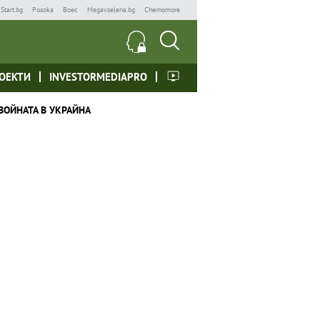
Start.bg
Posoka
Boec
Megavselena.bg
Chernomore
ОЕКТИ
INVESTORMEDIAPRO
ВОЙНАТА В УКРАЙНА