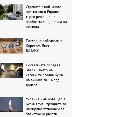
Страната с най-много
наематели в Европа
търси решение на
проблема с недостига на
жилища
Последно забелязан в
Кореком. Днес – в
JULIANY
Носталгията продава:
Завръщането на
касетките следва бума
на винила за 1 млрд.
долара
Украйна има нова цел в
руския тил - трудните за
намиране установки за
балистични ракети