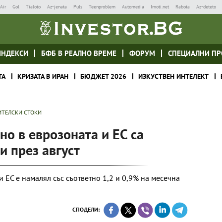
Air
Gol
Tialoto
Az-jenata
Puls
Teenproblem
Automedia
Imoti.net
Rabota
Az-deteto
ИНДЕКСИ
БФБ В РЕАЛНО ВРЕМЕ
ФОРУМ
СПЕЦИАЛНИ ПР
ТА
КРИЗАТА В ИРАН
БЮДЖЕТ 2026
ИЗКУСТВЕН ИНТЕЛЕКТ
ИТЕЛСКИ СТОКИ
о в еврозоната и ЕС са
и през август
и ЕС е намалял със съответно 1,2 и 0,9% на месечна
СПОДЕЛИ: