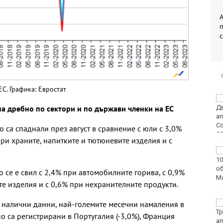
А
ЕС. Графика: Евростат
Двоен ръст на
а дребно по сектори и по държави членки на ЕС
чревните инфекции за
седмица във
Варненско
са спаднали през август в сравнение с юли с 3,0%
ри храните, напитките и тютюневите изделия и с
Вечерен крос ще се
проведе тази събота в
Морската градина на
 се е свил с 2,4% при автомобилните горива, с 0,9%
Варна
те изделия и с 0,6% при нехранителните продукти.
а налични данни, най-големите месечни намаления в
Тази събота: откриват
ловния сезон за
о са регистрирани в Португалия (-3,0%), Франция
пернат дивеч