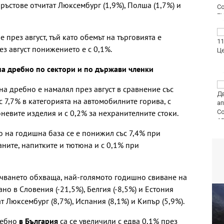
и ръстове отчитат Люксембург (1,9%), Полша (1,7%) и
ФК Девня гостува на
 през август, тъй като обемът на търговията е
Атлетик (Провадия) за
ез август понижението е с 0,1%.
Аматьорската купа
на дребно по сектори и по държави членки
Национална мрежа за
на дребно е намалял през август в сравнение със
децата:
 7,7% в категорията на автомобилните горива, с
Саморазправата не е
невите изделия и с 0,2% за нехранителните стоки.
правосъдие след
случая с „ловци на педофили“
о на годишна база се е понижил със 7,4% при
ните, напитките и тютюна и с 0,1% при
учването обхваща, най-голямото годишно свиване на
о в Словения (-21,5%), Белгия (-8,5%) и Естония
ат Люксембург (8,7%), Испания (8,1%) и Кипър (5,9%).
ребно
в България
са се увеличили с едва 0,1% през