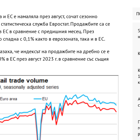
П
 и ЕС е намаляла през август, сочат сезонно
статистическа служба Евростат. Продажбите са се
S
 в ЕС в сравнение с предишния месец. През
н
спадна с 0,1% както в еврозоната, така и в ЕС.
заха, че индексът на продажбите на дребно се е
К
% в ЕС през август 2023 г. в сравнение със същия
К
1
А
с
П
г
р