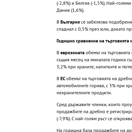
(-2,8%) и Белгия (-1,5%). Най-голем
Дания (1,6%).
В
България
се забелязва подобрение
спаднал с 0,5% през юли, докато пр
Годишно сравнение на търговията 
В
еврозоната
обемът на търговията 
същия месец на миналата година със
3,2% при храните, напитките и тютю
В
ЕС
обемът на търговията на дребн
автомобилните горива, с 3% при хра
нехранителните продукти.
Сред държавите членки, които про
продажбите на дребно е регистриран
(-7,9%). С най-голям ръст се открояв
На годишна база продажбите на д