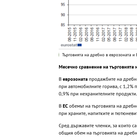
Търговията на дребно в еврозоната и 
Месечно сравнение на търговията н
В
еврозоната
продажбите на дребно 
при автомобилните горива, с 1,2% п
0,9% при нехранителните продукти.
В
ЕС
обемът на търговията на дребно
при храните, напитките и тютюневи
Сред държавите членки, за които с
общия обем на търговията на дребн