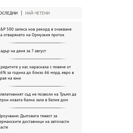
ОСЛЕДНИ
НАЙ-ЧЕТЕНИ
&P 500 записа нов рекорд в очакване
а отварянето на Ормузкия проток
адър на деня за 7 август
редитите у нас нараснаха с повече от
6% за година до близо 66 млрд. евро в
края на юни
пелативният съд не позволи на Тръмп да
трои новата бална зала в Белия дом
роучване: Дълговата тежест за
ерманските доставчици на авточасти
асте