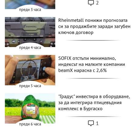
2
преди 3 часа
Rheinmetall понижи прогнозата
си за продажбите заради загубен
ключов договор
преди 4 часа
SOFIX отстъпи минимално,
индексът на малките компании
beamX нарасна с 2,6%
преди 5 часа
"Градус" инвестира в оборудване,
за да интегрира птицевъдния
комплекс в Бургаско
1
преди 6 часа