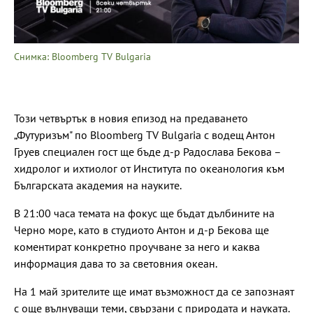
Снимка: Bloomberg TV Bulgaria
Този четвъртък в новия епизод на предаването
„Футуризъм" по Bloomberg TV Bulgaria с водещ Антон
Груев специален гост ще бъде д-р Радослава Бекова –
хидролог и ихтиолог от Института по океанология към
Българската академия на науките.
В 21:00 часа темата на фокус ще бъдат дълбините на
Черно море, като в студиото Антон и д-р Бекова ще
коментират конкретно проучване за него и каква
информация дава то за световния океан.
На 1 май зрителите ще имат възможност да се запознаят
с още вълнуващи теми, свързани с природата и науката.