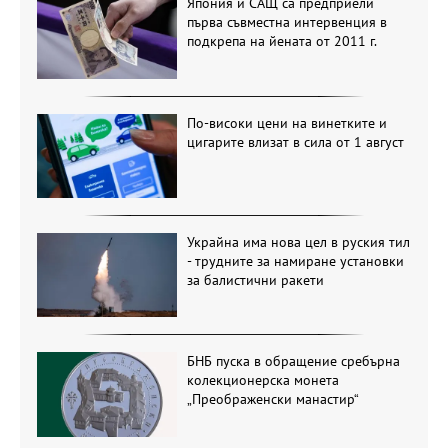
Япония и САЩ са предприели
първа съвместна интервенция в
подкрепа на йената от 2011 г.
По-високи цени на винетките и
цигарите влизат в сила от 1 август
Украйна има нова цел в руския тил
- трудните за намиране установки
за балистични ракети
БНБ пуска в обращение сребърна
колекционерска монета
„Преображенски манастир“