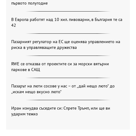
първото полугодие
В Европа работят над 10 хил. пивоварни, в България те са
42
Пазарният регулатор на ЕС ще оценява управлението на
риска в управляващите дружества
RWE се отказва от проектите си за морски вятърни
паркове в САЩ
Пазарът на люти сосове у нас – от „дай нещо люто“ до
„искам нещо вкусно люто“
Иран изнудва съседите си: Спрете Тръмп, или ще ви
ударим тежко