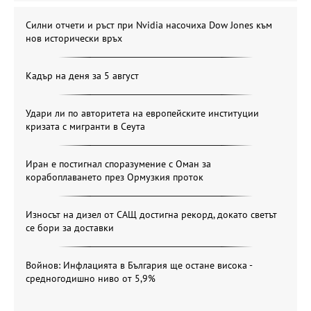
Силни отчети и ръст при Nvidia насочиха Dow Jones към
нов исторически връх
Кадър на деня за 5 август
Удари ли по авторитета на европейските институции
кризата с мигранти в Сеута
Иран е постигнал споразумение с Оман за
корабоплаването през Ормузкия проток
Износът на дизел от САЩ достигна рекорд, докато светът
се бори за доставки
Войнов: Инфлацията в България ще остане висока -
средногодишно ниво от 5,9%