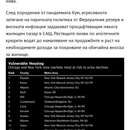
нива.
След породения от пандемията бум, агресивното
затягане на паричната политика от Федералния резерв и
високата инфлация задушават процъфтяващия някога
жилищен пазар в САЩ. Растящите лихви по ипотечните
кредити водят до намаляване на продажбите и ръст на
необходимите доходи за покриване на обичайна вноска
за жилище.