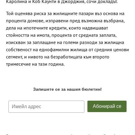
Каролина и Коб Каунти в Джорджия, сочи докладът.
Той оценява риска за жилищните пазари въз основа на
процента домове, изправени пред възможна възбрана,
дела на ипотечните кредити, които надвишават
стойността на имота, процента от средната заплата,
изискван за заплащане на големи разходи за жилищна
собственост на еднофамилни жилища от средния ценови
сегмент, и нивото на безработицата към второто
тримесечие на тази година.