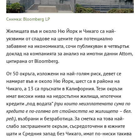
Снимка: Bloomberg LP
Жилищата във и около Ню Йорк и Чикаго са най-
уязвими от спадове на цените при потенциално
забавяне на икономиката, сочи публикуван в четвъртък
доклад на компанията за анализ на имотни данни Attom,
цитирана от Bloomberg.
От 50 окръга, изложени на най-голям риск, девет се
намират във и около Ню Йорк, шест са в района на
Чикаго, а 13 са пръснати в Калифорния. Тези окръзи
имат високи нива на недостъпни жилища, ипотечни
кредити „под водата“
(при които неизплатената сума по
кредита е по-голяма от стойността на жилището – бел.
ред.)
, възбрани и безработица. За сметка на това най-
слабо застрашените окръзи, съсредоточени в южните
щати и Средния запад без Чикаго, имат по-ниски такива