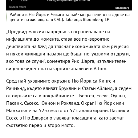
Райони в Ню Йорк и Чикаго за най-застрашени от спадове на
цените на жилищата в САЩ. Таблица: Bloomberg LP
„Предвид малкия напредък за ограничаване на
инфлацията до момента, става все по-вероятно
действията на Фед да тласнат икономиката към рецесия
и някои жилищни пазари ще бъдат по-уязвими от други,
ако това се случи“, коментира Рик Шарга, изпълнителен
вицепрезидент на пазарните анализи в Attom.
Сред най-уязвимите окръзи в Ню Йорк са Кингс и
Ричмънд, където влизат Бруклин и Статън Айлънд, а седем
от окръзите са в покрайнините – Берген, Есекс, Оушън,
Пасаик, Съсекс, Юнион и Рокланд. Окръг Ню Йорк или
Манхатън е на 52-о място от 575 анализирани. Пасаик и
Есекс в Ню Джърси оглавяват класацията, като заемат
съответно първо и второ място.