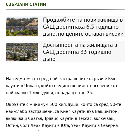
СВЪРЗАНИ СТАТИИ
Продажбите на нови жилища в
САЩ достигнаха 6,5-годишно
дъно, но цените остават високи
Достъпността на жилищата в
САЩ достигна 33-годишно
дъно
На седмо място сред най-застрашените окръзи е Кук
каунти в Чикаго, който е единственият с население от
най-малко 1 млн. души, попадащ в топ 25.
Окръзите с минимум 500 хил. души, които са сред 50-те
най-слабо застрашени, са Кинг Каунти във Вашингтон,
включващ Сиатъл, Травис Каунти в Тексас, включващ
Остин, Солт Лейк Каунти в Юта, Уейк Каунти в Северна