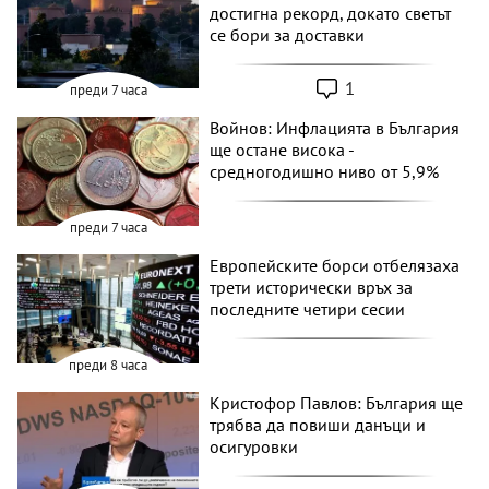
достигна рекорд, докато светът
се бори за доставки
1
преди 7 часа
Войнов: Инфлацията в България
ще остане висока -
средногодишно ниво от 5,9%
преди 7 часа
Европейските борси отбелязаха
трети исторически връх за
последните четири сесии
преди 8 часа
Кристофор Павлов: България ще
трябва да повиши данъци и
осигуровки