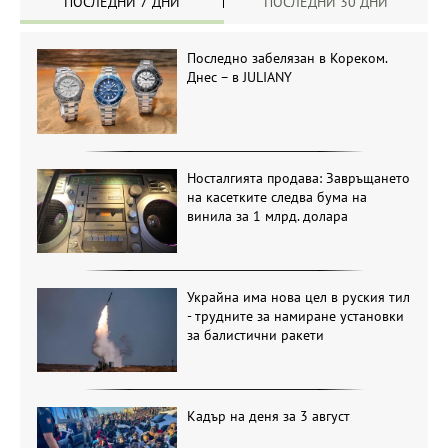
ПОСЛЕДНИ 7 ДНИ
ПОСЛЕДНИ 30 ДНИ
Последно забелязан в Кореком.
Днес – в JULIANY
Носталгията продава: Завръщането
на касетките следва бума на
винила за 1 млрд. долара
Украйна има нова цел в руския тил
- трудните за намиране установки
за балистични ракети
Кадър на деня за 3 август