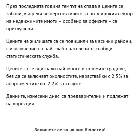
През последната година темпът на спада в цените се
забави, въпреки че перспективите за по-широкия сектор
на недвижимите имоти – особено за офисите – са
приглушени.
Цените на жилищата са се повишили във всички райони,
с изключение на най-слабо населените, съобщи
статистическата служба.
Цените са се вдигнали най-много в големите градове,
без да се включват околностите, нараствайки с 2,5% за
апартаментите и с 2,2% за къщите.
Данните, изнесени днес, са предварителни и подлежат
на корекция.