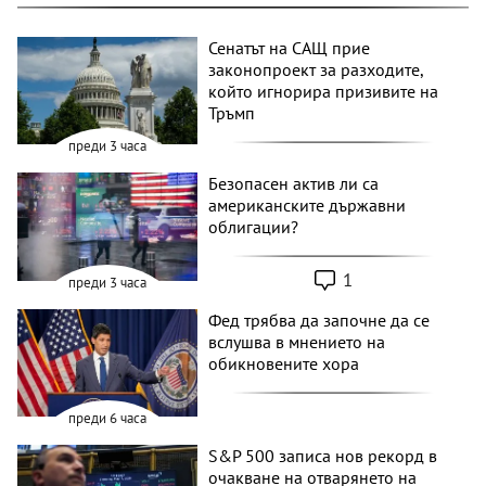
Сенатът на САЩ прие
законопроект за разходите,
който игнорира призивите на
Тръмп
преди 3 часа
Безопасен актив ли са
американските държавни
облигации?
1
преди 3 часа
Фед трябва да започне да се
вслушва в мнението на
обикновените хора
преди 6 часа
S&P 500 записа нов рекорд в
очакване на отварянето на