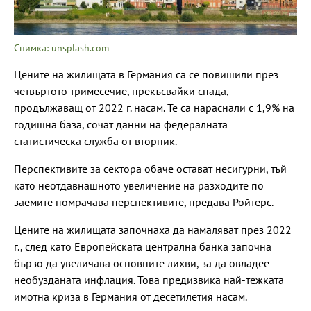
Снимка: unsplash.com
Цените на жилищата в Германия са се повишили през
четвъртото тримесечие, прекъсвайки спада,
продължаващ от 2022 г. насам. Те са нараснали с 1,9% на
годишна база, сочат данни на федералната
статистическа служба от вторник.
Перспективите за сектора обаче остават несигурни, тъй
като неотдавнашното увеличение на разходите по
заемите помрачава перспективите, предава Ройтерс.
Цените на жилищата започнаха да намаляват през 2022
г., след като Европейската централна банка започна
бързо да увеличава основните лихви, за да овладее
необузданата инфлация. Това предизвика най-тежката
имотна криза в Германия от десетилетия насам.