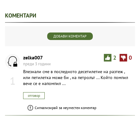
КОМЕНТАРИ
ДОБАВИ КОМЕНТАР
zelka007
2
0
преди 3 години
Влезнали сме в последното десетилетие на разтеж ,
1
или петилетка може би , на петролът ... Който помпил
вече се е напомпил ...
отговор
Сигнализирай за неуместен коментар