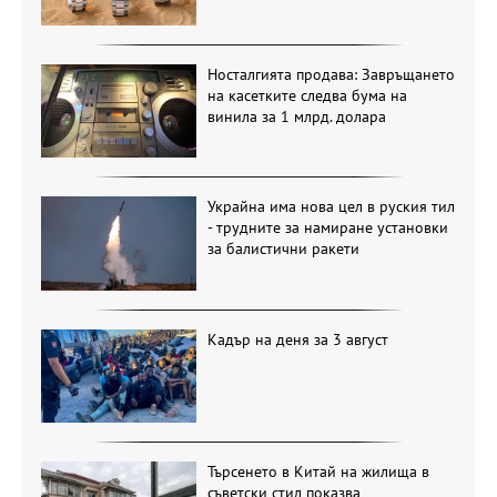
Носталгията продава: Завръщането
на касетките следва бума на
винила за 1 млрд. долара
Украйна има нова цел в руския тил
- трудните за намиране установки
за балистични ракети
Кадър на деня за 3 август
Търсенето в Китай на жилища в
съветски стил показва