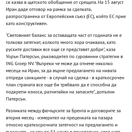
се казва в щатското обобщение от срещата. На 15 август
Иран даде отговор на рамка за сделката,
разпространена от Европейския съюз (ЕС), който ЕС прие
като конструктивен.
"Световният баланс за оставащата част от годината не е
толкова затегнат, колкото много хора очакваха, като
руските доставки все още се представят добре", каза
Уорън Патерсън, ръководител по суровинни стратегии в
ING Groep NV. "Въпреки че може да отнеме няколко
месеца на Иран, за да върне предлагането на нивата
отпреди санкциите - в случай на сделка - в краткосрочен
план страната все още би трябвало да е способна да
подкрепи износа, разчитайки на запасите", допълни
Патерсън.
Разликата между фючърсите за Брента и договорите за
втория месец - измерител на преценката на пазара
относно краткосрочната затегност на предлагането и
търсенето - се сви до 51 цента в понеделник, след като