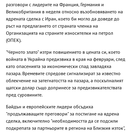
разговори с лидерите на Франция, Германия и
Великобритания в неделя относно възобновяването на
ядрената сделка с Иран, което би могло да доведе до
ръст на предлагането от страната членка на
Организацията на страните износителки на петрол
(ОПЕК).
"Черното злато" изтри повишението в цената си, което
войната в Украйна предизвика в края на февруари, след
като опасенията за икономически спад завладяха
пазара. Времевите спредове сигнализират за известно
облекчение на затегнатостта на пазара, а поскъпналият
щатски долар също допринесе за предизвикателствата
пред суровините.
Байдън и европейските лидери обсъдиха
"продължаващите преговори" за постигане на ядрена
сделка, включително "необходимостта да се подсили
подкрепата за партньорите в региона на Близкия изток",