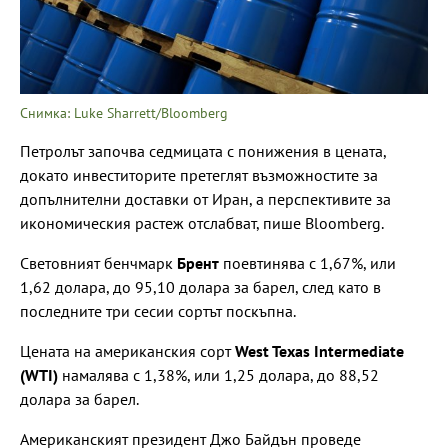
Снимка: Luke Sharrett/Bloomberg
Петролът започва седмицата с понижения в цената,
докато инвеститорите претеглят възможностите за
допълнителни доставки от Иран, а перспективите за
икономическия растеж отслабват, пише Bloomberg.
Световният бенчмарк
Брент
поевтинява с 1,67%, или
1,62 долара, до 95,10 долара за барел, след като в
последните три сесии сортът поскъпна.
Цената на американския сорт
West Texas Intermediate
(WTI)
намалява с 1,38%, или 1,25 долара, до 88,52
долара за барел.
Американският президент Джо Байдън проведе