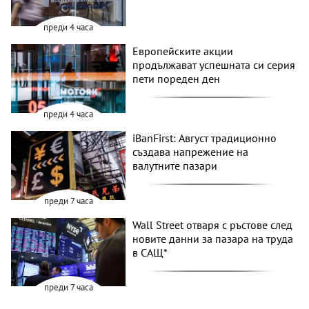
преди 4 часа
Европейските акции
продължават успешната си серия
пети пореден ден
преди 4 часа
iBanFirst: Август традиционно
създава напрежение на
валутните пазари
преди 7 часа
Wall Street отваря с ръстове след
новите данни за пазара на труда
в САЩ*
преди 7 часа