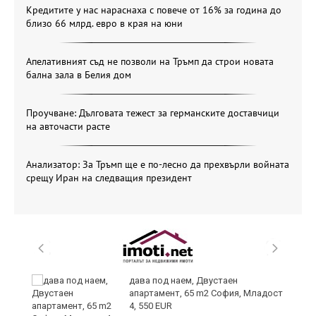
Кредитите у нас нараснаха с повече от 16% за година до
близо 66 млрд. евро в края на юни
Апелативният съд не позволи на Тръмп да строи новата
бална зала в Белия дом
Проучване: Дълговата тежест за германските доставчици
на авточасти расте
Анализатор: За Тръмп ще е по-лесно да прехвърли войната
срещу Иран на следващия президент
и
дава под наем, Двустаен
апартамент, 65 m2 София, Младост
4, 550 EUR