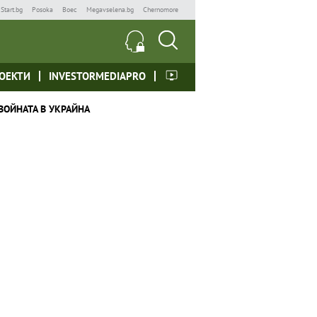
Start.bg
Posoka
Boec
Megavselena.bg
Chernomore
ОЕКТИ
INVESTORMEDIAPRO
ВОЙНАТА В УКРАЙНА