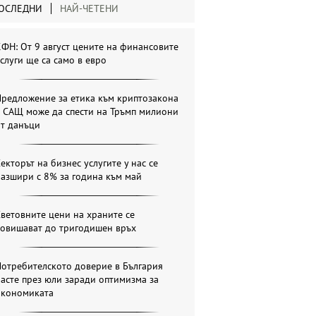
ОСЛЕДНИ
НАЙ-ЧЕТЕНИ
ФН: От 9 август цените на финансовите
слуги ще са само в евро
Предложение за етика към криптозакона
в САЩ може да спести на Тръмп милиони
от данъци
екторът на бизнес услугите у нас се
азшири с 8% за година към май
ветовните цени на храните се
повишават до тригодишен връх
отребителското доверие в България
асте през юли заради оптимизма за
икономиката