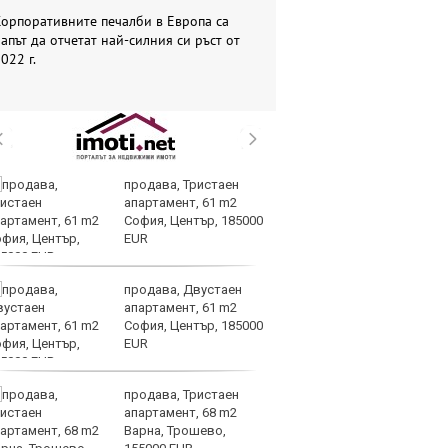
орпоративните печалби в Европа са
апът да отчетат най-силния си ръст от
022 г.
продава, Тристаен
Op
апартамент, 61 m2
70
София, Център, 185000
Mi
EUR
ин
продава, Двустаен
Це
апартамент, 61 m2
ст
София, Център, 185000
вр
EUR
оп
доставките
продава, Тристаен
По
апартамент, 68 m2
и
Варна, Трошево,
на