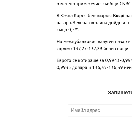
отчетено тримесечие, съобщи CNBC.
В Южна Корея бенчмаркът
Kospi
нап
пазара. Зелена светлина дойде и от
също 0,5%.
На междубанковия валутен пазар в 
спрямо 137,27-137,29 йени снощи.
Еврото се котираше за 0,9943-0,99
0,9935 долара и 136,35-136,39 йен