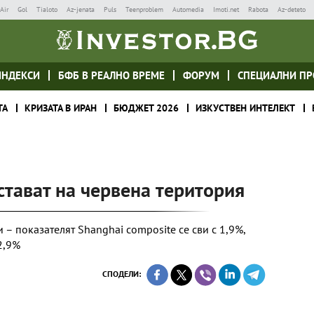
Air
Gol
Tialoto
Az-jenata
Puls
Teenproblem
Automedia
Imoti.net
Rabota
Az-deteto
ИНДЕКСИ
БФБ В РЕАЛНО ВРЕМЕ
ФОРУМ
СПЕЦИАЛНИ ПР
ТА
КРИЗАТА В ИРАН
БЮДЖЕТ 2026
ИЗКУСТВЕН ИНТЕЛЕКТ
стават на червена територия
– показателят Shanghai composite се сви с 1,9%,
2,9%
СПОДЕЛИ: