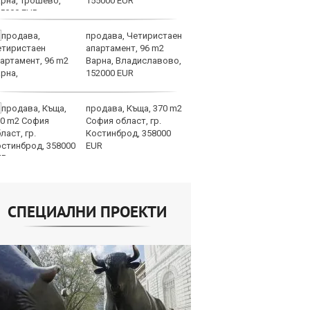
155000 EUR
от
продава, Четиристаен
Го
апартамент, 96 m2
Н
Варна, Владиславово,
на
152000 EUR
Б
продава, Къща, 370 m2
Т
София област, гр.
пр
Костинброд, 358000
по
EUR
не
СПЕЦИАЛНИ ПРОЕКТИ