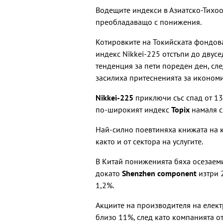
Водещите индекси в Азиатско-Тихоо
преобладаващо с понижения.
Котировките на Токийската фондова
индекс Nikkei-225 отстъпи до дву
тенденция за пети пореден ден, сле
засилиха притесненията за икономи
Nikkei-225
приключи със спад от 139
по-широкият индекс
Topix
намаля с
Най-силно поевтиняха книжата на 
както и от сектора на услугите.
В Китай пониженията бяха осезаем
докато
Shenzhen component
изтри 
1,2%.
Акциите на производителя на елек
близо 11%, след като компанията от