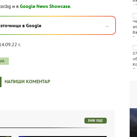
Варна
tor.bg и в
Google News Showcase
.
Спипаха 75-годишен
дядо с 53 грама чист
→
източници в Google
кокаин
14.09.22 г.
Пускат нови 66
спътника в ниска
околоземна орбита
ВИЯ
НАПИШИ КОМЕНТАР
ВИЖ ОЩЕ