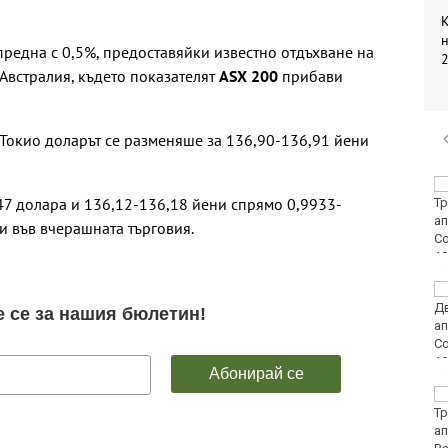
К
н
редна с 0,5%, предоставяйки известно отдъхване на
2
 Австралия, където показателят
ASX 200
прибави
Токио доларът се разменяше за 136,90-136,91 йени
ЕЦТП: „Туризмът за
47 долара и 136,12-136,18 йени спрямо 0,9933-
шофьорски книжки“
заобикаля закона и
и във вчерашната търговия.
създава риск за
всички на пътя
Организират редица
инициативи за
Международния ден
на младежта във
Варна
Чужденец, ползвал
фалшива шофьорска
книжка, бе осъден във