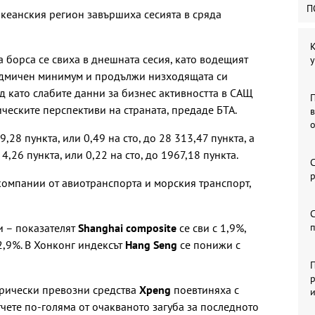
П
кеанския регион завършиха сесията в сряда
К
 борса се свиха в днешната сесия, като водещият
у
седмичен минимум и продължи низходящата си
д като слабите данни за бизнес активността в САЩ
ческите перспективи на страната, предаде БТА.
,28 пункта, или 0,49 на сто, до 28 313,47 пункта, а
 4,26 пункта, или 0,22 на сто, до 1967,18 пункта.
С
р
компании от авиотранспорта и морския транспорт,
С
и – показателят
Shanghai composite
се сви с 1,9%,
2,9%. В Хонконг индексът
Hang Seng
се понижи с
П
р
трически превозни средства
Xpeng
поевтиняха с
чете по-голяма от очакваното загуба за последното