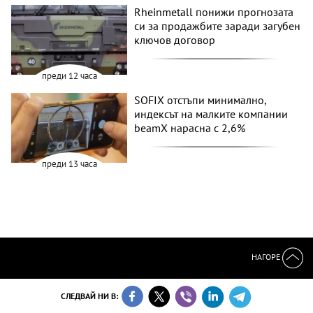
Rheinmetall понижи прогнозата
си за продажбите заради загубен
ключов договор
преди 12 часа
SOFIX отстъпи минимално,
индексът на малките компании
beamX нарасна с 2,6%
преди 13 часа
НАГОРЕ
СЛЕДВАЙ НИ В: