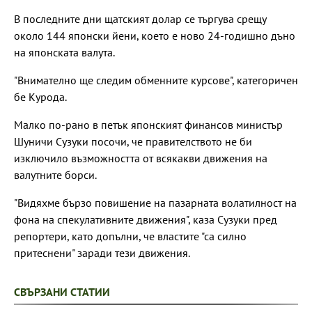
В последните дни щатският долар се търгува срещу
около 144 японски йени, което е ново 24-годишно дъно
на японската валута.
"Внимателно ще следим обменните курсове", категоричен
бе Курода.
Малко по-рано в петък японският финансов министър
Шуничи Сузуки посочи, че правителството не би
изключило възможността от всякакви движения на
валутните борси.
"Видяхме бързо повишение на пазарната волатилност на
фона на спекулативните движения", каза Сузуки пред
репортери, като допълни, че властите "са силно
притеснени" заради тези движения.
СВЪРЗАНИ СТАТИИ