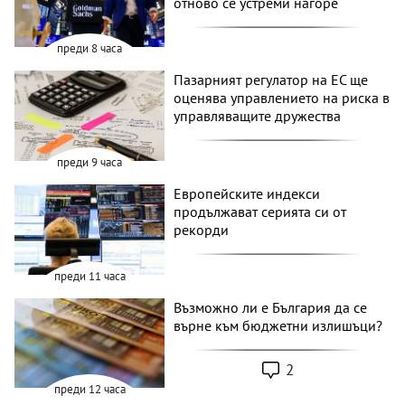
отново се устреми нагоре
преди 8 часа
Пазарният регулатор на ЕС ще
оценява управлението на риска в
управляващите дружества
преди 9 часа
Европейските индекси
продължават серията си от
рекорди
преди 11 часа
Възможно ли е България да се
върне към бюджетни излишъци?
2
преди 12 часа