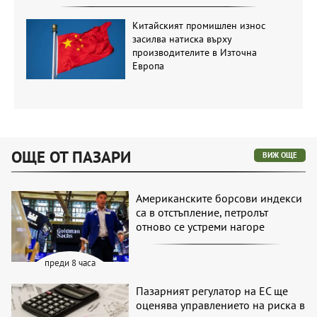
Китайският промишлен износ
засилва натиска върху
производителите в Източна
Европа
ОЩЕ ОТ ПАЗАРИ
ВИЖ ОЩЕ
Американските борсови индекси
са в отстъпление, петролът
отново се устреми нагоре
преди 8 часа
Пазарният регулатор на ЕС ще
оценява управлението на риска в