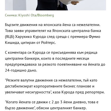
Снимка: Kiyoshi Ota/Bloomberg
Бързите движения на японската йена са нежелателни.
Това заяви управителят на Японската централна банка
(ЯЦБ) Харухико Курода след среща с премиера Фумио
Кишида, цитиран от Ройтерс.
С коментара си Курода се присъединява към редица
централни банкери, които в последните месеци
предупреждаваха за рязкото поевтиняване на йената до
24-годишно дъно.
"Резките валутни движения са нежелателни, тъй като
дестабилизират корпоративните бизнес планове и
увеличават несигурността", каза Курода пред репортери.
"Когато йената се движи с 2 до 3 йени дневно, това е
бързо движение", обясни централният банкер.