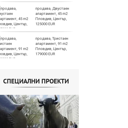
продава, Двустаен
Хи
апартамент, 45 m2
Ки
Пловдив, Център,
ев
125000 EUR
по
част 2
продава, Тристаен
Би
апартамент, 91 m2
му
Пловдив, Център,
от
179000 EUR
да
алгоритми
СПЕЦИАЛНИ ПРОЕКТИ