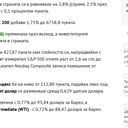
 страната се е равнявала на 2,8% (спрямо 2,5% през
i
а с 0,1 процентни пункта.
н
 200
добави 1,75% до 6758,8 пункта.
САЩ
преминаха през възход, а инвеститорите
та в страната.
Какво време ни
ви 827,87 пункта към стойността си, напредвайки с
очаква в събота?
т измерител S&P 500 отчете ръст от 2,6 на сто до
казател Nasdaq Composite записа повишение от
Затварят за кратко
ул. „Вълноломна“ в
индекс
бе на ниво от 112,80 пункта, падайки леко под
неделя
ят долар
се разменяше срещу 0,629 щатски долара.
евтиня с 0,77% до 93,84 долара за барел, а
40 пияни и дрогирани
rmediate (WTI)
- с 0,72% до 88,47 долара за барел.
шофьори спипа КАТ за
ден