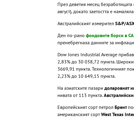
През деветия месец безработицата в
август), докато заетостта е намалял
Австралийският измерител
S&P/ASX
Ден по-рано
фондовите борси в 
пренебрегнаха данните за инфлация
Dow Jones Industrial Average приба
2,83% до 30 038,72 пункта. Широкия
3669,91 пункта. Технологичният по
2,23% до 10 649,15 пункта.
На азиатските пазари
доларовият 
нивата от 113 пункта.
Австралийски
Европейският сорт петрол
Брент
по
американският сорт
West Texas Inte