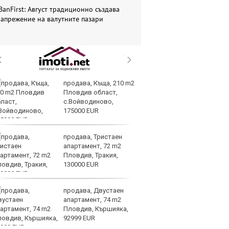
BanFirst: Август традиционно създава
апрежение на валутните пазари
продава, Къща, 210 m2
AI
Пловдив област,
ви
с.Войводиново,
р
175000 EUR
л
продава, Тристаен
Се
апартамент, 72 m2
Ми
Пловдив, Тракия,
си
130000 EUR
ко
продава, Двустаен
Па
апартамент, 74 m2
се
Пловдив, Кършияка,
на
92999 EUR
но