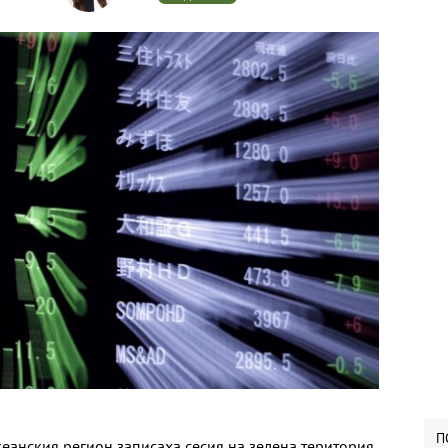
П
еанския регион записаха сесия на зелена територия