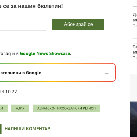
DARA, Орлин Павлов и
любими варненски
изпълнители ще пеят
на празника на Варна
БАБХ и ДАНС иззеха
115 кг и 527 литра
опасни и забранени
tor.bg и в
Google News Showcase
.
продукти за
растителна защита
→
източници в Google
14.10.22 г.
СИ
АЗИЯ
АЗИАТСКО-ТИХООКЕАНСКИ РЕГИОН
НАПИШИ КОМЕНТАР