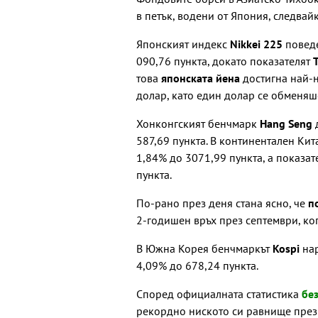
в петък, водени от Япония, следвайк
Японският индекс
Nikkei 225
повед
090,76 пункта, докато показателят
това
японската йена
достигна най-
долар, като един долар се обменяш
Хонконгският бенчмарк
Hang Seng
587,69 пункта. В континентален Ки
1,84% до 3071,99 пункта, а показат
пункта.
По-рано през деня стана ясно, че
п
2-годишен връх през септември, ког
В Южна Корея бенчмаркът
Kospi
на
4,09% до 678,24 пункта.
Според официалната статистика
бе
рекордно ниското си равнище през с