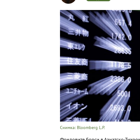
Снимка: Bloomberg L.P.
Фондовите борси в Азиатско-Тихоок