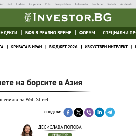
Air
Gol
Tialoto
Az-jenata
Puls
Teenproblem
Automedia
Imoti.net
Rabota
Az-deteto
ИНДЕКСИ
БФБ В РЕАЛНО ВРЕМЕ
ФОРУМ
СПЕЦИАЛНИ ПР
ТА
КРИЗАТА В ИРАН
БЮДЖЕТ 2026
ИЗКУСТВЕН ИНТЕЛЕКТ
вете на борсите в Азия
шенията на Wall Street
СПОДЕЛИ:
ДЕСИСЛАВА ПОПОВА
РЕДАКТОР