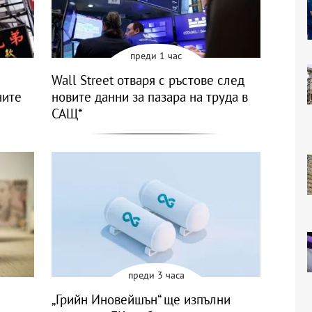
преди 1 час
Wall Street отваря с ръстове след
ните
новите данни за пазара на труда в
САЩ*
преди 3 часа
„Грийн Иновейшън“ ще изпълни