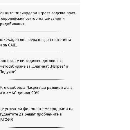
Чешките милиардери играят водеща роля
 европейския сектор на сливания и
придобивания
olkswagen ще преразгледа стратегията
си за САЩ
одписан е петгодишен договор за
метосъбиране за „Слатина“, „Изгрев“ и
„Подуяне“
К е одобрила Naspers да разшири дела
си в eMAG до над 90%
Ще успеят ли филмовите микродрами на
тудентите да решат проблемите в
НАТФИЗ