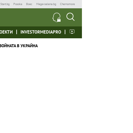
Start.bg
Posoka
Boec
Megavselena.bg
Chernomore
ОЕКТИ
INVESTORMEDIAPRO
ВОЙНАТА В УКРАЙНА