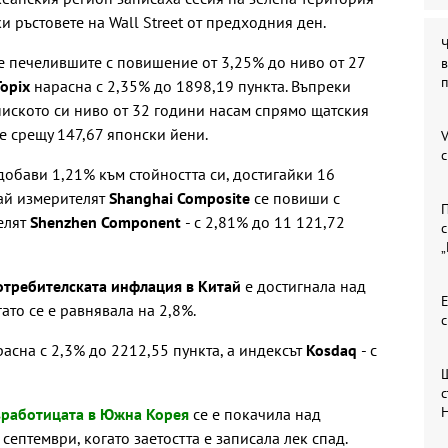
и ръстовете на Wall Street от предходния ден.
е печелившите с повишение от 3,25% до ниво от 27
в
Topix
нарасна с 2,35% до 1898,19 пункта. Въпреки
ниското си ниво от 32 години насам спрямо щатския
е срещу 147,67 японски йени.
V
добави 1,21% към стойността си, достигайки 16
тай измерителят
Shanghai Composite
се повиши с
П
елят
Shenzhen Component
- с 2,81% до 11 121,72
с
отребителската инфлация в Китай
е достигнала над
Е
ато се е равнявала на 2,8%.
расна с 2,3% до 2212,55 пункта, а индексът
Kosdaq
- с
с
зработицата в Южна Корея
се е покачила над
ептември, когато заетостта е записала лек спад.