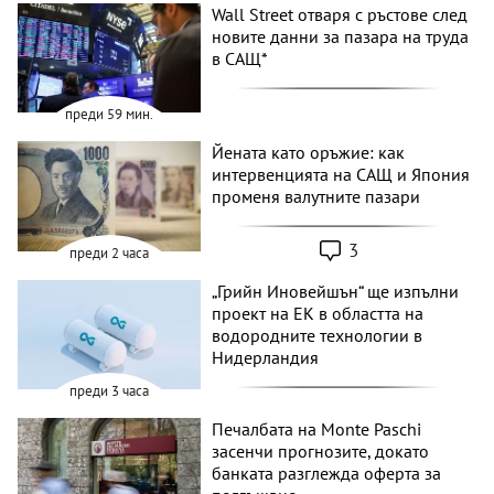
Wall Street отваря с ръстове след
новите данни за пазара на труда
в САЩ*
преди 59 мин.
Йената като оръжие: как
интервенцията на САЩ и Япония
променя валутните пазари
3
преди 2 часа
„Грийн Иновейшън“ ще изпълни
проект на ЕК в областта на
водородните технологии в
Нидерландия
преди 3 часа
Печалбата на Monte Paschi
засенчи прогнозите, докато
банката разглежда оферта за