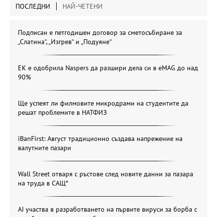
ПОСЛЕДНИ
НАЙ-ЧЕТЕНИ
Подписан е петгодишен договор за сметосъбиране за
„Слатина“, „Изгрев“ и „Подуяне“
ЕК е одобрила Naspers да разшири дела си в eMAG до над
90%
Ще успеят ли филмовите микродрами на студентите да
решат проблемите в НАТФИЗ
iBanFirst: Август традиционно създава напрежение на
валутните пазари
Wall Street отваря с ръстове след новите данни за пазара
на труда в САЩ*
AI участва в разработването на първите вируси за борба с