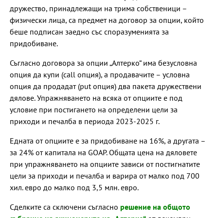
дружество, принадлежащи на трима собственици –
физически лица, са предмет на договор за опции, който
беше подписан заедно със споразуменията за
придобиване.
Съгласно договора за опции „Алтерко“ има безусловна
опция да купи (call опция), а продавачите – условна
опция да продадат (put опция) два пакета дружествени
дялове. Упражняването на всяка от опциите е под
условие при постигането на определени цели за
приходи и печалба в периода 2023-2025 г.
Едната от опциите е за придобиване на 16%, а другата –
за 24% от капитала на GOAP. Общата цена на дяловете
при упражняването на опциите зависи от постигнатите
цели за приходи и печалба и варира от малко под 700
хил. евро до малко под 3,5 млн. евро.
Сделките са сключени съгласно
решение на общото