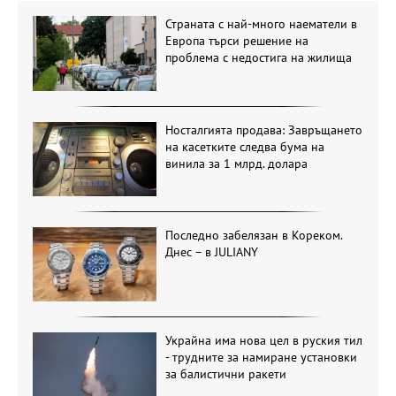
Страната с най-много наематели в
Европа търси решение на
проблема с недостига на жилища
Носталгията продава: Завръщането
на касетките следва бума на
винила за 1 млрд. долара
Последно забелязан в Кореком.
Днес – в JULIANY
Украйна има нова цел в руския тил
- трудните за намиране установки
за балистични ракети