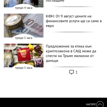
поглъщане
преди 4 часа
КФН: От 9 август цените на
финансовите услуги ще са само в
евро
преди 5 часа
Предложение за етика към
криптозакона в САЩ може да
спести на Тръмп милиони от
данъци
преди 5 часа
1
НАГОРЕ