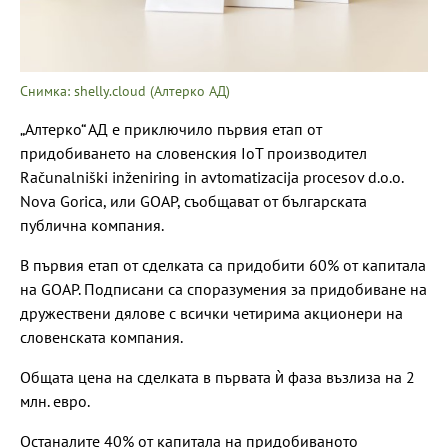
Снимка: shelly.cloud (Алтерко АД)
„Алтерко“ АД е приключило първия етап от
придобиването на словенския IoT производител
Računalniški inženiring in avtomatizacija procesov d.o.o.
Nova Gorica, или GOAP, съобщават от българската
публична компания.
В първия етап от сделката са придобити 60% от капитала
на GOAP. Подписани са споразумения за придобиване на
дружествени дялове с всички четирима акционери на
словенската компания.
Общата цена на сделката в първата ѝ фаза възлиза на 2
млн. евро.
Останалите 40% от капитала на придобиваното