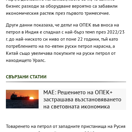
бизнес разходи за оборудване вероятно са забавили
икономическия растеж през първото тримесечие.
Други данни показаха, че делът на ОПЕК във вноса на
петрол в Индия е спаднал с най-бърз темп през 2022/23
г. до най-ниското си ниво от поне 22 години, тъй като
потреблението на по-евтин руски петрол нарасна, а
Китай също увеличава покупките на руски петрол от
находището Уралс.
СВЪРЗАНИ СТАТИИ
МАЕ: Решението на ОПЕК+
застрашава възстановяването
на световната икономика
Товаренето на петрол от западните пристанища на Русия