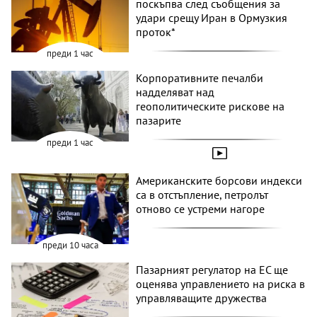
поскъпва след съобщения за
удари срещу Иран в Ормузкия
проток*
преди 1 час
Корпоративните печалби
надделяват над
геополитическите рискове на
пазарите
преди 1 час
Американските борсови индекси
са в отстъпление, петролът
отново се устреми нагоре
преди 10 часа
Пазарният регулатор на ЕС ще
оценява управлението на риска в
управляващите дружества