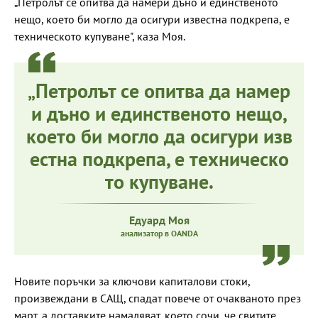
„Петролът се опитва да намери дъно и единственото
нещо, което би могло да осигури известна подкрепа, е
техническото купуване", каза Моя.
„Петролът се опитва да намер
и дъно и единственото нещо,
което би могло да осигури изв
естна подкрепа, е техническо
то купуване.
Едуард Моя
анализатор в OANDA
Новите поръчки за ключови капиталови стоки,
произвеждани в САЩ, спадат повече от очакваното през
март, а доставките намаляват, което сочи, че свитите