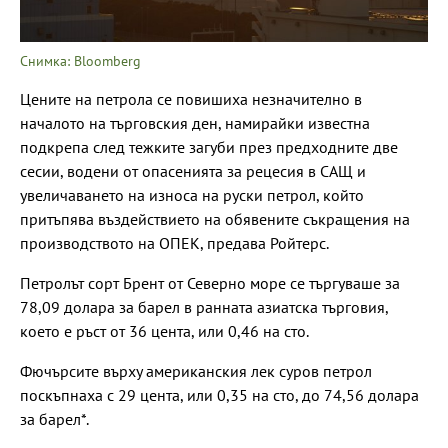
Снимка: Bloomberg
Цените на петрола се повишиха незначително в
началото на търговския ден, намирайки известна
подкрепа след тежките загуби през предходните две
сесии, водени от опасенията за рецесия в САЩ и
увеличаването на износа на руски петрол, който
притъпява въздействието на обявените съкращения на
производството на ОПЕК, предава Ройтерс.
Петролът сорт Брент от Северно море се търгуваше за
78,09 долара за барел в ранната азиатска търговия,
което е ръст от 36 цента, или 0,46 на сто.
Фючърсите върху американския лек суров петрол
поскъпнаха с 29 цента, или 0,35 на сто, до 74,56 долара
за барел*.