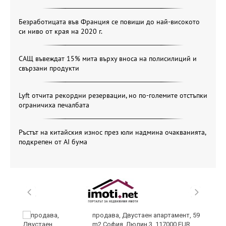
Безработицата във Франция се повиши до най-високото
си ниво от края на 2020 г.
САЩ въвеждат 15% мита върху вноса на полисилиций и
свързани продукти
Lyft отчита рекордни резервации, но по-големите отстъпки
ограничиха печалбата
Ръстът на китайския износ през юли надмина очакванията,
подкрепен от AI бума
продава, Двустаен апартамент, 59
m2 София, Люлин 3, 117000 EUR