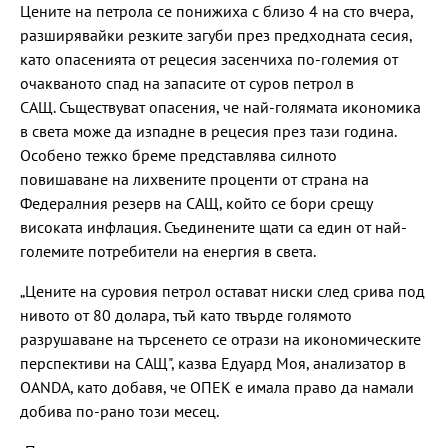
Цените на петрола се понижиха с близо 4 на сто вчера,
разширявайки резките загуби през предходната сесия,
като опасенията от рецесия засенчиха по-големия от
очакваното спад на запасите от суров петрол в
САЩ. Съществуват опасения, че най-голямата икономика
в света може да изпадне в рецесия през тази година.
Особено тежко бреме представлява силното
повишаване на лихвените проценти от страна на
Федералния резерв на САЩ, който се бори срещу
високата инфлация. Съединените щати са един от най-
големите потребители на енергия в света.
„Цените на суровия петрол остават ниски след срива под
нивото от 80 долара, тъй като твърде голямото
разрушаване на търсенето се отрази на икономическите
перспективи на САЩ", казва Едуард Моя, анализатор в
OANDA, като добавя, че ОПЕК е имала право да намали
добива по-рано този месец.