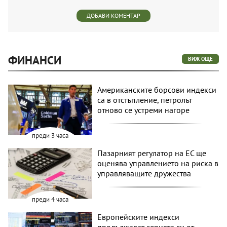
ДОБАВИ КОМЕНТАР
ФИНАНСИ
ВИЖ ОЩЕ
Американските борсови индекси
са в отстъпление, петролът
отново се устреми нагоре
преди 3 часа
Пазарният регулатор на ЕС ще
оценява управлението на риска в
управляващите дружества
преди 4 часа
Европейските индекси