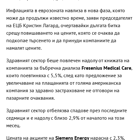
Инфлацията в еврозоната навлиза в нова фаза, която
може да продължи известно време, заяви председателят
на ЕЦБ Кристин Лагард, очертавайки дългата битка
срещу повишаването на цените, която се очаква да
подкопае търсенето и да принуди компаниите да
намалят цените.
Здравният сектор беше повлечен надолу от книжата на
компанията за бъбречна диализа
Fresenius Medical Care
,
които поевтиняха с 5,5%, след като предложение за
увеличаване на плащанията от голяма американска
компания за здравно застраховане не отговори на
пазарните очаквания.
Здравният сектор отбелязва спадове през последните
седмици и е надолу с близо 2,9% от началото на този
месец.
Цената на акциите на
Siemens Energy
нарасна с 2,3%,