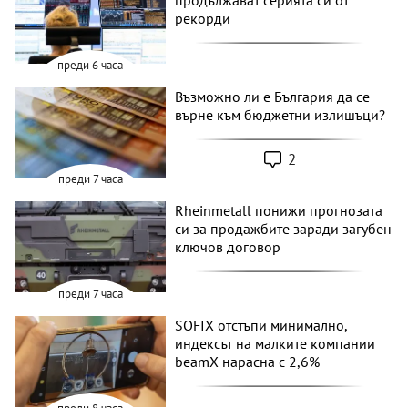
продължават серията си от
рекорди
преди 6 часа
Възможно ли е България да се
върне към бюджетни излишъци?
2
преди 7 часа
Rheinmetall понижи прогнозата
си за продажбите заради загубен
ключов договор
преди 7 часа
SOFIX отстъпи минимално,
индексът на малките компании
beamX нарасна с 2,6%