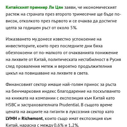
Китайският премиер Ли Цян
заяви, че икономическият
растеж на страната през второто тримесечие ще бъде по-
висок, отколкото през първото и се очаква да достигне
целта за годишен ръст от около 5%.
Изказването му донесе известно успокоение на
инвеститорите, които през последните дни бяха
обезпокоени от по-малкото от очакванията понижение
на лихвите от Китай, политическата нестабилност в Русия
след проваления метеж и вероятно продължителния
цикъл на повишаване на лихвите в света.
Финансовият сектор имаше най-голям принос за ръста
на бенчмарковия индекс благодарение на поскъпването
на книжата на компании с експозиция към Китай като
HSBC и застрахователната Prudential. В същото време
цената на акциите на гиганти в луксозния сектор като
LVMH
и
Richemont
, които също имат експозиция към
Китай, нарасна с между 0,6% и 1,2%.