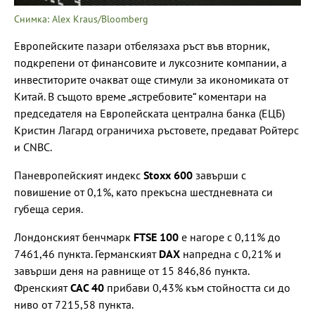
Снимка: Alex Kraus/Bloomberg
Европейските пазари отбелязаха ръст във вторник,
подкрепени от финансовите и луксозните компании, а
инвеститорите очакват още стимули за икономиката от
Китай. В същото време „ястребовите“ коментари на
председателя на Европейската централна банка (ЕЦБ)
Кристин Лагард ограничиха ръстовете, предават Ройтерс
и CNBC.
Паневропейският индекс
Stoxx 600
завърши с
повишение от 0,1%, като прекъсна шестдневната си
губеща серия.
Лондонският бенчмарк
FTSE 100
е нагоре с 0,11% до
7461,46 пункта. Германският
DAX
напредна с 0,21% и
завърши деня на равнище от 15 846,86 пункта.
Френският
CAC 40
прибави 0,43% към стойността си до
ниво от 7215,58 пункта.