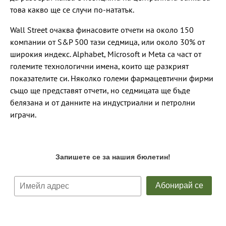
това какво ще се случи по-нататък.
Wall Street очаква финасовите отчети на около 150
компании от S&P 500 тази седмица, или около 30% от
широкия индекс. Alphabet, Microsoft и Meta са част от
големите технологични имена, които ще разкрият
показателите си. Няколко големи фармацевтични фирми
също ще представят отчети, но седмицата ще бъде
белязана и от данните на индустриални и петролни
играчи.