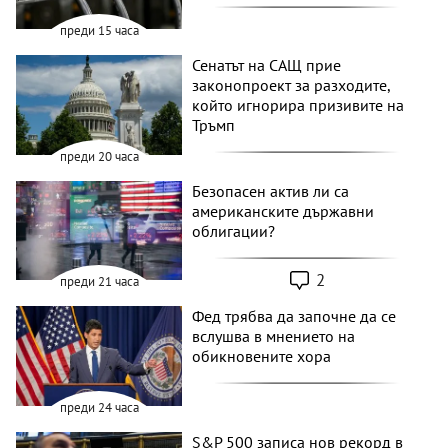
преди 15 часа
Сенатът на САЩ прие
законопроект за разходите,
който игнорира призивите на
Тръмп
преди 20 часа
Безопасен актив ли са
американските държавни
облигации?
2
преди 21 часа
Фед трябва да започне да се
вслушва в мнението на
обикновените хора
преди 24 часа
S&P 500 записа нов рекорд в