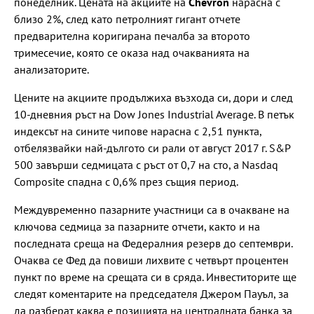
понеделник. Цената на акциите на
Chevron
нарасна с
близо 2%, след като петролният гигант отчете
предварителна коригирана печалба за второто
тримесечие, която се оказа над очакванията на
анализаторите.
Цените на акциите продължиха възхода си, дори и след
10-дневния ръст на Dow Jones Industrial Average. В петък
индексът на сините чипове нарасна с 2,51 пункта,
отбелязвайки най-дългото си рали от август 2017 г. S&P
500 завърши седмицата с ръст от 0,7 на сто, а Nasdaq
Composite спадна с 0,6% през същия период.
Междувременно пазарните участници са в очакване на
ключова седмица за пазарните отчети, както и на
последната среща на Федералния резерв до септември.
Очаква се Фед да повиши лихвите с четвърт процентен
пункт по време на срещата си в сряда. Инвеститорите ще
следят коментарите на председателя Джером Пауъл, за
да разберат каква е позицията на централната банка за