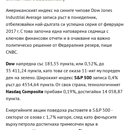
Американският индекс на сините чипове Dow Jones
Industrial Average записа ръст в понеделник,
отбелязвайки най-дългата си успешна серия от февруари
2017 г. С това започна една натоварена седмица с
ключови финансови отчети и в очакване на важно
политическо решение от Федералния резерв, пише
CNBC.
Dow
напредна със 183,55 пункта, или 0,52%, до
35 411,24 пункта, като това се оказа 11-ият му пореден
ден на зелено. Широкият индекс
S&P 500
записа 0,4%
ръст до 4554,64 пункта. От своя страна, технологичният
Nasdaq Composite
прибави 0,19%, достигайки 14 058,87
пункта.
Енергийните акции поведоха ръстовете в S&P 500 -
секторът се озова с 1,7% нагоре, след като фючърсите
върху петрола достигнаха тримесечен връх в