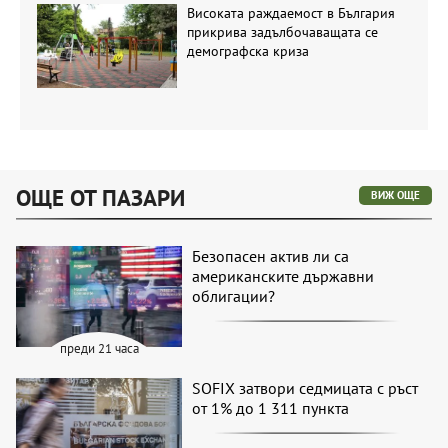
Високата раждаемост в България
прикрива задълбочаващата се
демографска криза
ОЩЕ ОТ ПАЗАРИ
ВИЖ ОЩЕ
Безопасен актив ли са
американските държавни
облигации?
преди 21 часа
SOFIX затвори седмицата с ръст
от 1% до 1 311 пункта