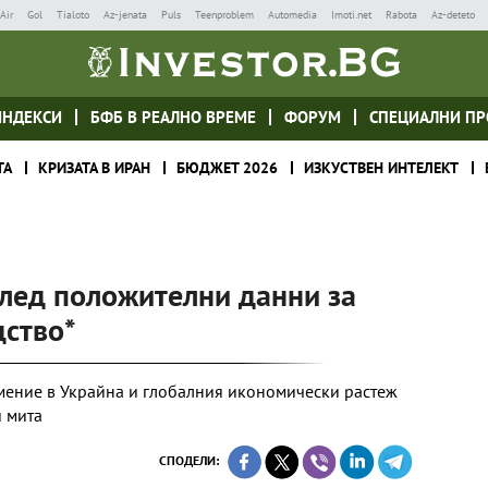
Air
Gol
Tialoto
Az-jenata
Puls
Teenproblem
Automedia
Imoti.net
Rabota
Az-deteto
ИНДЕКСИ
БФБ В РЕАЛНО ВРЕМЕ
ФОРУМ
СПЕЦИАЛНИ ПР
ТА
КРИЗАТА В ИРАН
БЮДЖЕТ 2026
ИЗКУСТВЕН ИНТЕЛЕКТ
след положителни данни за
дство*
мение в Украйна и глобалния икономически растеж
 мита
СПОДЕЛИ: