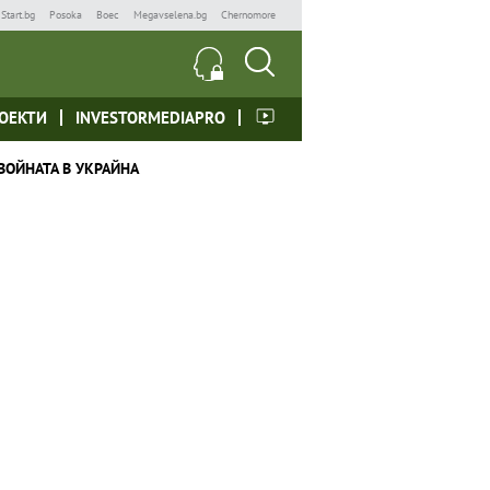
Start.bg
Posoka
Boec
Megavselena.bg
Chernomore
ОЕКТИ
INVESTORMEDIAPRO
ВОЙНАТА В УКРАЙНА