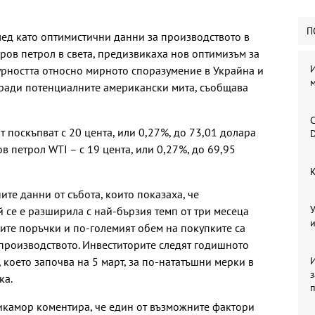
П
лед като оптимистични данни за производството в
уров петрол в света, предизвикаха нов оптимизъм за
урността относно мирното споразумение в Украйна и
м
ради потенциалните американски мита, съобщава
С
 поскъпват с 20 цента, или 0,27%, до 73,01 долара
D
в петрол WTI – с 19 цента, или 0,27%, до 69,95
К
те данни от събота, които показаха, че
У
й се е разширила с най-бързия темп от три месеца
и
вите поръчки и по-големият обем на покупките са
производството. Инвеститорите следят годишното
което започва на 5 март, за по-нататъшни мерки в
И
ка.
икамор коментира, че един от възможните фактори