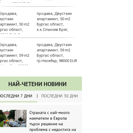
Ормузкия проток
продава, Двустаен
Ве
апартамент, 50 m2
на
Бургас област,
на
к.к.Слънчев Бряг,
п
8000 EUR
ръководството
продава, Двустаен
Си
апартамент, 59 m2
съ
Бургас област,
в 
гр.Несебър, 98000 EUR
ре
изостават
НАЙ-ЧЕТЕНИ НОВИНИ
ПОСЛЕДНИ 7 ДНИ
ПОСЛЕДНИ 30 ДНИ
Страната с най-много
наематели в Европа
търси решение на
проблема с недостига на