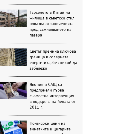
Търсенето в Китай на
жилища в съветски стил
показва ограниченията
пред съживяването на
пазара
Светът премина ключова
граница в соларната
енергетика, без никой да
забележи
Япония и САЩ са
предприели първа
съвместна интервенция
в подкрепа на йената от
2011 г.
По-високи цени на
винетките и цигарите