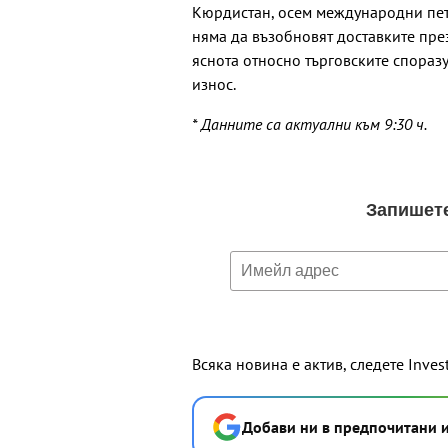
Кюрдистан, осем международни петр
няма да възобновят доставките пре
яснота относно търговските спораз
износ.
* Данните са актуални към 9:30 ч.
Всяка новина е актив, следете Inves
Добави ни в предпочитани 