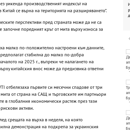
рез уикенда производственият индексът на
И
р
 Китай се върна на територията на разширяването“.
еските перспективи пред страната може да не са
е започне поредният кръг от мита върху износа за
яха малко по-положително настроени към данните,
Ръководството на
 предполагат стабилна до малко по-добра
ФИФА потвърди
ачалото на 2025 г., въпреки че налагането на
доверието в Джани
Инфантино
върху китайския внос може да предизвика ответни
Убитият мъж на
TI отбелязаха първите си месечни спадове от три
Младежкия хълм в
Пловдив е от Кричим
т мита от страна на САЩ и търговските им партньори
те в глобалния икономически растеж през тази
-рискови активи.
Кола се преобърна по
таван на тротоар
ед срещата на върха в неделя, на която
илна демонстрация на подкрепа за украинския