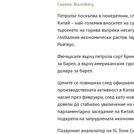
Снимка: Bloomberg
Петролът поскъпва в понеделник, с
Китай – най-големия вносител на с
търсенето на горива въпреки несиг
глобалния икономически растеж за
Ройтерс.
Фючърсите върху петрола сорт Брент
за барел, а върху американския суро
долара за барел.
Цените се повишиха след официални
производствената активност в Кита
насам през февруари, след като но
довели до стабилно увеличение на 
парламентарно заседание на Китай, 
подкрепа на затруднената икономи
Пазарният анализатор на IG Тони С