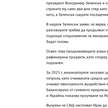
президент Володимир Зеленски и об
страната му, само два дни след кат
него, а Зеленски съкрати посещение
В неделя Зеленски заяви, че вярва,
разговорите трябва да продължат пр
подпише споразумение за минерали
бъдат готови.
Освен това продължаващите атаки 
рафинирани продукти, като според 
подпален.
За 2025 г. анализаторите запазват 
петрола, като очакваната средна цен
очакват евентуалното въздействие 
балансирано от голямото предлага
и Украйна, показва проучване на Ро
Въпреки че САЩ настояват Ирак да