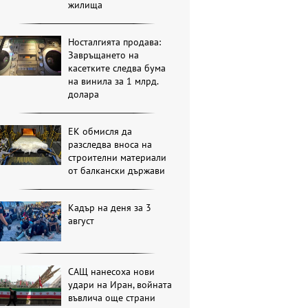
жилища
Носталгията продава:
Завръщането на
касетките следва бума
на винила за 1 млрд.
долара
ЕК обмисля да
разследва вноса на
строителни материали
от балкански държави
Кадър на деня за 3
август
САЩ нанесоха нови
удари на Иран, войната
въвлича още страни