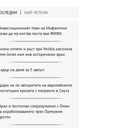
ОСЛЕДНИ
НАЙ-ЧЕТЕНИ
Инвестиционният план на Инфантино
оже да му коства поста във ФИФА
илни отчети и ръст при Nvidia насочиха
ow Jones към нов исторически връх
адър на деня за 5 август
дари ли по авторитета на европейските
нституции кризата с мигранти в Сеута
ран е постигнал споразумение с Оман
за корабоплаването през Ормузкия
проток