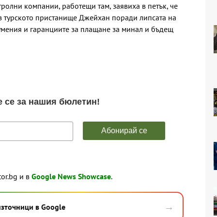
олни компании, работещи там, заявиха в петък, че
з турското пристанище Джейхан поради липсата на
умения и гаранциите за плащане за минал и бъдещ
tor.bg и в
Google News Showcase
.
→
източници в Google