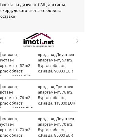
зносът на дизел от САЩ достигна
екорд, докато светът се бори за
доставки
продава, Двустаен
Г
апартамент, 57 m2
са
Бургас област,
от
с.Равда, 90000 EUR
продава, Тристаен
Це
апартамент, 76 m2
по
Бургас област,
сд
с.Равда, 113000 EUR
п
продава, Двустаен
Ир
апартамент, 70 m2
по
Бургас област,
сп
с.Равда, 85000 EUR
т