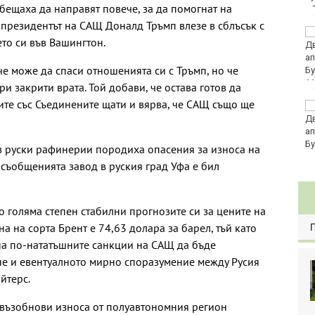
ещаха да направят повече, за да помогнат на
о президентът на САЩ Доналд Тръмп влезе в сблъсък с
Това са последните
то си във Вашингтон.
дни, в които цените ще
се изписват в лева и в
 че може да спаси отношенията си с Тръмп, но че
евро по закон
11
и закрити врата. Той добави, че остава готов да
те със Съединените щати и вярва, че САЩ също ще
Хванаха за ден 29
шофьори с алкохол
или наркотици
в руски рафинерии породиха опасения за износа на
съобщенията завод в руския град Уфа е бил
до голяма степен стабилни прогнозите си за цените на
а на сорта Брент е 74,63 долара за барел, тъй като
на по-нататъшните санкции на САЩ да бъде
не и евентуалното мирно споразумение между Русия
йтерс.
 възобнови износа от полуавтономния регион