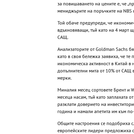
за повишаването на цените е, че „п
мениджърите на поръчките на NBS в
Той обаче предупреди, че икономич
вдъхновяващи, тъй като на 4 март щ
САЩ.
Анализаторите от Goldman Sachs б
като в своя бележка заявиха, че те
икономическа активност в Китай в н
допълнителни мита от 10% от САЩ 
мерки.
Миналия месец сортовете Брент и W
месеца насам, тъй като заплахата о
разклати доверието на инвеститори
година и намали апетита им към по
Общите настроения се подобриха сл
европейските лидери предложиха с