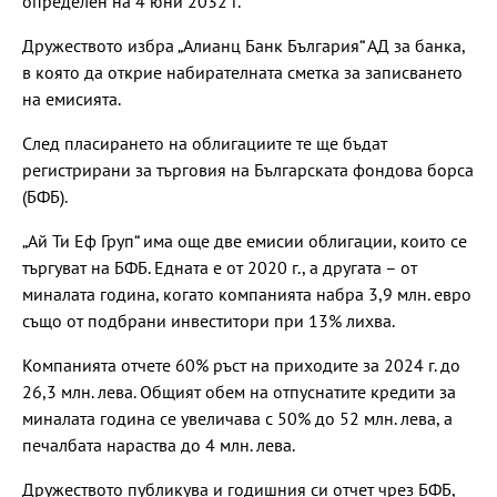
определен на 4 юни 2032 г.
Дружеството избра „Алианц Банк България“ АД за банка,
в която да открие набирателната сметка за записването
на емисията.
След пласирането на облигациите те ще бъдат
регистрирани за търговия на Българската фондова борса
(БФБ).
„Ай Ти Еф Груп“ има още две емисии облигации, които се
търгуват на БФБ. Едната е от 2020 г., а другата – от
миналата година, когато компанията набра 3,9 млн. евро
също от подбрани инвеститори при 13% лихва.
Компанията отчете 60% ръст на приходите за 2024 г. до
26,3 млн. лева. Общият обем на отпуснатите кредити за
миналата година се увеличава с 50% до 52 млн. лева, а
печалбата нараства до 4 млн. лева.
Дружеството публикува и годишния си отчет чрез БФБ,