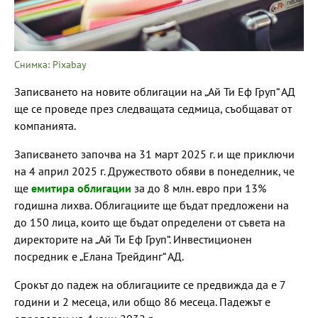
Снимка: Pixabay
Записването на новите облигации на „Ай Ти Еф Груп“ АД
ще се проведе през следващата седмица, съобщават от
компанията.
Записването започва на 31 март 2025 г. и ще приключи
на 4 април 2025 г. Дружеството обяви в понеделник, че
ще
емитира облигации
за до 8 млн. евро при 13%
годишна лихва. Облигациите ще бъдат предложени на
до 150 лица, които ще бъдат определени от съвета на
директорите на „Ай Ти Еф Груп“. Инвестиционен
посредник е „Елана Трейдинг“ АД.
Срокът до падеж на облигациите се предвижда да е 7
години и 2 месеца, или общо 86 месеца. Падежът е