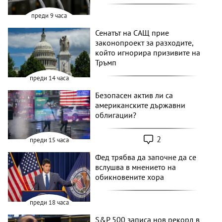
преди 9 часа
Сенатът на САЩ прие
законопроект за разходите,
който игнорира призивите на
Тръмп
преди 14 часа
Безопасен актив ли са
американските държавни
облигации?
2
преди 15 часа
Фед трябва да започне да се
вслушва в мнението на
обикновените хора
преди 18 часа
S&P 500 записа нов рекорд в