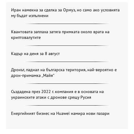
Иран намекна за сделка за Ормуз, но само ако условията
му бъдат изпълнени
Квантовата заплаха затяга примката около врата на
криптовалутите
Кадър на деня за 8 август
Дронът, паднал на българска територия, най-вероятно е
дрон-примамка „Майя“
Създадена през 2022 г. компания е в основата на
украинските атаки с дронове срещу Русия
Енергийният бизнес на Huawei намира нови пазари