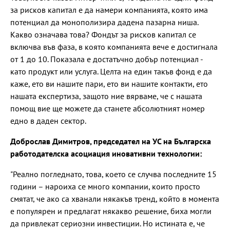
за рисков капитал е да намери компанията, която има
потенциал да монополизира дадена пазарна ниша.
Какво означава това? Фондът за рисков капитал се
включва във фаза, в която компанията вече е достигнала
от 1 до 10. Показала е достатъчно добър потенциал -
като продукт или услуга. Целта на един такъв фонд е да
каже, ето ви нашите пари, ето ви нашите контакти, ето
нашата експертиза, защото ние вярваме, че с нашата
помощ вие ще можете да станете абсолютният номер
едно в даден сектор.
Доброслав Димитров, председател на УС на Българска
работодателска асоциация иновативни технологии:
"Реално погледнато, това, което се случва последните 15
години – нароиха се много компании, които просто
смятат, че ако са хванали някакъв тренд, който в момента
е популярен и предлагат някакво решение, биха могли
да привлекат сериозни инвестиции. Но истината е, че