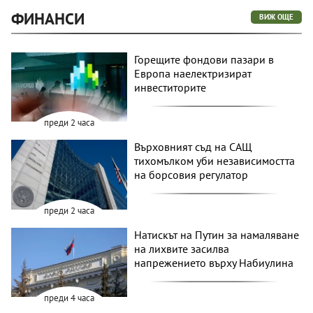
ФИНАНСИ
ВИЖ ОЩЕ
Горещите фондови пазари в
Европа наелектризират
инвеститорите
преди 2 часа
Върховният съд на САЩ
тихомълком уби независимостта
на борсовия регулатор
преди 2 часа
Натискът на Путин за намаляване
на лихвите засилва
напрежението върху Набиулина
преди 4 часа