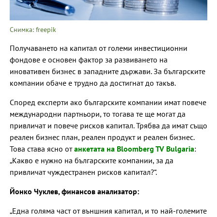
Снимка: freepik
Получаването на капитал от големи инвестиционни
фондове е основен фактор за развиването на
иновативен бизнес в западните държави. За българските
компании обаче е трудно да достигнат до такъв.
Според експерти ако българските компании имат повече
международни партньори, то тогава те ще могат да
привличат и повече рисков капитал. Трябва да имат също
реален бизнес план, реален продукт и реален бизнес.
Това става ясно от
анкетата на Bloomberg TV Bulgaria
:
„Какво е нужно на българските компании, за да
привличат чуждестранен рисков капитал?“.
Йонко Чуклев, финансов анализатор:
„Една голяма част от външния капитал, и то най-големите