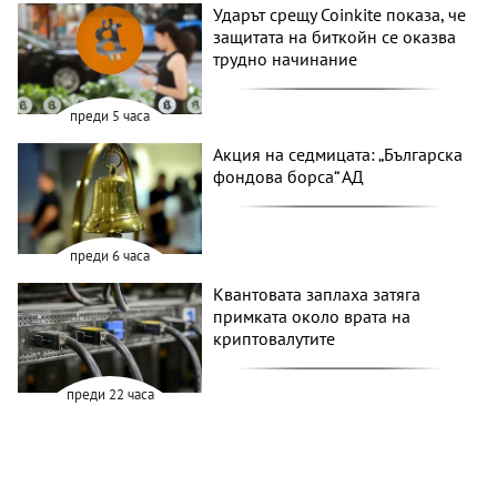
Ударът срещу Coinkite показа, че
защитата на биткойн се оказва
трудно начинание
преди 5 часа
Акция на седмицата: „Българска
фондова борса“ АД
преди 6 часа
Квантовата заплаха затяга
примката около врата на
криптовалутите
преди 22 часа