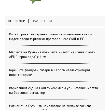
ПОСЛЕДНИ
НАЙ-ЧЕТЕНИ
Китай прокарва червени линии за икономическия си
модел преди търговски преговори със САЩ и ЕС
Мерките на Румъния повишиха нивото на Дунав около
АЕЦ "Черна вода" с 4 см
Горещите фондови пазари в Европа наелектризират
инвеститорите
Върховният съд на САЩ тихомълком уби независимостта
на борсовия регулатор
Натискът на Путин за намаляване на лихвите засилва