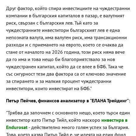
Друг фактор, който спира инвестициите на чуждестранни
компании в българския капиталов в пазар, е валутният
риск, свързан с българския лев. Тъй като за
чуждестранните инвеститори българският лев е една
непозната валута, има валутен риск, има трансакционни
разходи и с приемането на еврото, което се очаква да
стане от началото на 2026 година, този риск няма вече
да го има и това нещо би благоприятствало за нов
чуждестранен капитал, който да се влее в БФБ. Така че
със сигурност тези два фактора са от ключово значение
за спирането и за малкия процент чуждестранни
инвеститори, които инвестират на БФБ."
Петър Пейчев, финансов анализатор в "ЕЛАНА Трейдинг":
"Трябва да започнем с основното нещо, което търси един
инвеститор като Питър Тийл, който наскоро
инвестира в
Endurosat
- действително много голям успех за България.
Това, което казва Питър Тийл е, че идеята на един фонд