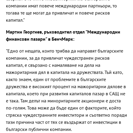
компании имат повече международни партньори, то
тогава те ще могат да привличат и повече рисков
капитал."
Мартин Георгиев, ръководител отдел "Международни
финансови пазари" в БенчМарк:
"Едно от нещата, които трябва да направят българските
компании, за да привличат чуждестранен рисков
капитал, е свързано с намаляване на дела на
мажоритарния дял в капитала на дружествата. Тъй като,
както знаем, един от проблемите в българските
дружества е високият процент на мажоритарни дялове в
капитала, което при развития капиталов пазар в САЩ не
е така. Там делът на миноритарните акционери е доста
по-голям. Това може да бъде един от факторите, който
стряска чуждестранните инвеститори и съответно поради
тази причина част от тях се въздържат от инвестиции в
български публични компании.