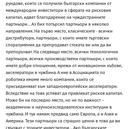
рундове, които се получили български компании от
международни инвеститори в сферата на рисковия
капитал, идват благодарение на чуждестранните
партньори… Аз бих потърсил партньори в няколко
направления. На първо място, класическите - всички
дистрибутори, партньори, с които имате търговски
споразумения да препродават стоката ви или да ви
препоръчват. На следващо място, всички технологични
партньори, всички производствени партньори, с които
имате добри отношения, мрежи от иновационни хъбове,
акселератори в чужбина. А ние в Асоциацията по
роботика имаме много компании, които се
присъединяват към западноевропейски акселератори.
Вследствие на това успяват да привлекат рисков капитал.
Може би на последно място, но не по важност –
академични и научноизследователски институции в
чужбина. И тук нямам предвид само Европа, а и Азия и
Америка. Тези партньори са страшно ценни в това да ви
свържат с точните инвеститори… Ако българските