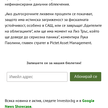
нефинансирани данъчни облекчения.
„Ако дългосрочните лихвени проценти се покачват,
защото има истинска загриженост за фискалната
устойчивост, особено в САЩ, или се завръщат „бдителите
на облигациите“, или ще има момент на Лиз Тръс, който
ще доведе до сериозна паника“, коментира Лука
Паолини, главен стратег в Pictet Asset Management.
Всяка новина е актив, следете Investor.bg и в
Google
News Showcase
.