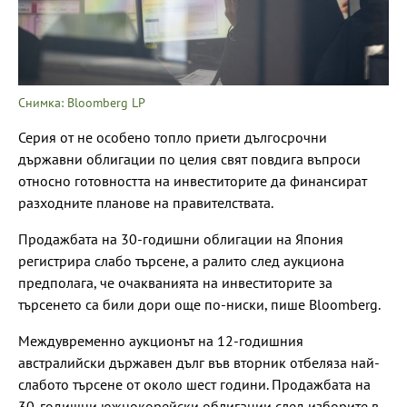
Снимка: Bloomberg LP
Серия от не особено топло приети дългосрочни
държавни облигации по целия свят повдига въпроси
относно готовността на инвеститорите да финансират
разходните планове на правителствата.
Продажбата на 30-годишни облигации на Япония
регистрира слабо търсене, а ралито след аукциона
предполага, че очакванията на инвеститорите за
търсенето са били дори още по-ниски, пише Bloomberg.
Междувременно аукционът на 12-годишния
австралийски държавен дълг във вторник отбеляза най-
слабото търсене от около шест години. Продажбата на
30-годишни южнокорейски облигации след изборите в