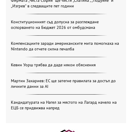
Фирмата „Чиста София“ ще чисти „Слатина“, „Подуяне“ и
„Изгрев“ в следващите пет години
Конституционният съд допусна за разглеждане
оспорването на Бюджет 2026 от омбудсмана
Компенсациите заради американските мита помогнаха на
Nintendo да отчете силна печалба
Кевин Уорш трябва да даде някои обяснения
Мартин Захариев: ЕС ще затегне правилата за достъп до
личните данни за AI
Кандидатурата на Нагел за мястото на Лагард начело на
ЕЦБ се придвижва напред