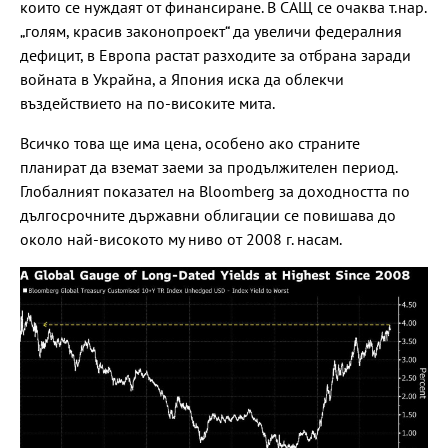
които се нуждаят от финансиране. В САЩ се очаква т.нар.
„голям, красив законопроект“ да увеличи федералния
дефицит, в Европа растат разходите за отбрана заради
войната в Украйна, а Япония иска да облекчи
въздействието на по-високите мита.
Всичко това ще има цена, особено ако страните
планират да вземат заеми за продължителен период.
Глобалният показател на Bloomberg за доходността по
дългосрочните държавни облигации се повишава до
около най-високото му ниво от 2008 г. насам.