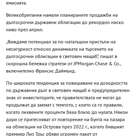
емисията.
Великобритания намали планираните продажби на
дългосрочни държавни облигации до рекордно ниско
ниво през април.
„Виждаме потенциал за по-нататъшни пристъпи на
несигурност относно динамиката на търсенето на
дългосрочни облигации в световен мащаб“, пишат в
скорошна бележка стратези от JPMorgan Chase & Co.,
включително Франсис Даймънд.
По-широката тенденция за повишаване на доходността
по държавния дълг в световен мащаб е предупредителен
знак от инвеститорите, че правителствата не могат да
продължат да заемат с темпото, с което са го правили,
когато лихвените проценти бяха близо до нулата. Някои
дори се притесняват от повторение на бунта на пазара
на облигации на Острова през 2022 г., когато бившият
премиер Лиз Тръс обяви огромен пакет от