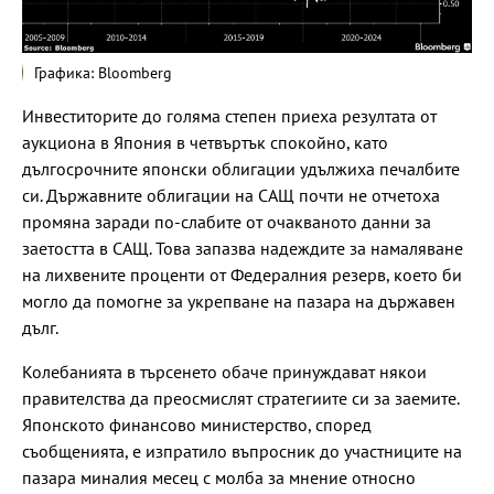
Графика: Bloomberg
Инвеститорите до голяма степен приеха резултата от
аукциона в Япония в четвъртък спокойно, като
дългосрочните японски облигации удължиха печалбите
си. Държавните облигации на САЩ почти не отчетоха
промяна заради по-слабите от очакваното данни за
заетостта в САЩ. Това запазва надеждите за намаляване
на лихвените проценти от Федералния резерв, което би
могло да помогне за укрепване на пазара на държавен
дълг.
Колебанията в търсенето обаче принуждават някои
правителства да преосмислят стратегиите си за заемите.
Японското финансово министерство, според
съобщенията, е изпратило въпросник до участниците на
пазара миналия месец с молба за мнение относно