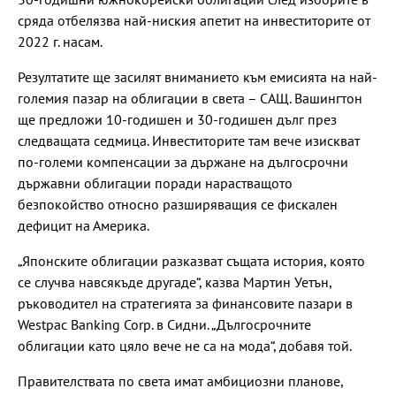
сряда отбелязва най-ниския апетит на инвеститорите от
2022 г. насам.
Резултатите ще засилят вниманието към емисията на най-
големия пазар на облигации в света – САЩ. Вашингтон
ще предложи 10-годишен и 30-годишен дълг през
следващата седмица. Инвеститорите там вече изискват
по-големи компенсации за държане на дългосрочни
държавни облигации поради нарастващото
безпокойство относно разширяващия се фискален
дефицит на Америка.
„Японските облигации разказват същата история, която
се случва навсякъде другаде“, казва Мартин Уетън,
ръководител на стратегията за финансовите пазари в
Westpac Banking Corp. в Сидни. „Дългосрочните
облигации като цяло вече не са на мода“, добавя той.
Правителствата по света имат амбициозни планове,