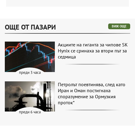
ОЩЕ ОТ ПАЗАРИ
ВИЖ ОЩЕ
Акциите на гиганта за чипове SK
Hynix се сринаха за втори път за
седмица
преди 3 часа
Петролът поевтинява, след като
Иран и Оман постигнаха
споразумение за Ормузкия
проток*
преди 6 часа