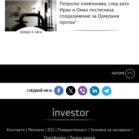
Петролът поевтинява, след като
Иран и Оман постигнаха
споразумение за Ормузкия
проток*
преди 6 часа
НАГОРЕ
СЛЕДВАЙ НИ В:
Контакти
|
Реклама
|
RSS
|
Поверителност
|
Условия за ползване
|
Портфолио
|
Лични данни