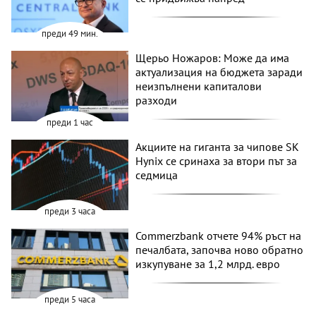
преди 49 мин.
Щерьо Ножаров: Може да има
актуализация на бюджета заради
неизпълнени капиталови
разходи
преди 1 час
Акциите на гиганта за чипове SK
Hynix се сринаха за втори път за
седмица
преди 3 часа
Commerzbank отчете 94% ръст на
печалбата, започва ново обратно
изкупуване за 1,2 млрд. евро
преди 5 часа