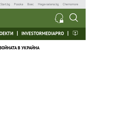
Start.bg
Posoka
Boec
Megavselena.bg
Chernomore
ОЕКТИ
INVESTORMEDIAPRO
ВОЙНАТА В УКРАЙНА