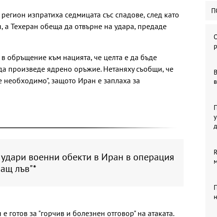
П
 регион изпратиха седмицата със спадове, след като
, а Техеран обеща да отвърне на удара, предаде
р
в обръщение към нацията, че целта е да бъде
да произведе ядрено оръжие. Нетаняху съобщи, че
В
 необходимо", защото Иран е заплаха за
в
П
у
R
 удари военни обекти в Иран в операция
ащ лъв"*
П
н
е готов за "горчив и болезнен отговор" на атаката.