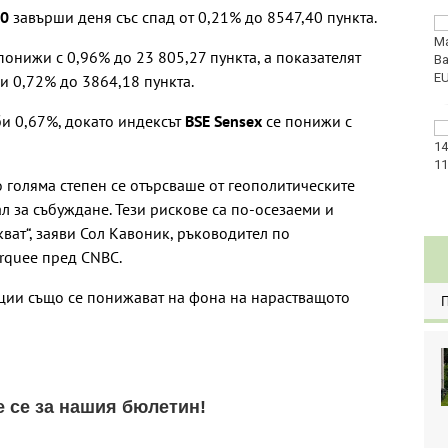
00
завърши деня със спад от 0,21% до 8547,40 пункта.
Златото стигна до
4295 долара за унция
понижи с 0,96% до 23 805,27 пункта, а показателят
и 0,72% до 3864,18 пункта.
и 0,67%, докато индексът
BSE Sensex
се понижи с
Във Варна наградиха
победителите в
Спартакиадата на ВМС
о голяма степен се отърсваше от геополитическите
ал за събуждане. Тези рискове са по-осезаеми и
ват“, заяви Сол Кавоник, ръководител по
rquee пред CNBC.
ции също се понижават на фона на нарастващото