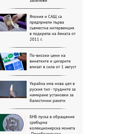
забележи
Япония и САЩ са
предприели първа
съвместна интервенция
в подкрепа на йената от
2011 г.
По-високи цени на
винетките и цигарите
влизат в сила от 1 август
Украйна има нова цел в
руския тил - трудните за
намиране установки за
балистични ракети
БНБ пуска в обращение
сребърна
колекционерска монета
„Преображенски