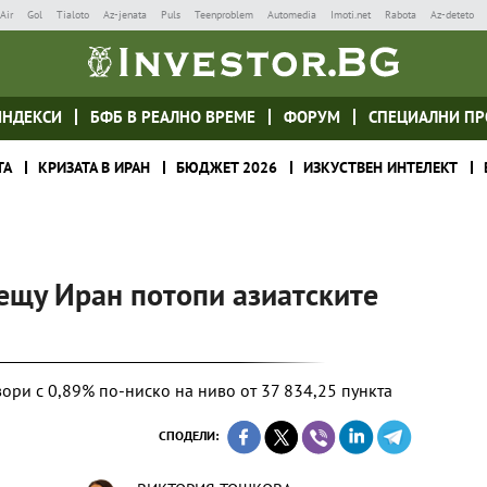
Air
Gol
Tialoto
Az-jenata
Puls
Teenproblem
Automedia
Imoti.net
Rabota
Az-deteto
ИНДЕКСИ
БФБ В РЕАЛНО ВРЕМЕ
ФОРУМ
СПЕЦИАЛНИ ПР
ТА
КРИЗАТА В ИРАН
БЮДЖЕТ 2026
ИЗКУСТВЕН ИНТЕЛЕКТ
ещу Иран потопи азиатските
ори с 0,89% по-ниско на ниво от 37 834,25 пункта
СПОДЕЛИ: