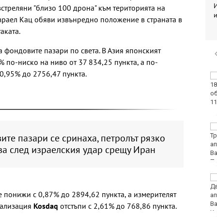
И
стреляни "близо 100 дрона" към територията на
зраел Кац обяви извънредно положение в страната в
аката.
а фондовите пазари по света. В Азия японският
% по-ниско на ниво от 37 834,25 пункта, а по-
0,95% до 2756,47 пункта.
Винисиус Жуниор
преподписа с Реал
(Мадрид)
ЦСКА удари с 3:0
Макаби като гост
те пазари се сринаха, петролът рязко
ва след израелския удар срещу Иран
Тъжна вест! Почина
голямо име в
е понижи с 0,87% до 2894,62 пункта, а измерителят
медицината
тализация
Kosdaq
отстъпи с 2,61% до 768,86 пункта.