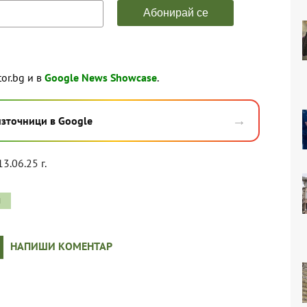
tor.bg и в
Google News Showcase
.
→
източници в Google
13.06.25 г.
И
НАПИШИ КОМЕНТАР