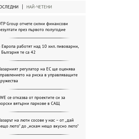
ОСЛЕДНИ
НАЙ-ЧЕТЕНИ
OTP Group отчете силни финансови
езултати през първото полугодие
 Европа работят над 10 хил. пивоварни,
 България те са 42
азарният регулатор на ЕС ще оценява
правлението на риска в управляващите
дружества
WE се отказва от проектите си за
морски вятърни паркове в САЩ
азарът на люти сосове у нас – от „дай
ещо люто“ до „искам нещо вкусно люто“