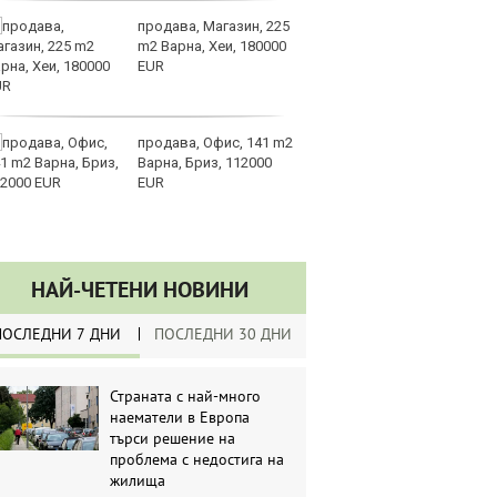
продава, Магазин, 225
З
m2 Варна, Хеи, 180000
на
EUR
лу
продава, Офис, 141 m2
Сл
Варна, Бриз, 112000
по
EUR
А
ин
долара
НАЙ-ЧЕТЕНИ НОВИНИ
ПОСЛЕДНИ 7 ДНИ
ПОСЛЕДНИ 30 ДНИ
Страната с най-много
наематели в Европа
търси решение на
проблема с недостига на
жилища