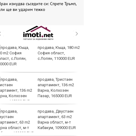
ран изнудва съседите си: Спрете Тръмп,
или ще ви ударим тежко
продава, Къща, 180 m2
Вс
София област,
Ду
с.Лопян, 110000 EUR
Съ
продава, Тристаен
Са
апартамент, 136 m2
м
Варна, Колхозен
г
Пазар, 165000 EUR
ху
продава, Двустаен
Sh
апартамент, 63 m2
Г
Варна област, м-т
ко
Кабакум, 109000 EUR
по