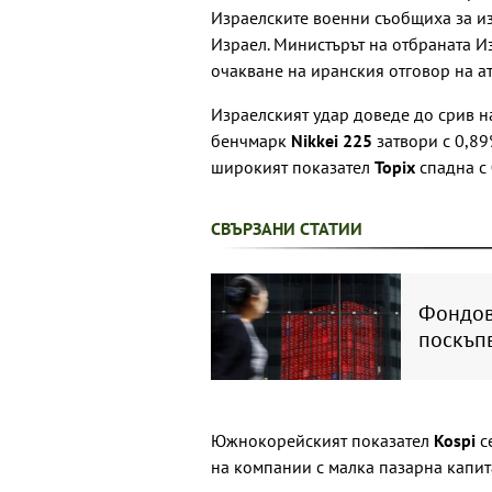
Израелските военни съобщиха за из
Израел. Министърът на отбраната И
очакване на иранския отговор на ат
Израелският удар доведе до срив н
бенчмарк
Nikkei 225
затвори с 0,89
широкият показател
Topix
спадна с 
СВЪРЗАНИ СТАТИИ
Фондови
поскъп
Южнокорейският показател
Kospi
с
на компании с малка пазарна капи