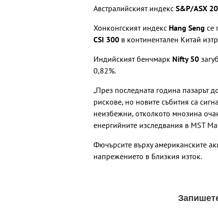
Австралийският индекс
S&P/ASX 2
Хонконгският индекс
Hang Seng
се 
CSI 300
в континентален Китай изтр
Индийският бенчмарк
Nifty 50
загуб
0,82%.
„През последната година пазарът д
рискове, но новите събития са сигн
неизбежни, отколкото мнозина очак
енергийните изследвания в MST Ma
Фючърсите върху американските ак
напрежението в Близкия изток.