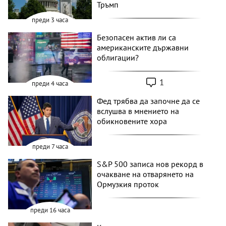
Тръмп
преди 3 часа
Безопасен актив ли са
американските държавни
облигации?
1
преди 4 часа
Фед трябва да започне да се
вслушва в мнението на
обикновените хора
преди 7 часа
S&P 500 записа нов рекорд в
очакване на отварянето на
Ормузкия проток
преди 16 часа