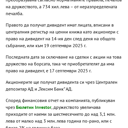
на дружеството, а 734 хил. лева – от неразпределената
печалба.
Правото да получат дивидент имат лицата, вписани в
централния регистър на ценни книжа като акционери с
право на дивидент на 14-ия ден след деня на общото
събрание, или към 19 септември 2025 г.
Последната дата за сключване на сделки с акции на това
дружество на борсата, така че приобретателят да има
право на дивидент, е 17 септември 2025 г.
Акционерите ще получат дивидента си чрез Централен
депозитар АД и „Тексим Банк“ АД.
Според финансовия отчет на компанията, публикуван
чрез
Бюлетин Investor
, дружеството увеличава
приходите от наеми за шестмесечието до над 3,1 млн.
лева от малко над 3 млн. лева година по-рано, или с
близо 2% на годишна база.