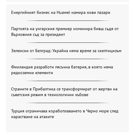
Енергийният бизнес на Huawei намира нови пазари
Партията на унгарския премиер номинира бивш съдя от
Върховния съд за президент
Зеленски от Белград: Украйна няма време за скептицизъм
Финландия разработи пясъчна батерия, в която няма
редкоземни елементи
Страните в Прибалтика се трансформират от жертви на
съветския режим в технологични хъбове
Турция ограничава корабоплаването в Черно море след
нарастване на атаките