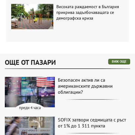
Високата раждаемост в България
прикрива задълбочаващата се
демографска криза
ОЩЕ ОТ ПАЗАРИ
ВИЖ ОЩЕ
Безопасен актив ли са
американските държавни
облигации?
преди 4 часа
SOFIX затвори седмицата с ръст
от 1% до 1 311 пункта