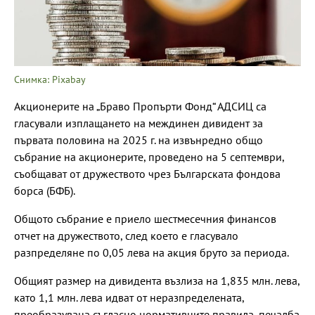
Снимка: Pixabay
Акционерите на „Браво Пропърти Фонд“ АДСИЦ са
гласували изплащането на междинен дивидент за
първата половина на 2025 г. на извънредно общо
събрание на акционерите, проведено на 5 септември,
съобщават от дружеството чрез Българската фондова
борса (БФБ).
Общото събрание е приело шестмесечния финансов
отчет на дружеството, след което е гласувало
разпределяне по 0,05 лева на акция бруто за периода.
Общият размер на дивидента възлиза на 1,835 млн. лева,
като 1,1 млн. лева идват от неразпределената,
преобразувана съгласно нормативните правила, печалба