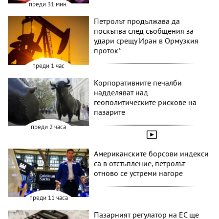
преди 31 мин.
Петролът продължава да
поскъпва след съобщения за
удари срещу Иран в Ормузкия
проток*
преди 1 час
Корпоративните печалби
надделяват над
геополитическите рискове на
пазарите
преди 2 часа
Американските борсови индекси
са в отстъпление, петролът
отново се устреми нагоре
преди 11 часа
Пазарният регулатор на ЕС ще