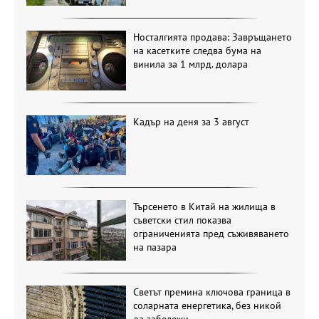
Носталгията продава: Завръщането
на касетките следва бума на
винила за 1 млрд. долара
Кадър на деня за 3 август
Търсенето в Китай на жилища в
съветски стил показва
ограниченията пред съживяването
на пазара
Светът премина ключова граница в
соларната енергетика, без никой
да забележи