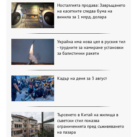
Носталгията продава: Завръщането
на касетките следва бума на
винила за 1 млрд. долара
Украйна има нова цел в руския тил
- трудните за намиране установки
за балистични ракети
Кадър на деня за 3 август
Търсенето в Китай на жилища в
съветски стил показва
ограниченията пред съживяването
на пазара