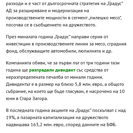
разходи и е част от дългосрочната стратегия на „Градус“
АД за разширяване и модернизация на
производствените мощности в сегмент „пилешко месо“,
посочва се в съобщението на дружеството.
През миналата година „Градус“ направи серия от
инвестиции в производствените линии за месо, сградния
фонд, обслужващите автомобили, люпилнята и др.
Компанията обяви, че за първи път от три години тази
година ще
разпредели дивидент
със средства от
неразпределената печалба от минали години.
Дивидентът е в размер на близо 5,8 млн. евро, а общото
събрание, на което ще бъде гласуван, е насрочено на 10
юни в Стара Загора.
В последната година акциите на „Градус“ поскъпват с над
19%, а пазарната капитализация на дружеството
надвишава 163,2 млн. евро, според данните на БФБ.