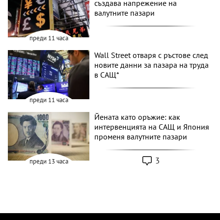
създава напрежение на
валутните пазари
преди 11 часа
Wall Street отваря с ръстове след
новите данни за пазара на труда
в САЩ*
преди 11 часа
Йената като оръжие: как
интервенцията на САЩ и Япония
променя валутните пазари
3
преди 13 часа