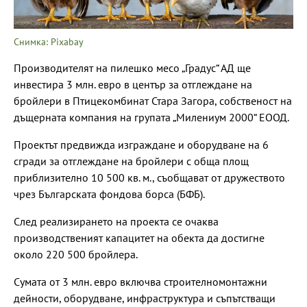
Снимка: Pixabay
Производителят на пилешко месо „Градус“ АД ще
инвестира 3 млн. евро в център за отглеждане на
бройлери в Птицекомбинат Стара Загора, собственост на
дъщерната компания на групата „Милениум 2000“ ЕООД.
Проектът предвижда изграждане и оборудване на 6
сгради за отглеждане на бройлери с обща площ
приблизително 10 500 кв. м., съобщават от дружеството
чрез Българската фондова борса (БФБ).
След реализирането на проекта се очаква
производственият капацитет на обекта да достигне
около 220 500 бройлера.
Сумата от 3 млн. евро включва строителномонтажни
дейности, оборудване, инфраструктура и съпътстващи