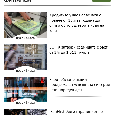
Кредитите у нас нараснаха с
повече от 16% за година до
близо 66 млрд. евро в края на
юни
преди 6 часа
SOFIX затвори седмицата с ръст
от 1% до 1 311 пункта
преди 8 часа
Европейските акции
продължават успешната си серия
пети пореден ден
преди 8 часа
iBanFirst: Август традиционно