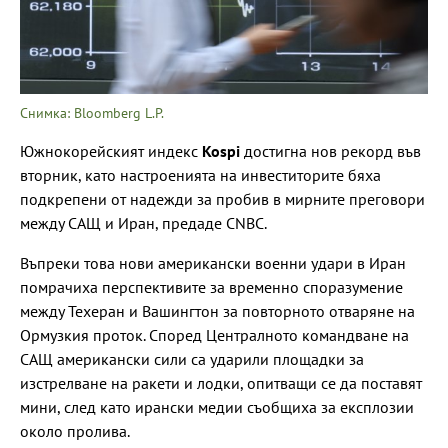
Снимка: Bloomberg L.P.
Южнокорейският индекс
Kospi
достигна нов рекорд във
вторник, като настроенията на инвеститорите бяха
подкрепени от надежди за пробив в мирните преговори
между САЩ и Иран, предаде CNBC.
Въпреки това нови американски военни удари в Иран
помрачиха перспективите за временно споразумение
между Техеран и Вашингтон за повторното отваряне на
Ормузкия проток. Според Централното командване на
САЩ американски сили са ударили площадки за
изстрелване на ракети и лодки, опитващи се да поставят
мини, след като ирански медии съобщиха за експлозии
около пролива.