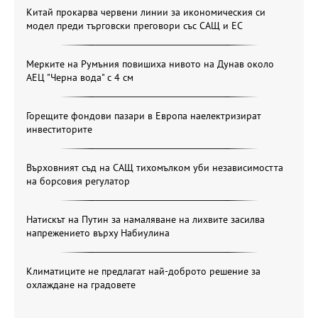
Китай прокарва червени линии за икономическия си
модел преди търговски преговори със САЩ и ЕС
Мерките на Румъния повишиха нивото на Дунав около
АЕЦ "Черна вода" с 4 см
Горещите фондови пазари в Европа наелектризират
инвеститорите
Върховният съд на САЩ тихомълком уби независимостта
на борсовия регулатор
Натискът на Путин за намаляване на лихвите засилва
напрежението върху Набиулина
Климатиците не предлагат най-доброто решение за
охлаждане на градовете