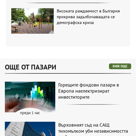
Високата раждаемост в България
прикрива задълбочаващата се
демографска криза
ОЩЕ ОТ ПАЗАРИ
ВИЖ ОЩЕ
Горещите фондови пазари в
Европа наелектризират
инвеститорите
преди 1 час
Върховният съд на САЩ
тихомълком уби независимостта