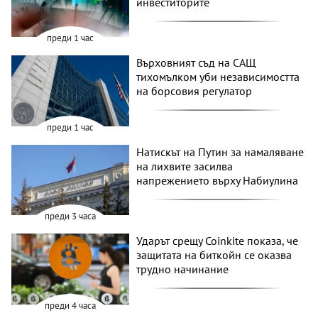
инвеститорите
преди 1 час
Върховният съд на САЩ
тихомълком уби независимостта
на борсовия регулатор
преди 1 час
Натискът на Путин за намаляване
на лихвите засилва
напрежението върху Набиулина
преди 3 часа
Ударът срещу Coinkite показа, че
защитата на биткойн се оказва
трудно начинание
преди 4 часа