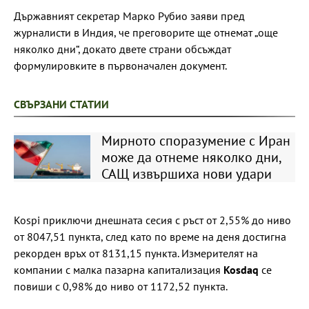
Държавният секретар Марко Рубио заяви пред
журналисти в Индия, че преговорите ще отнемат „още
няколко дни“, докато двете страни обсъждат
формулировките в първоначален документ.
СВЪРЗАНИ СТАТИИ
Мирното споразумение с Иран
може да отнеме няколко дни,
САЩ извършиха нови удари
Kospi приключи днешната сесия с ръст от 2,55% до ниво
от 8047,51 пункта, след като по време на деня достигна
рекорден връх от 8131,15 пункта. Измерителят на
компании с малка пазарна капитализация
Kosdaq
се
повиши с 0,98% до ниво от 1172,52 пункта.