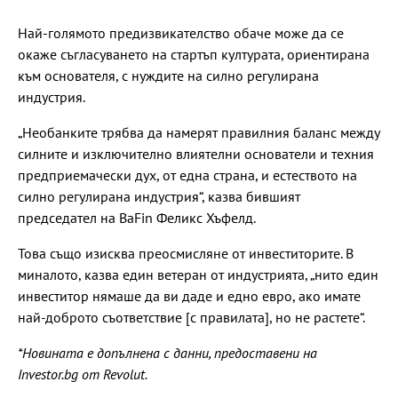
Най-голямото предизвикателство обаче може да се
окаже съгласуването на стартъп културата, ориентирана
към основателя, с нуждите на силно регулирана
индустрия.
„Необанките трябва да намерят правилния баланс между
силните и изключително влиятелни основатели и техния
предприемачески дух, от една страна, и естеството на
силно регулирана индустрия“, казва бившият
председател на BaFin Феликс Хъфелд.
Това също изисква преосмисляне от инвеститорите. В
миналото, казва един ветеран от индустрията, „нито един
инвеститор нямаше да ви даде и едно евро, ако имате
най-доброто съответствие [с правилата], но не растете“.
*Новината е допълнена с данни, предоставени на
Investor.bg от Revolut.