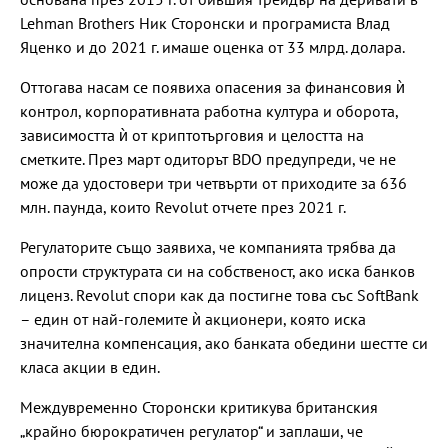
Lehman Brothers Ник Сторонски и програмиста Влад
Яценко и до 2021 г. имаше оценка от 33 млрд. долара.
Оттогава насам се появиха опасения за финансовия ѝ
контрол, корпоративната работна култура и оборота,
зависимостта ѝ от криптотърговия и целостта на
сметките. През март одиторът BDO предупреди, че не
може да удостовери три четвърти от приходите за 636
млн. паунда, които Revolut отчете през 2021 г.
Регулаторите също заявиха, че компанията трябва да
опрости структурата си на собственост, ако иска банков
лиценз. Revolut спори как да постигне това със SoftBank
– един от най-големите ѝ акционери, която иска
значителна компенсация, ако банката обедини шестте си
класа акции в един.
Междувременно Сторонски критикува британския
„крайно бюрократичен регулатор“ и заплаши, че