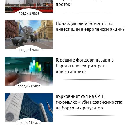
проток*
преди 2 часа
Подходящ ли е моментът за
инвестиции в европейски акции?
преди 4 часа
Горещите фондови пазари в
Европа наелектризират
инвеститорите
преди 21 часа
Върховният съд на САЩ
тихомълком уби независимостта
на борсовия регулатор
преди 21 часа