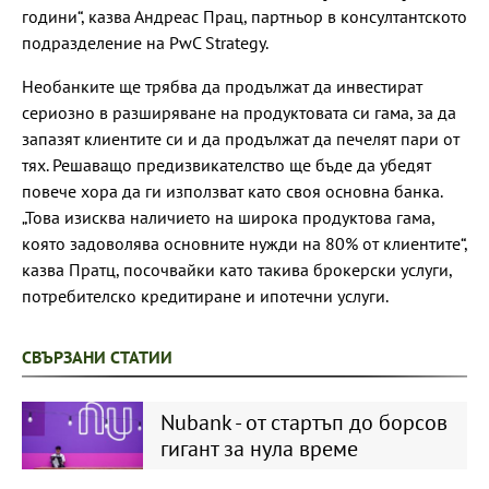
години“, казва Андреас Прац, партньор в консултантското
подразделение на PwC Strategy.
Необанките ще трябва да продължат да инвестират
сериозно в разширяване на продуктовата си гама, за да
запазят клиентите си и да продължат да печелят пари от
тях. Решаващо предизвикателство ще бъде да убедят
повече хора да ги използват като своя основна банка.
„Това изисква наличието на широка продуктова гама,
която задоволява основните нужди на 80% от клиентите“,
казва Пратц, посочвайки като такива брокерски услуги,
потребителско кредитиране и ипотечни услуги.
СВЪРЗАНИ СТАТИИ
Nubank - от стартъп до борсов
гигант за нула време