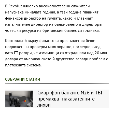
В Revolut няколко високопоставени служители
напуснаха миналата година, а тази година главният
финансов директор на групата, както и главният
изпълнителен директор на банкирането и директорът
човешки ресурси на британския бизнес си тръгнаха.
Контролът ѝ върху финансови престъпления беше
подложен на проверка многократно, последно, след
като FT разкри, че измамници са откраднали над 20 млн.
долара от американското ѝ дружество заради проблем с
платежната система.
СВЪРЗАНИ СТАТИИ
Смартфон банките N26 и TBI
премахват наказателните
лихви