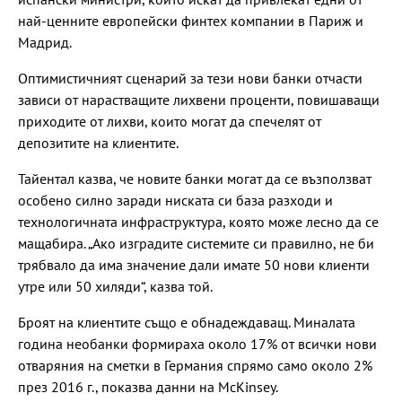
най-ценните европейски финтех компании в Париж и
Мадрид.
Оптимистичният сценарий за тези нови банки отчасти
зависи от нарастващите лихвени проценти, повишаващи
приходите от лихви, които могат да спечелят от
депозитите на клиентите.
Тайентал казва, че новите банки могат да се възползват
особено силно заради ниската си база разходи и
технологичната инфраструктура, която може лесно да се
мащабира. „Ако изградите системите си правилно, не би
трябвало да има значение дали имате 50 нови клиенти
утре или 50 хиляди“, казва той.
Броят на клиентите също е обнадеждаващ. Миналата
година необанки формираха около 17% от всички нови
отваряния на сметки в Германия спрямо само около 2%
през 2016 г., показва данни на McKinsey.