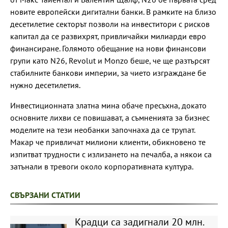
новите европейски дигитални банки. В рамките на близо
десетилетие секторът позволи на инвеститори с рисков
капитал да се развихрят, привличайки милиарди евро
финансиране. Голямото обещание на нови финансови
групи като N26, Revolut и Monzo беше, че ще разтърсят
стабилните банкови империи, за чието изграждане бе
нужно десетилетия.
Инвестиционната златна мина обаче пресъхна, докато
основните лихви се повишават, а съмненията за бизнес
моделите на тези необанки започнаха да се трупат.
Макар че привличат милиони клиенти, обикновено те
изпитват трудности с излизането на печалба, а някои са
затънали в тревоги около корпоративната култура.
СВЪРЗАНИ СТАТИИ
Крадци са задигнали 20 млн.