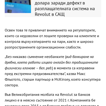
долара заради дефект в
разплащателната система на
Revolut в САЩ
Освен това те привличат вниманието на регулаторите,
които са недоволни от лошите проверки на клиентите и
контрола върху изпирането на пари, както и широко
разпространените организационни слабости.
„Без никакво съмнение необанките (
вид банкиране на
дребно, което работи изцяло онлайн без традиционните
физически клонове – бел. ред.
) в момента са изправени
пред екстремни предизвикателства“, казва Макс
Фльотото, старши партньор в McKinsey, която консултира
сектора.
Във Великобритания молбата на Revolut за банков
лиценз е в неясно състояние от 2021 г. Компанията бе
основана през 2015 г. от бившия трейдър на деривати в