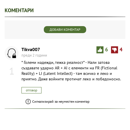
КОМЕНТАРИ
ДОБАВИ КОМЕНТАР
Tikva007
6
4
преди 2 години
* Големи надежди, тежка реалност* - Нали затова
1
създавате ударно AR + AI с елементи на FR (Fictional
Reality) + LI (Latent Intellect) - там всичко е леко и
приятно. Даже войните протичат леко и победоносно.
отговор
Сигнализирай за неуместен коментар