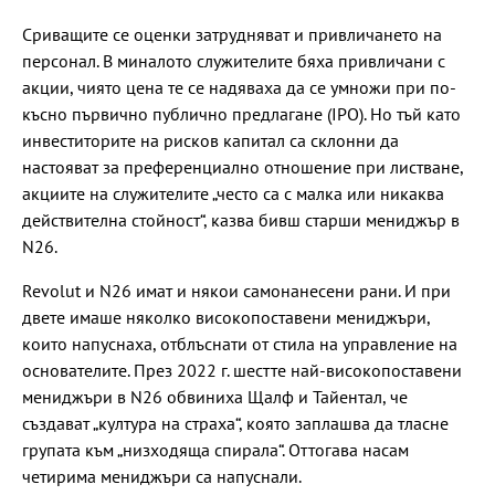
Сриващите се оценки затрудняват и привличането на
персонал. В миналото служителите бяха привличани с
акции, чиято цена те се надяваха да се умножи при по-
късно първично публично предлагане (IPO). Но тъй като
инвеститорите на рисков капитал са склонни да
настояват за преференциално отношение при листване,
акциите на служителите „често са с малка или никаква
действителна стойност“, казва бивш старши мениджър в
N26.
Revolut и N26 имат и някои самонанесени рани. И при
двете имаше няколко високопоставени мениджъри,
които напуснаха, отблъснати от стила на управление на
основателите. През 2022 г. шестте най-високопоставени
мениджъри в N26 обвиниха Щалф и Тайентал, че
създават „култура на страха“, която заплашва да тласне
групата към „низходяща спирала“. Оттогава насам
четирима мениджъри са напуснали.