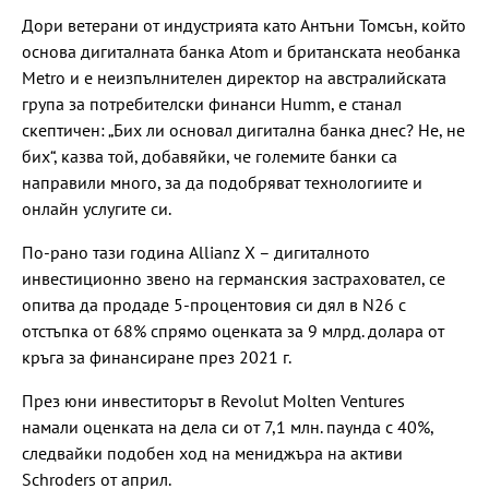
Дори ветерани от индустрията като Антъни Томсън, който
основа дигиталната банка Atom и британската необанка
Metro и е неизпълнителен директор на австралийската
група за потребителски финанси Humm, е станал
скептичен: „Бих ли основал дигитална банка днес? Не, не
бих“, казва той, добавяйки, че големите банки са
направили много, за да подобряват технологиите и
онлайн услугите си.
По-рано тази година Allianz X – дигиталното
инвестиционно звено на германския застраховател, се
опитва да продаде 5-процентовия си дял в N26 с
отстъпка от 68% спрямо оценката за 9 млрд. долара от
кръга за финансиране през 2021 г.
През юни инвеститорът в Revolut Molten Ventures
намали оценката на дела си от 7,1 млн. паунда с 40%,
следвайки подобен ход на мениджъра на активи
Schroders от април.