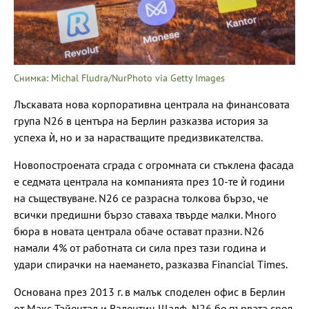
Снимка: Michal Fludra/NurPhoto via Getty Images
Лъскавата нова корпоративна централа на финансовата
група N26 в центъра на Берлин разказва история за
успеха ѝ, но и за нарастващите предизвикателства.
Новопостроената сграда с огромната си стъклена фасада
е седмата централа на компанията през 10-те ѝ години
на съществуване. N26 се разрасна толкова бързо, че
всички предишни бързо ставаха твърде малки. Много
бюра в новата централа обаче остават празни. N26
намали 4% от работната си сила през тази година и
удари спирачки на наемането, разказва Financial Times.
Основана през 2013 г. в малък споделен офис в Берлин
от Макс Тайентал и Валентин Щалф, N26 бе първата сред