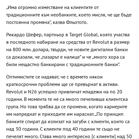
„Има огромно изместване на клиентите от
традиционните към необанките, което мисля, че ще бъде
постоянна промяна“, казва Фльотото.
Рикардо Шефер, партньор в Target Global, която участва
в последното набиране на средства от Revolut в размер
на 800 млн. долара, твърди, че новите дигитални банки
са доказали, че „пазарът е налице“ и че „много хора са
били нещастно банкирани с традиционните банки“.
Оптимистите се надяват, че с времето някои
краткосрочни проблеми ще се превърнат в активи.
Revolut и N26 успешно привличат младежи на по 20
години. В момента те не са много печеливша клиентска
група. Но това трябва да се промени, когато кариерите
им напреднат и приходите им нараснат. „По принцип
банките спират да излизат на загуби с клиенти, които са
над 30 години. С клиенти под 40 години те също не
печелят много. Става много интересно [с клиенти] над 50