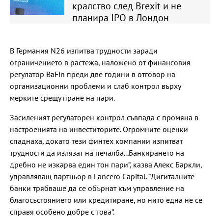
кралство след Brexit и не
планира IPO в Лондон
В Германия N26 изпитва трудности заради
ограничението в растежа, наложено от финансовия
регулатор BaFin преди две години в отговор на
организационни проблеми и слаб контрол върху
мерките срещу пране на пари.
Засиленият регулаторен контрол съвпада с промяна в
настроенията на инвеститорите. Огромните оценки
спаднаха, докато тези финтех компании изпитват
трудности да излязат на печалба. „Банкирането на
дребно не изкарва един тон пари“, казва Алекс Баркли,
управляващ партньор в Lancero Capital. “Дигиталните
банки трябваше да се обърнат към управление на
благосъстоянието или кредитиране, но нито една не се
справя особено добре с това“.