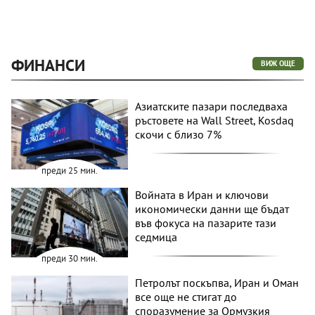
ФИНАНСИ
ВИЖ ОЩЕ
Азиатските пазари последваха
ръстовете на Wall Street, Kosdaq
скочи с близо 7%
преди 25 мин.
Войната в Иран и ключови
икономически данни ще бъдат
във фокуса на пазарите тази
седмица
преди 30 мин.
Петролът поскъпва, Иран и Оман
все още не стигат до
споразумение за Ормузкия