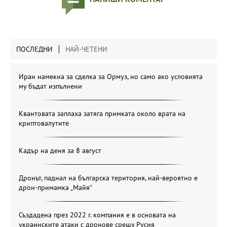
ПОСЛЕДНИ
НАЙ-ЧЕТЕНИ
Иран намекна за сделка за Ормуз, но само ако условията
му бъдат изпълнени
Квантовата заплаха затяга примката около врата на
криптовалутите
Кадър на деня за 8 август
Дронът, паднал на българска територия, най-вероятно е
дрон-примамка „Майя“
Създадена през 2022 г. компания е в основата на
украинските атаки с дронове срещу Русия