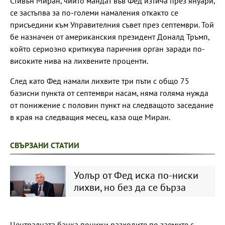
Стивън Миран, чийто мандат във Фед изтича през януари,
се застъпва за по-големи намаления откакто се
присъедини към Управителния съвет през септември. Той
бе назначен от американския президент Доналд Тръмп,
който сериозно критикува паричния орган заради по-
високите нива на лихвените проценти.
След като Фед намали лихвите три пъти с общо 75
базисни пункта от септември насам, няма голяма нужда
от понижение с половин пункт на следващото заседание
в края на следващия месец, каза още Миран.
СВЪРЗАНИ СТАТИИ
Уолър от Фед иска по-ниски
лихви, но без да се бърза
Централната банка понижи разходите по заемите с