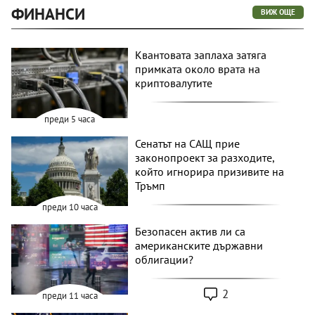
ФИНАНСИ
ВИЖ ОЩЕ
Квантовата заплаха затяга
примката около врата на
криптовалутите
преди 5 часа
Сенатът на САЩ прие
законопроект за разходите,
който игнорира призивите на
Тръмп
преди 10 часа
Безопасен актив ли са
американските държавни
облигации?
2
преди 11 часа