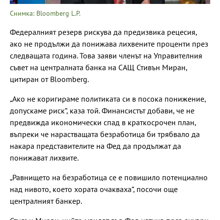
Снимка: Bloomberg L.P.
Федералният резерв рискува да предизвика рецесия,
ако не продължи да понижава лихвените проценти през
следващата година. Това заяви членът на Управителния
съвет на централната банка на САЩ Стивън Миран,
цитиран от Bloomberg.
„Ако не коригираме политиката си в посока понижение,
допускаме риск“, каза той. Финансистът добави, че не
предвижда икономически спад в краткосрочен план,
въпреки че нарастващата безработица би трябвало да
накара представителите на Фед да продължат да
понижават лихвите.
„Равнището на безработица се е повишило потенциално
над нивото, което хората очакваха“, посочи още
централният банкер.