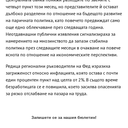
четвърт пункт този месец, но представителите ѝ остават
дълбоко разделени по отношение на бъдещото развитие
на паричната политика, като повечето предвиждат само
още едно облекчаване през следващата година.
Неотдавнашни публични изявления сигнализираха за
намерението на мнозинството да запази стабилна
политика през следващите месеци в очакване на повече
яснота по отношение на икономическите перспективи.
Редица регионални ръководители на Фед изразиха
загриженост относно инфлацията, която остава с почти
един процентен пункт над целта от 2%. В същото време
безработицата се е повишила, което засилва опасенията
за рязко отслабване на пазара на труда.