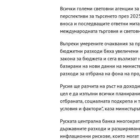
Всички големи световни агенции з
перспективи за търсенето през 2025
вноса и последващите ответни мита
международната търговия и светов
Въпреки умерените очаквания за пр
бюджетни разходи бяха увеличени 
закона за бюджета и сега възлизат 
базирани на нови данни на министе
разходи за отбрана на фона на про
Русия ще разчита на ръст на доходи
цел е да изпълни всички планирани
отбраната, социалната подкрепа и 
условия и фактори“, каза министъръ
Руската централна банка многократ
държавните разходи и разширяване
инфлационни рискове, които могат 