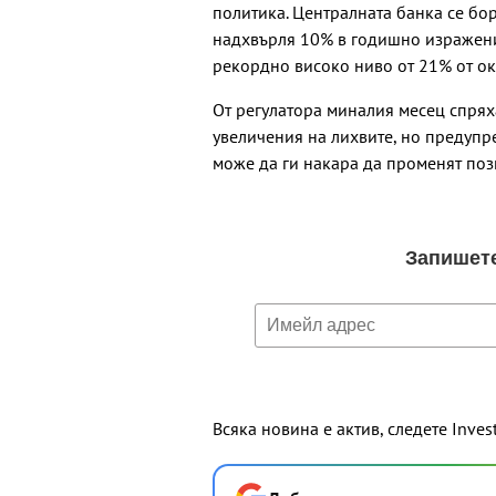
политика. Централната банка се бор
надхвърля 10% в годишно изражени
рекордно високо ниво от 21% от ок
От регулатора миналия месец спря
увеличения на лихвите, но предуп
може да ги накара да променят поз
Всяка новина е актив, следете Inves