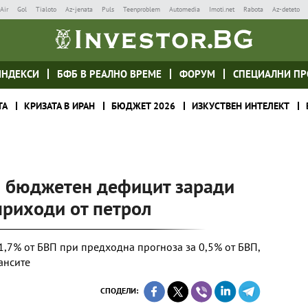
Air
Gol
Tialoto
Az-jenata
Puls
Teenproblem
Automedia
Imoti.net
Rabota
Az-deteto
ИНДЕКСИ
БФБ В РЕАЛНО ВРЕМЕ
ФОРУМ
СПЕЦИАЛНИ ПР
ТА
КРИЗАТА В ИРАН
БЮДЖЕТ 2026
ИЗКУСТВЕН ИНТЕЛЕКТ
за бюджетен дефицит заради
приходи от петрол
 1,7% от БВП при предходна прогноза за 0,5% от БВП,
ансите
СПОДЕЛИ: