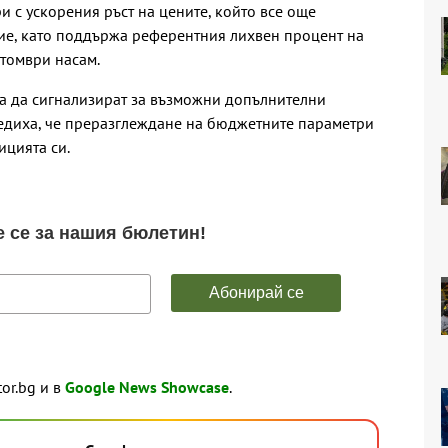
и с ускорения ръст на цените, който все още
е, като поддържа референтния лихвен процент на
томври насам.
ха да сигнализират за възможни допълнителни
редиха, че преразглеждане на бюджетните параметри
ицията си.
tor.bg и в
Google News Showcase
.