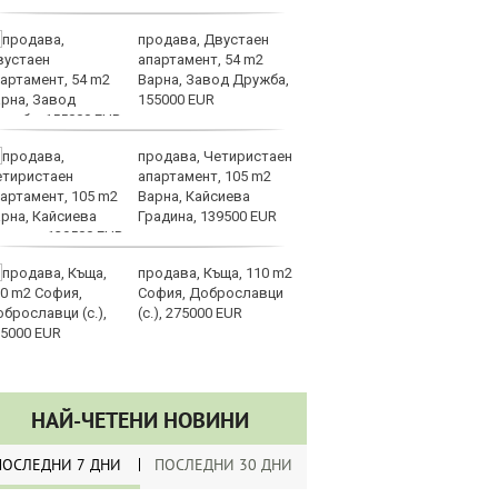
продава, Двустаен
Па
апартамент, 54 m2
„
Варна, Завод Дружба,
с
155000 EUR
продава, Четиристаен
Sp
апартамент, 105 m2
ри
Варна, Кайсиева
си
Градина, 139500 EUR
те
продава, Къща, 110 m2
Go
София, Доброславци
р
(с.), 275000 EUR
Ка
на
си
НАЙ-ЧЕТЕНИ НОВИНИ
ПОСЛЕДНИ 7 ДНИ
ПОСЛЕДНИ 30 ДНИ