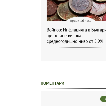
преди 16 часа
Войнов: Инфлацията в Българ
ще остане висока -
средногодишно ниво от 5,9%
КОМЕНТАРИ