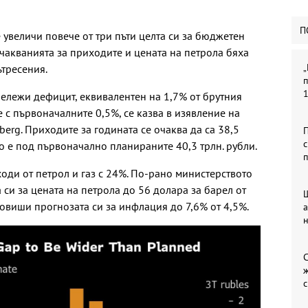
П
 увеличи повече от три пъти целта си за бюджетен
очакванията за приходите и цената на петрола бяха
„
ътресения.
п
бележи дефицит, еквивалентен на 1,7% от брутния
 с първоначалните 0,5%, се казва в изявление на
erg. Приходите за годината се очаква да са 38,5
П
с
ето е под първоначално планираните 40,3 трлн. рубли.
п
оди от петрол и газ с 24%. По-рано министерството
си за цената на петрола до 56 долара за барел от
овиши прогнозата си за инфлация до 7,6% от 4,5%.
С
с