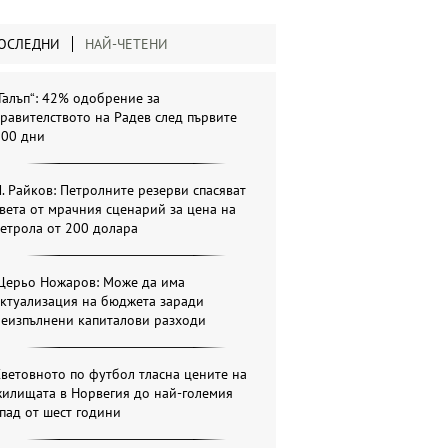
ОСЛЕДНИ
НАЙ-ЧЕТЕНИ
Галъп“: 42% одобрение за
равителството на Радев след първите
100 дни
. Райков: Петролните резерви спасяват
вета от мрачния сценарий за цена на
етрола от 200 долара
Щерьо Ножаров: Може да има
актуализация на бюджета заради
неизпълнени капиталови разходи
ветовното по футбол тласна цените на
жилищата в Норвегия до най-големия
пад от шест години