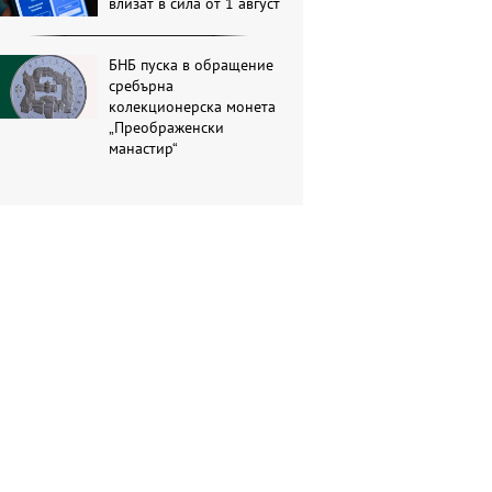
влизат в сила от 1 август
БНБ пуска в обращение
сребърна
колекционерска монета
„Преображенски
манастир“