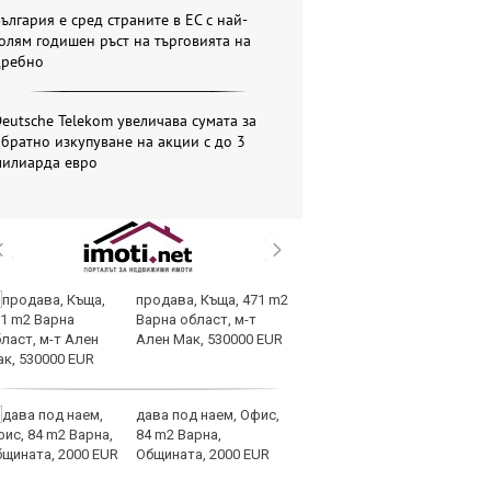
ългария е сред страните в ЕС с най-
олям годишен ръст на търговията на
дребно
eutsche Telekom увеличава сумата за
братно изкупуване на акции с до 3
милиарда евро
продава, Къща, 471 m2
Ев
Варна област, м-т
р
Ален Мак, 530000 EUR
о
по
капитала
дава под наем, Офис,
Мо
84 m2 Варна,
п
Общината, 2000 EUR
си
ки