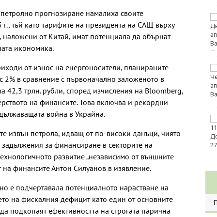
а петролно прогнозиране намалиха своите
Изплащат пенсиите от
 г., тъй като тарифите на президента на САЩ върху
утре
, наложени от Китай, имат потенциала да обърнат
ната икономика.
иходи от износ на енергоносители, планираните
Интерактивна карта
дава бърз достъп до
с 2% в сравнение с първоначално заложеното в
водните бази по
на 42,3 трлн. рубли, според изчисления на Bloomberg,
Черноморието
рството на финансите. Това включва и рекордни
дължаващата война в Украйна.
България е трета в ЕС
по годишен ръст на
те извън петрола, идващ от по-високи данъци, чиято
продажбите на дребно
 задължения за финансиране в секторите на
през юни, отчита
Евростат
технологичното развитие „независимо от външните
т на финансите Антон Силуанов в изявление.
но е подчертавала потенциалното нарастване на
то на фискалния дефицит като един от основните
да подкопаят ефективността на строгата парична