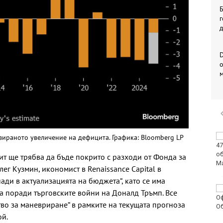
Б
г
D
о
Стотици трудови
зираното увеличение на дефицита. Графика: Bloomberg LP
инциденти у нас са
свързани с работата в
т ще трябва да бъде покрито с разходи от Фонда за
жегите
ег Кузмин, икономист в Renaissance Capital в
ади в актуализацията на бюджета“, като се има
Глобиха мъж за
а поради търговските войни на Доналд Тръмп. Все
хулигански прояви на
тво за маневриране“ в рамките на текущата прогноза
плажа във Варна
ой.