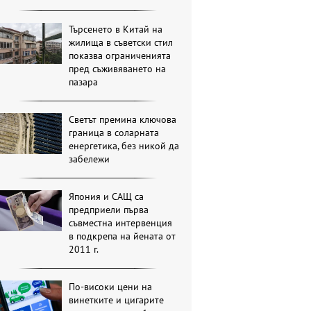
Търсенето в Китай на
жилища в съветски стил
показва ограниченията
пред съживяването на
пазара
Светът премина ключова
граница в соларната
енергетика, без никой да
забележи
Япония и САЩ са
предприели първа
съвместна интервенция
в подкрепа на йената от
2011 г.
По-високи цени на
винетките и цигарите