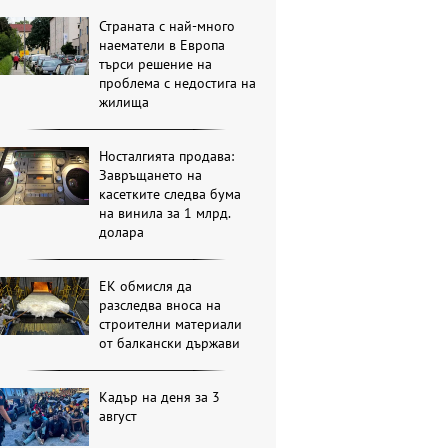
Страната с най-много
наематели в Европа
търси решение на
проблема с недостига на
жилища
Носталгията продава:
Завръщането на
касетките следва бума
на винила за 1 млрд.
долара
ЕК обмисля да
разследва вноса на
строителни материали
от балкански държави
Кадър на деня за 3
август