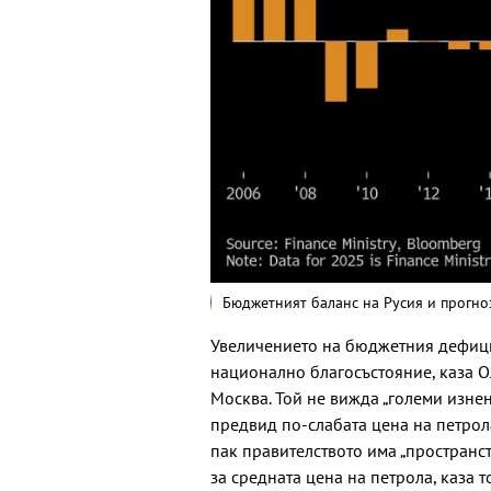
Бюджетният баланс на Русия и прогно
Увеличението на бюджетния дефици
национално благосъстояние, каза Ол
Москва. Той не вижда „големи изнен
предвид по-слабата цена на петрол
пак правителството има „пространс
за средната цена на петрола, каза т