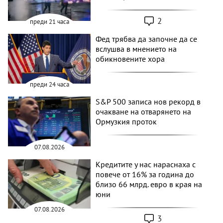
2
преди 21 часа
Фед трябва да започне да се
вслушва в мнението на
обикновените хора
преди 24 часа
S&P 500 записа нов рекорд в
очакване на отварянето на
Ормузкия проток
07.08.2026
Кредитите у нас нараснаха с
повече от 16% за година до
близо 66 млрд. евро в края на
юни
07.08.2026
3