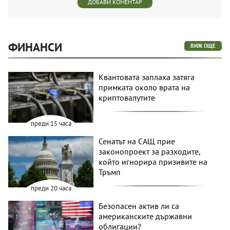
ДОБАВИ КОМЕНТАР
ФИНАНСИ
ВИЖ ОЩЕ
Квантовата заплаха затяга
примката около врата на
криптовалутите
преди 15 часа
Сенатът на САЩ прие
законопроект за разходите,
който игнорира призивите на
Тръмп
преди 20 часа
Безопасен актив ли са
американските държавни
облигации?