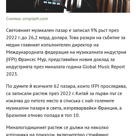
Снимка: unsplash.com
Световният музикален пазар е записал 9% ръст през
2022 г. до 26,2 млрд. долара. Това разкри на събитие за
медии главният изпълнителен директор на
Международната федерация на музикалната индустрия
(IFPI) Франсес Мур, представяйки новия доклад за
индустрията през миналата година Global Music Report
2023.
По думите ѝ всичките 62 пазара, които IFPI проследява,
са записали растеж през 2022 г. Китай за първи път се
изкачва до петото място в списъка с най-големите
музикални пазари в света, изпреварвайки Франция, а
Бразилия отново попада в топ 10.
Миналогодишният растеж се дължи на няколко
източника на приходи, включително стрийминг,