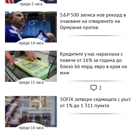
преди 5 часа
S&P 500 записа нов рекорд в
очакване на отварянето на
Ормузкия проток
преди 14 часа
Кредитите у нас нараснаха с
повече от 16% за година до
близо 66 млрд. евро в края на
юни
преди 15 часа
2
SOFIX затвори седмицата с ръст
от 1% до 1 311 пункта
преди 18 часа