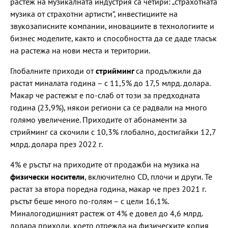
растеж на музикалната индустрия са четири: „страхотната
музика от страхотни артисти“, инвестициите на
звукозаписните компании, иновациите в технологиите и
бизнес моделите, както и способността да се даде тласък
на растежа на нови места и територии.
Глобалните приходи от
стрийминг
са продължили да
растат миналата година – с 11,5% до 17,5 млрд. долара.
Макар че растежът е по-слаб от този за предходната
година (23,9%), някои региони са се радвали на много
голямо увеличение. Приходите от абонаменти за
стрийминг са скочили с 10,3% глобално, достигайки 12,7
млрд. долара през 2022 г.
4% е ръстът на приходите от продажби на музика на
физически носители
, включително CD, плочи и други. Те
растат за втора поредна година, макар че през 2021 г.
ръстът беше много по-голям – с цели 16,1%.
Миналогодишният растеж от 4% е довел до 4,6 млрд.
долара приходи, което отрежда на физическите копия