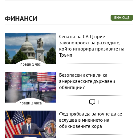
ФИНАНСИ
ВИЖ ОЩЕ
Сенатът на САЩ прие
законопроект за разходите,
който игнорира призивите на
Тръмп
преди 1 час
Безопасен актив ли са
американските държавни
облигации?
1
преди 2 часа
Фед трябва да започне да се
вслушва в мнението на
обикновените хора