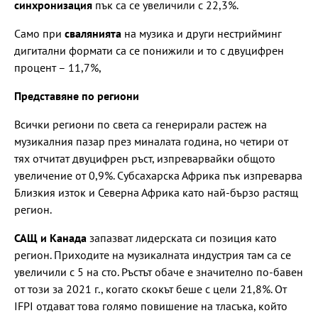
синхронизация
пък са се увеличили с 22,3%.
Само при
свалянията
на музика и други нестрийминг
дигитални формати са се понижили и то с двуцифрен
процент – 11,7%,
Представяне по региони
Всички региони по света са генерирали растеж на
музикалния пазар през миналата година, но четири от
тях отчитат двуцифрен ръст, изпреварвайки общото
увеличение от 0,9%. Субсахарска Африка пък изпреварва
Близкия изток и Северна Африка като най-бързо растящ
регион.
САЩ и Канада
запазват лидерската си позиция като
регион. Приходите на музикалната индустрия там са се
увеличили с 5 на сто. Ръстът обаче е значително по-бавен
от този за 2021 г., когато скокът беше с цели 21,8%. От
IFPI отдават това голямо повишение на тласъка, който