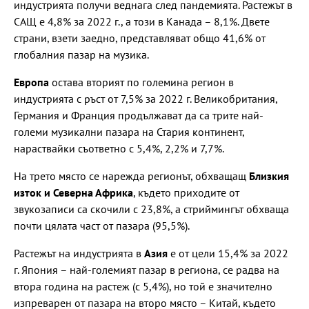
индустрията получи веднага след пандемията. Растежът в
САЩ е 4,8% за 2022 г., а този в Канада – 8,1%. Двете
страни, взети заедно, представляват общо 41,6% от
глобалния пазар на музика.
Европа
остава вторият по големина регион в
индустрията с ръст от 7,5% за 2022 г. Великобритания,
Германия и Франция продължават да са трите най-
големи музикални пазара на Стария континент,
нараствайки съответно с 5,4%, 2,2% и 7,7%.
На трето място се нарежда регионът, обхващащ
Близкия
изток и Северна Африка
, където приходите от
звукозаписи са скочили с 23,8%, а стриймингът обхваща
почти цялата част от пазара (95,5%).
Растежът на индустрията в
Азия
е от цели 15,4% за 2022
г. Япония – най-големият пазар в региона, се радва на
втора година на растеж (с 5,4%), но той е значително
изпреварен от пазара на второ място – Китай, където