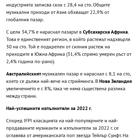
индустрията записва скок с 28,4 на сто. Общите
музикални приходи от Азия обхващат 22,9% от
глобалния пазар.
С цели 34,7% е нараснал пазарът в
Субсахарска Африка
.
Това е единственият регион, в който растежът надхвърля
30 на сто. Той е подкрепен от силния растеж на
приходите в Южна Африка (31,4% спрямо умерен ръст от
2,4% година по-рано).
Австралийският
музикален пазар е нараснал с 8,1 на сто,
което се дължи най-вече на стрийминга. В
Нова Зеландия
увеличението е с 8%, така че няма съществена разлика
между страни.
Най-успешните изпълнители за 2022 г.
Според IFPI класацията на най-популярните и най-
продаваните музиканти и изпълнители за 2022 г. се
оглавява от американската поп звезда Тейлър Суифт. На