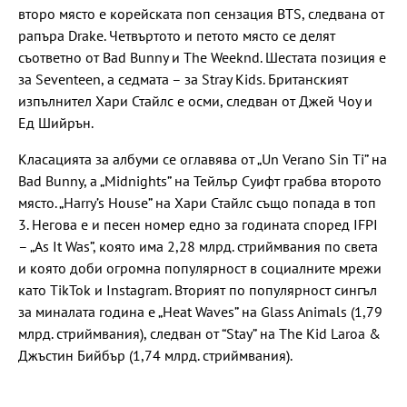
второ място е корейската поп сензация BTS, следвана от
рапъра Drake. Четвъртото и петото място се делят
съответно от Bad Bunny и The Weeknd. Шестата позиция е
за Seventeen, а седмата – за Stray Kids. Британският
изпълнител Хари Стайлс е осми, следван от Джей Чоу и
Ед Шийрън.
Класацията за албуми се оглавява от „Un Verano Sin Ti” на
Bad Bunny, а „Midnights” на Тейлър Суифт грабва второто
място. „Harry’s House” на Хари Стайлс също попада в топ
3. Негова е и песен номер едно за годината според IFPI
– „As It Was”, която има 2,28 млрд. стриймвания по света
и която доби огромна популярност в социалните мрежи
като TikTok и Instagram. Вторият по популярност сингъл
за миналата година е „Heat Waves” на Glass Animals (1,79
млрд. стриймвания), следван от “Stay” на The Kid Laroa &
Джъстин Бийбър (1,74 млрд. стриймвания).