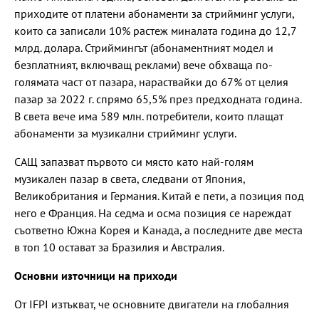
приходите от платени абонаменти за стрийминг услуги,
които са записали 10% растеж миналата година до 12,7
млрд. долара. Стриймингът (абонаментният модел и
безплатният, включващ реклами) вече обхваща по-
голямата част от пазара, нараствайки до 67% от целия
пазар за 2022 г. спрямо 65,5% през предходната година.
В света вече има 589 млн. потребители, които плащат
абонаменти за музикални стрийминг услуги.
САЩ запазват първото си място като най-голям
музикален пазар в света, следвани от Япония,
Великобритания и Германия. Китай е пети, а позиция под
него е Франция. На седма и осма позиция се нареждат
съответно Южна Корея и Канада, а последните две места
в топ 10 остават за Бразилия и Австралия.
Основни източници на приходи
От IFPI изтъкват, че основните двигатели на глобалния