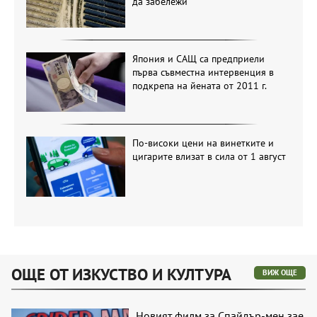
да забележи
Япония и САЩ са предприели
първа съвместна интервенция в
подкрепа на йената от 2011 г.
По-високи цени на винетките и
цигарите влизат в сила от 1 август
ОЩЕ ОТ ИЗКУСТВО И КУЛТУРА
ВИЖ ОЩЕ
Новият филм за Спайдър-мен зае