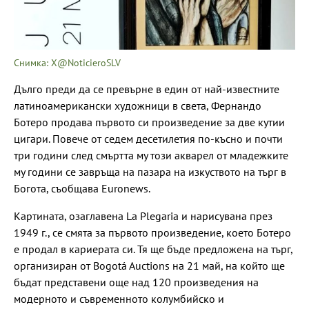
Снимка: X@NoticieroSLV
Дълго преди да се превърне в един от най-известните
латиноамерикански художници в света, Фернандо
Ботеро продава първото си произведение за две кутии
цигари. Повече от седем десетилетия по-късно и почти
три години след смъртта му този акварел от младежките
му години се завръща на пазара на изкуството на търг в
Богота, съобщава Euronews.
Картината, озаглавена La Plegaria и нарисувана през
1949 г., се смята за първото произведение, което Ботеро
е продал в кариерата си. Тя ще бъде предложена на търг,
организиран от Bogotá Auctions на 21 май, на който ще
бъдат представени още над 120 произведения на
модерното и съвременното колумбийско и