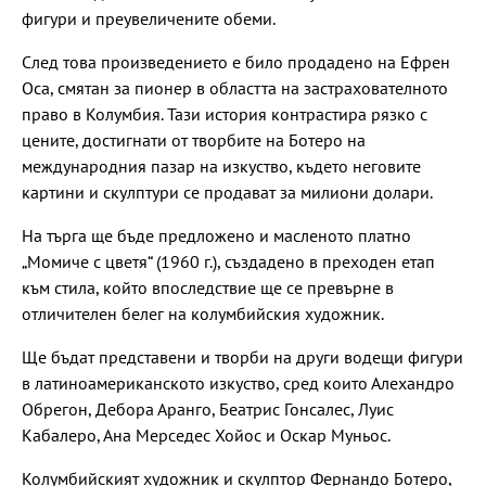
фигури и преувеличените обеми.
След това произведението е било продадено на Ефрен
Оса, смятан за пионер в областта на застрахователното
право в Колумбия. Тази история контрастира рязко с
цените, достигнати от творбите на Ботеро на
международния пазар на изкуство, където неговите
картини и скулптури се продават за милиони долари.
На търга ще бъде предложено и масленото платно
„Момиче с цветя“ (1960 г.), създадено в преходен етап
към стила, който впоследствие ще се превърне в
отличителен белег на колумбийския художник.
Ще бъдат представени и творби на други водещи фигури
в латиноамериканското изкуство, сред които Алехандро
Обрегон, Дебора Аранго, Беатрис Гонсалес, Луис
Кабалеро, Ана Мерседес Хойос и Оскар Муньос.
Колумбийският художник и скулптор Фернандо Ботеро,