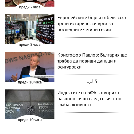
преди 7 часа
Европейските борси отбелязаха
трети исторически връх за
последните четири сесии
преди 8 часа
Кристофор Павлов: България ще
трябва да повиши данъци и
осигуровки
5
преди 10 часа
Индексите на БФБ затвориха
разнопосочно след сесия с по-
слаба активност
преди 10 часа