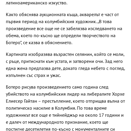
латиноамериканско изкуство.
Както обяснява аукционната къща, акварелът е част от
първия период на колумбийския художник. „В това
произведение все още не се забелязва изследването на
обема, което по-късно ще определи творчеството на
Ботеро“, се казва в обяснението.
Картината изобразява възрастен селянин, който се моли,
с ръце, притиснати към устата, и затворени очи. Зад него
една жена предпазва дете, докато гледа небето с поглед,
изпълнен със страх и ужас.
Ботеро рисува произведението само година след
убийството на колумбийския лидер на либералите Хорхе
Елиесер Гайтан – престъпление, което отприщва вълна от
политическо насилие в Колумбия. По това време
художникът все още е тийнейджър на около 17 години и
е далеч от международното признание, което ще
постигне десетилетия по-късно с монументалните си