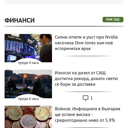
ФИНАНСИ
ВИЖ ОЩЕ
Силни отчети и ръст при Nvidia
насочиха Dow Jones към нов
исторически връх
преди 4 часа
Износът на дизел от САЩ
достигна рекорд, докато светът
се бори за доставки
1
преди 6 часа
Войнов: Инфлацията в България
ще остане висока -
средногодишно ниво от 5,9%