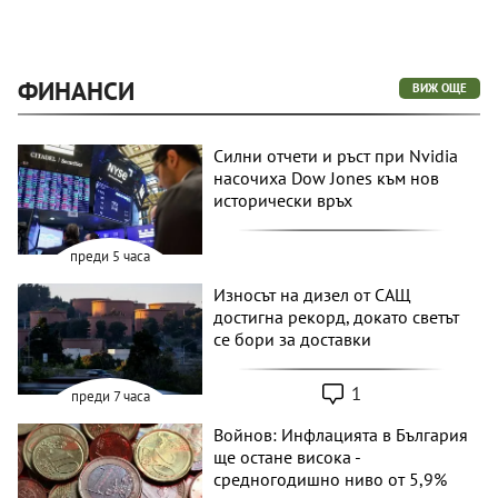
ФИНАНСИ
ВИЖ ОЩЕ
Силни отчети и ръст при Nvidia
насочиха Dow Jones към нов
исторически връх
преди 5 часа
Износът на дизел от САЩ
достигна рекорд, докато светът
се бори за доставки
1
преди 7 часа
Войнов: Инфлацията в България
ще остане висока -
средногодишно ниво от 5,9%