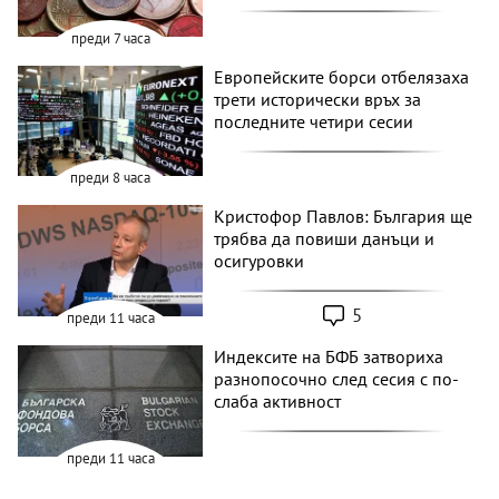
преди 7 часа
Европейските борси отбелязаха
трети исторически връх за
последните четири сесии
преди 8 часа
Кристофор Павлов: България ще
трябва да повиши данъци и
осигуровки
5
преди 11 часа
Индексите на БФБ затвориха
разнопосочно след сесия с по-
слаба активност
преди 11 часа