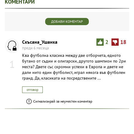
КОМЕНТАРИ
ДОБАВИ КОМЕНТАР
Скъсана_Ушанка
2
18
преди 6 месеца
Ква футболна класика между две отборчета, едното
1
бутано от съдии и олигарски, другото шампион по 2ри
места? Двете със скромни успехи в Европа и двете не
дали нито един футболист, играл някога във футболен
гранд. Да, класиката на посредствените ...
отговор
Сигнализирай за неуместен коментар