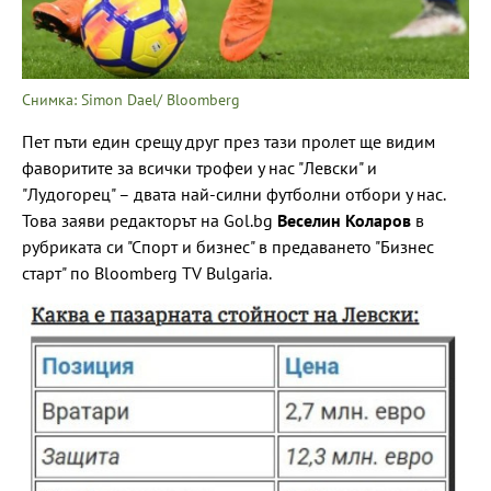
Снимка: Simon Dael/ Bloomberg
Пет пъти един срещу друг през тази пролет ще видим
фаворитите за всички трофеи у нас "Левски" и
"Лудогорец" – двата най-силни футболни отбори у нас.
Това заяви редакторът на Gol.bg
Веселин Коларов
в
рубриката си "Спорт и бизнес" в предаването "Бизнес
старт" по Bloomberg TV Bulgaria.