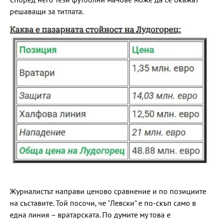
решаващи за титлата.
Журналистът направи ценово сравнение и по позициите
на съставите. Той посочи, че "Левски" е по-скъп само в
една линия – вратарската. По думите му това е