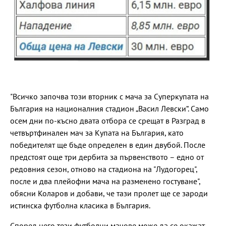
"Всичко започва този вторник с мача за Суперкупата на
България на националния стадион „Васил Левски“. Само
осем дни по-късно двата отбора се срещат в Разград в
четвъртфинален мач за Купата на България, като
победителят ще бъде определен в един двубой. После
предстоят още три дербита за първенството – едно от
редовния сезон, отново на стадиона на "Лудогорец",
после и два плейофни мача на разменено гостуване",
обясни Коларов и добави, че тази пролет ще се зароди
истинска футболна класика в България.
Според него тези футболни мачове може да се окажат