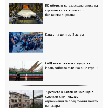
ЕК обмисля да разследва вноса на
строителни материали от
балкански държави
Кадър на деня за 3 август
САЩ нанесоха нови удари на
Иран, войната въвлича още страни
Търсенето в Китай на жилища в
съветски стил показва
ограниченията пред съживяването
на пазара