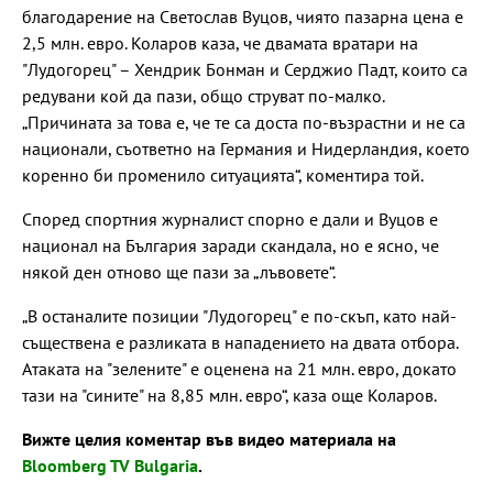
благодарение на Светослав Вуцов, чиято пазарна цена е
2,5 млн. евро. Коларов каза, че двамата вратари на
"Лудогорец" – Хендрик Бонман и Серджио Падт, които са
редувани кой да пази, общо струват по-малко.
„Причината за това е, че те са доста по-възрастни и не са
национали, съответно на Германия и Нидерландия, което
коренно би променило ситуацията“, коментира той.
Според спортния журналист спорно е дали и Вуцов е
национал на България заради скандала, но е ясно, че
някой ден отново ще пази за „лъвовете“.
„В останалите позиции "Лудогорец" е по-скъп, като най-
съществена е разликата в нападението на двата отбора.
Атаката на "зелените" е оценена на 21 млн. евро, докато
тази на "сините" на 8,85 млн. евро“, каза още Коларов.
Вижте целия коментар във видео материала на
Bloomberg TV Bulgaria
.