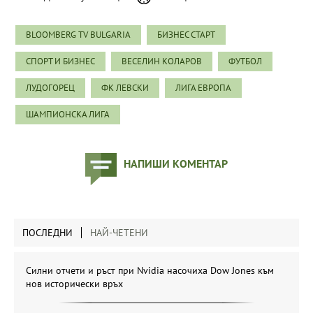
BLOOMBERG TV BULGARIA
БИЗНЕС СТАРТ
СПОРТ И БИЗНЕС
ВЕСЕЛИН КОЛАРОВ
ФУТБОЛ
ЛУДОГОРЕЦ
ФК ЛЕВСКИ
ЛИГА ЕВРОПА
ШАМПИОНСКА ЛИГА
НАПИШИ КОМЕНТАР
ПОСЛЕДНИ
НАЙ-ЧЕТЕНИ
Силни отчети и ръст при Nvidia насочиха Dow Jones към
нов исторически връх