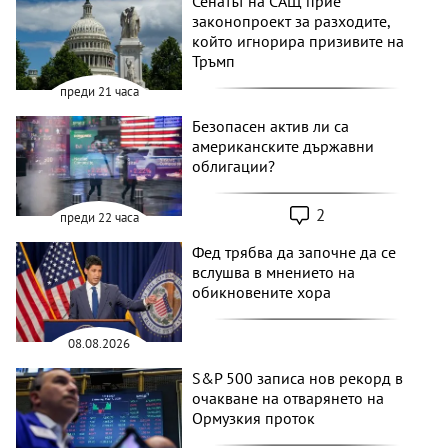
Сенатът на САЩ прие
законопроект за разходите,
който игнорира призивите на
Тръмп
преди 21 часа
Безопасен актив ли са
американските държавни
облигации?
2
преди 22 часа
Фед трябва да започне да се
вслушва в мнението на
обикновените хора
08.08.2026
S&P 500 записа нов рекорд в
очакване на отварянето на
Ормузкия проток