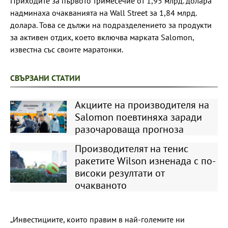
Приходите за първото тримесечие от 1,95 млрд. долара
надминаха очакванията на Wall Street за 1,84 млрд.
долара. Това се дължи на подразделението за продукти
за активен отдих, което включва марката Salomon,
известна със своите маратонки.
СВЪРЗАНИ СТАТИИ
Акциите на производителя на
Salomon поевтиняха заради
разочароваща прогноза
Производителят на тенис
ракетите Wilson изненада с по-
високи резултати от
очакваното
„Инвестициите, които правим в най-големите ни