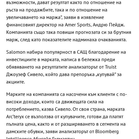
възможности, дават резултат както по отношение на
ръста на продажбите, така и по отношение на
увеличаването на маржа“, заяви в изявление
финансовият директор на Amer Sports, Андрю Пейдж.
Компанията също така повиши прогнозата си за брутния
марж, след като показателите надминаха очакванията.
Salomon набира популярност в САЩ благодарение на
инвестициите в марката, написа в бележка преди
обявяването на резултатите анализаторът от Truist
Джоузеф Сивело, който дава препоръка „купувай“ за
акциите.
Марките на компанията са насочени към клиенти с по-
високи доходи, които са движещата сила на
потреблението, казва Сивело. От своя страна, марката
Arc’teryx се възползва от купувачите, готови да платят
пълната цена, както и от разширяването в сегмента на
дамските обувки, заяви анализаторът от Bloomberg
Intelligence Абигейл Гилмартин.