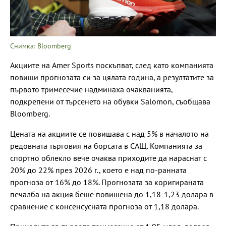
Снимка: Bloomberg
Акциите на Amer Sports поскъпват, след като компанията
повиши прогнозата си за цялата година, а резултатите за
първото тримесечие надминаха очакванията,
подкрепени от търсенето на обувки Salomon, съобщава
Bloomberg.
Цената на акциите се повишава с над 5% в началото на
редовната търговия на борсата в САЩ. Компанията за
спортно облекло вече очаква приходите да нараснат с
20% до 22% през 2026 г., което е над по-ранната
прогноза от 16% до 18%. Прогнозата за коригираната
печалба на акция беше повишена до 1,18-1,23 долара в
сравнение с консенсусната прогноза от 1,18 долара.