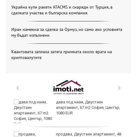
Украйна купи ракети ATACMS и снаряди от Турция, в
сделката участва и българска компания
Иран намекна за сделка за Ормуз, но само ако условията
му бъдат изпълнени
Квантовата заплаха затяга примката около врата на
криптовалутите
,
дава под наем, Двустаен
апартамент, 67 m2 София, Център,
1080 EUR
продава, Двустаен апартамент, 48