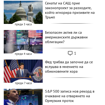
Сенатът на САЩ прие
законопроект за разходите,
който игнорира призивите на
Тръмп
преди 3 часа
Безопасен актив ли са
американските държавни
облигации?
1
преди 4 часа
Фед трябва да започне да се
вслушва в мнението на
обикновените хора
преди 7 часа
S&P 500 записа нов рекорд в
очакване на отварянето на
Ормузкия проток