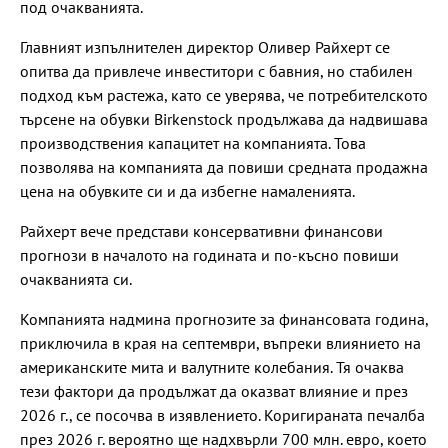
под очакванията.
Главният изпълнителен директор Оливер Райхерт се
опитва да привлече инвеститори с бавния, но стабилен
подход към растежа, като се уверява, че потребителското
търсене на обувки Birkenstock продължава да надвишава
производствения капацитет на компанията. Това
позволява на компанията да повиши средната продажна
цена на обувките си и да избегне намаленията.
Райхерт вече представи консервативни финансови
прогнози в началото на годината и по-късно повиши
очакванията си.
Компанията надмина прогнозите за финансовата година,
приключила в края на септември, въпреки влиянието на
американските мита и валутните колебания. Тя очаква
тези фактори да продължат да оказват влияние и през
2026 г., се посочва в изявлението. Коригираната печалба
през 2026 г. вероятно ще надхвърли 700 млн. евро, което