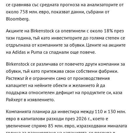
се сравнява със средната прогноза на анализаторите от
около 758 млн. евро, показват данни, събрани от
Bloomberg.
Акциите на Birkenstock са опевтинели с около 18% през
тази година, тъй като инвеститорите до голяма степен се
отдръпнаха от компаниите за обувки. Цените на акциите
на Adidas и Puma са спаднали още повече.
Birkenstock се различава от повечето други компании за
обувки, тъй като притежава свои собствени фабрики.
Растежът ѝ е ограничен само от производствения
капацитет на нейните обекти и желанието ѝ да
поддържа относителен дефицит на продуктите си, каза
Райхерт в изявлението.
Компанията планира да инвестира между 110 и 130 млн.
евро в капиталови разходи през 2026 г., което е
увеличение спрямо 85 млн. евро, изразходвани миналата
година за разширяване на капацитета, се посочва в