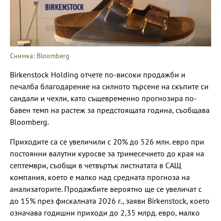
Снимка: Bloomberg
Birkenstock Holding отчете по-високи продажби и
печалба благодарение на силното търсене на скъпите си
сандали и чехли, като същевременно прогнозира по-
бавен темп на растеж за предстоящата година, съобщава
Bloomberg.
Приходите са се увеличили с 20% до 526 млн. евро при
постоянни валутни куросве за тримесечието до края на
септември, съобщи в четвъртък листнатата в САЩ
компания, което е малко над средната прогноза на
анализаторите. Продажбите вероятно ще се увеличат с
до 15% през фискалната 2026 г., заяви Birkenstock, което
означава годишни приходи до 2,35 млрд. евро, малко