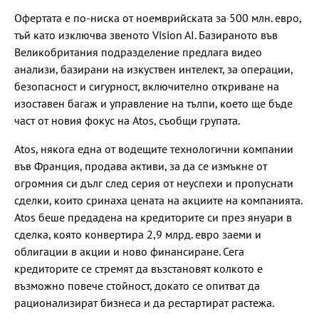
Офертата е по-ниска от ноемврийската за 500 млн. евро,
тъй като изключва звеното Vision AI. Базираното във
Великобритания подразделение предлага видео
анализи, базирани на изкуствен интелект, за операции,
безопасност и сигурност, включително откриване на
изоставен багаж и управление на тълпи, което ще бъде
част от новия фокус на Atos, съобщи групата.
Atos, някога една от водещите технологични компании
във Франция, продава активи, за да се измъкне от
огромния си дълг след серия от неуспехи и пропуснати
сделки, които сринаха цената на акциите на компанията.
Atos беше предадена на кредиторите си през януари в
сделка, която конвертира 2,9 млрд. евро заеми и
облигации в акции и ново финансиране. Сега
кредиторите се стремят да възстановят колкото е
възможно повече стойност, докато се опитват да
рационализират бизнеса и да рестартират растежа.