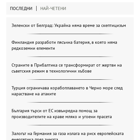
ПОСЛЕДНИ
НАЙ-ЧЕТЕНИ
Зеленски от Белград: Украйна няма време за скептицизъм
Финландия разработи пясъчна батерия, в която няма
редкоземни елементи
Страните в Прибалтика се трансформират от жертви на
съветския режим в технологични хъбове
Турция ограничава корабоплаването в Черно море след
нарастване на атаките
България търси от ЕС извънредна помощ за
производителите на краве мляко и угоени прасета
Залогът на Германия за газа излага на риск европейската
енергетика през зимата