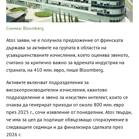
Снимка: Bloomberg
Atos заяви, че е получила предложение от френската
държава за активите на групата в областта на
усъвършенстваните изчисления, което оценява звеното,
считано за критично важно за ядрената индустрия на
страната, на 410 млн. евро, пише Bloomberg.
Активите включват подразделения за
високопроизводителни изчисления, квантово
подразделение и звено за изкуствен интелект, които се
очаква да генерират приходи от около 800 млн. евро
през 2025 г., сочи изявление от понеделник. Atos твърди,
че има за цел да подпише обвързващо споразумение в
следващите седмици и да финализира сделката през
2026 г.