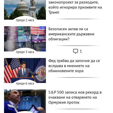
законопроект за разходите,
който игнорира призивите на
Тръмп
преди 2 часа
Безопасен актив ли са
американските държавни
облигации?
1
преди 3 часа
Фед трябва да започне да се
вслушва в мнението на
обикновените хора
преди 6 часа
S&P 500 записа нов рекорд в
очакване на отварянето на
Ормузкия проток