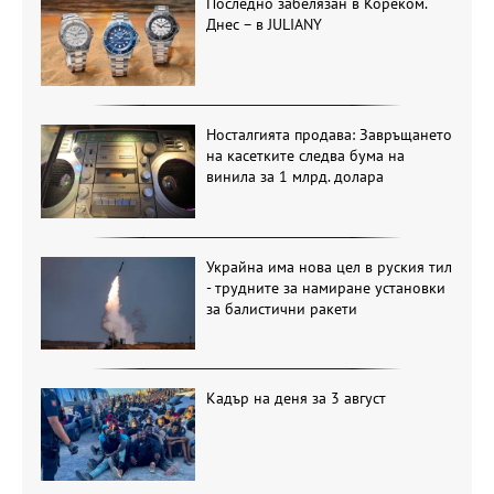
Последно забелязан в Кореком.
Днес – в JULIANY
Носталгията продава: Завръщането
на касетките следва бума на
винила за 1 млрд. долара
Украйна има нова цел в руския тил
- трудните за намиране установки
за балистични ракети
Кадър на деня за 3 август