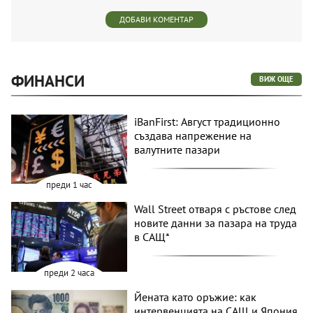
ДОБАВИ КОМЕНТАР
ФИНАНСИ
ВИЖ ОЩЕ
iBanFirst: Август традиционно
създава напрежение на
валутните пазари
преди 1 час
Wall Street отваря с ръстове след
новите данни за пазара на труда
в САЩ*
преди 2 часа
Йената като оръжие: как
интервенцията на САЩ и Япония