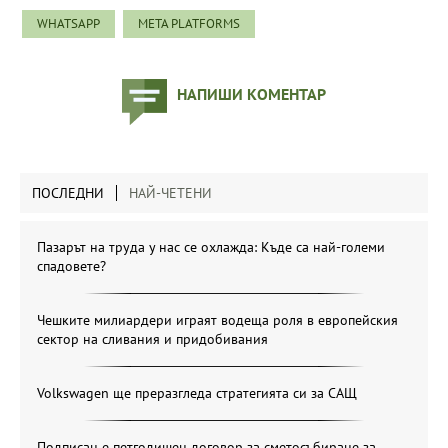
WHATSAPP
META PLATFORMS
НАПИШИ КОМЕНТАР
ПОСЛЕДНИ
НАЙ-ЧЕТЕНИ
Пазарът на труда у нас се охлажда: Къде са най-големи
спадовете?
Чешките милиардери играят водеща роля в европейския
сектор на сливания и придобивания
Volkswagen ще преразгледа стратегията си за САЩ
Подписан е петгодишен договор за сметосъбиране за