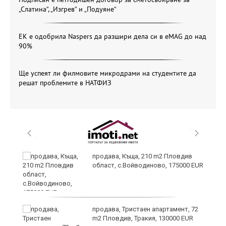
„Слатина“, „Изгрев“ и „Подуяне“
ЕК е одобрила Naspers да разшири дела си в eMAG до над
90%
Ще успеят ли филмовите микродрами на студентите да
решат проблемите в НАТФИЗ
продава, Къща, 210 m2 Пловдив
област, с.Войводиново, 175000 EUR
продава, Тристаен апартамент, 72
m2 Пловдив, Тракия, 130000 EUR