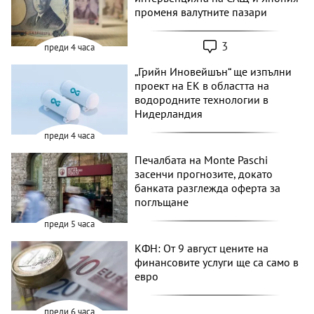
променя валутните пазари
3
преди 4 часа
„Грийн Иновейшън“ ще изпълни
проект на ЕК в областта на
водородните технологии в
Нидерландия
преди 4 часа
Печалбата на Monte Paschi
засенчи прогнозите, докато
банката разглежда оферта за
поглъщане
преди 5 часа
КФН: От 9 август цените на
финансовите услуги ще са само в
евро
преди 6 часа