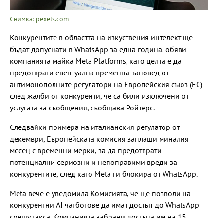
Снимка: pexels.com
Конкурентите в областта на изкуствения интелект ще
бъдат допуснати в WhatsApp за една година, обяви
компанията майка Meta Platforms, като целта е да
предотврати евентуална временна заповед от
антимонополните регулатори на Европейския съюз (ЕС)
след жалби от конкуренти, че са били изключени от
услугата за съобщения, съобщава Ройтерс.
Следвайки примера на италианския регулатор от
декември, Европейската комисия заплаши миналия
месец с временни мерки, за да предотврати
потенциални сериозни и непоправими вреди за
конкурентите, след като Meta ги блокира от WhatsApp.
Meta вече е уведомила Комисията, че ще позволи на
конкурентни AI чатботове да имат достъп до WhatsApp
срещу такса. Компанията забрани достъпа им на 15