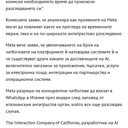
комисия необходимото време да приключи
разследването си.“
Комисията заяви, че анализира как промените на Meta
могат да повлияят както на прегледа на временните
мерки, така и на по-широкото антитръстово разследване.
Meta вече заяви, че увеличаването на броя на
чатботовете на платформите ѝ натоварва системите ѝ и
че съществуват други канали за доставчиците на AI,
включително магазини за приложения, търсачки, услуги
за електронна поща, интеграции на партньорства и
операционни системи.
Meta разреши на конкурентни чатботове да влязат в
WhatsApp в Италия през януари след заповед от
италианския антитръстов орган, който все още разследва
случая.
The Interaction Company of California, разработчик на AI