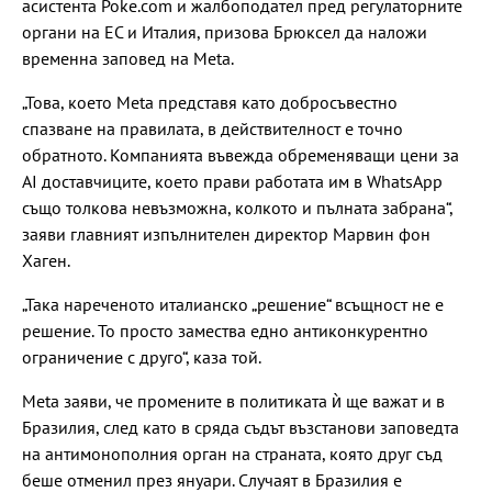
асистента Poke.com и жалбоподател пред регулаторните
органи на ЕС и Италия, призова Брюксел да наложи
временна заповед на Meta.
„Това, което Meta представя като добросъвестно
спазване на правилата, в действителност е точно
обратното. Компанията въвежда обременяващи цени за
AI доставчиците, което прави работата им в WhatsApp
също толкова невъзможна, колкото и пълната забрана“,
заяви главният изпълнителен директор Марвин фон
Хаген.
„Така нареченото италианско „решение“ всъщност не е
решение. То просто замества едно антиконкурентно
ограничение с друго“, каза той.
Meta заяви, че промените в политиката ѝ ще важат и в
Бразилия, след като в сряда съдът възстанови заповедта
на антимонополния орган на страната, която друг съд
беше отменил през януари. Случаят в Бразилия е