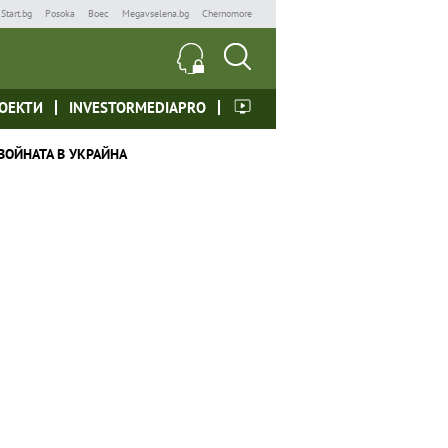
Start.bg
Posoka
Boec
Megavselena.bg
Chernomore
ОЕКТИ
INVESTORMEDIAPRO
ВОЙНАТА В УКРАЙНА