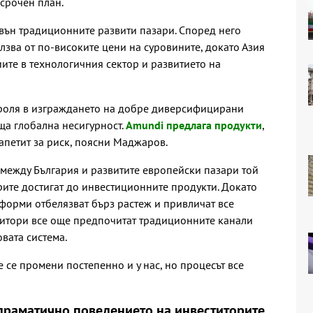
осрочен план.
ън традиционните развити пазари. Според него
лзва от по-високите цени на суровините, докато Азия
ите в технологичния сектор и развитието на
 роля в изграждането на добре диверсифицирани
ща глобална несигурност.
Amundi предлага продукти
,
апетит за риск, поясни Маджаров.
 между България и развитите европейски пазари той
рите достигат до инвестиционните продукти. Докато
форми отбелязват бърз растеж и привличат все
титори все още предпочитат традиционните канали
вата система.
се промени постепенно и у нас, но процесът все
драматично поведението на инвеститорите