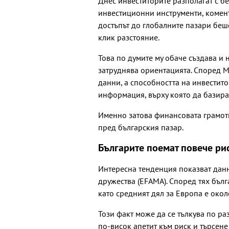
Днес инвеститорите разполагат с 
инвестиционни инструменти, комен
достъпът до глобалните пазари беш
клик разстояние.
Това по думите му обаче създава и
затруднява ориентацията. Според М
данни, а способността на инвестит
информация, върху която да базира
Именно затова финансовата грамотн
пред българския пазар.
Българите поемат повече ри
Интересна тенденция показват дан
дружества (EFAMA). Според тях бълг
като средният дял за Европа е окол
Този факт може да се тълкува по ра
по-висок апетит към риск и търсене