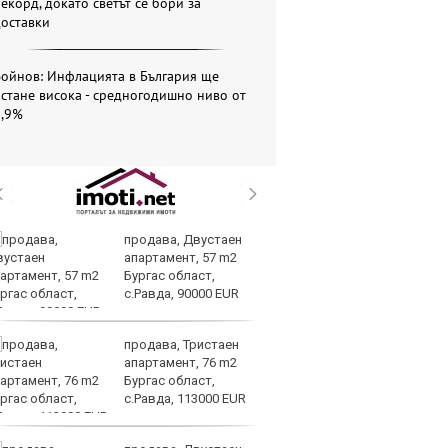
екорд, докато светът се бори за
доставки
Войнов: Инфлацията в България ще
стане висока - средногодишно ниво от
5,9%
продава, Двустаен
Це
апартамент, 57 m2
по
Бургас област,
сд
с.Равда, 90000 EUR
п
продава, Тристаен
Ир
апартамент, 76 m2
по
Бургас област,
сп
с.Равда, 113000 EUR
т
Ормузкия проток