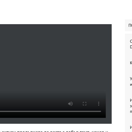
П
С
D
К
У
и
И
И
 активи продължава да расте с добър темп, макар и