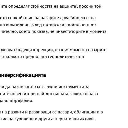
те определят стойността на акциите“, посочи той.
ото спокойствие на пазарите дава "индексът на
ата волатилност. След по-високи стойности през
чително, което показва, че инвеститорите в момента
ключват бъдещи корекции, но към момента пазарите
 отколкото предполага геополитическата
 диверсификацията
и да разполагат със сложни инструменти за
ните инвеститори най-достъпната защита остава
рано портфолио.
 на развити и развиващи се пазари, облигации и в
тие на суровини и други алтернативни активи.