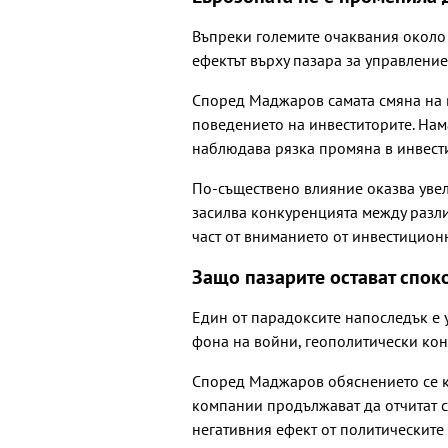
Въпреки големите очаквания около
ефектът върху пазара за управление
Според Маджаров самата смяна на в
поведението на инвеститорите. Нам
наблюдава рязка промяна в инвест
По-съществено влияние оказва увел
засилва конкуренцията между разл
част от вниманието от инвестицион
Защо пазарите остават спок
Един от парадоксите напоследък е 
фона на войни, геополитически кон
Според Маджаров обяснението се к
компании продължават да отчитат с
негативния ефект от политическите