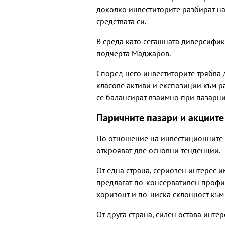
доколко инвеститорите разбират на
средствата си.
В среда като сегашната диверсифик
подчерта Маджаров.
Според него инвеститорите трябва 
класове активи и експозиции към р
се балансират взаимно при пазарни
Паричните пазари и акциите
По отношение на инвестиционните 
открояват две основни тенденции.
От една страна, сериозен интерес 
предлагат по-консервативен профил
хоризонт и по-ниска склонност към
От друга страна, силен остава инте