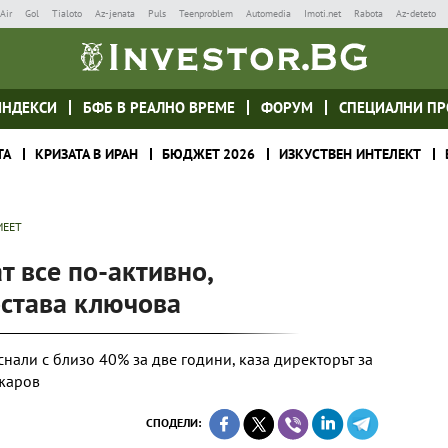
Air
Gol
Tialoto
Az-jenata
Puls
Teenproblem
Automedia
Imoti.net
Rabota
Az-deteto
ИНДЕКСИ
БФБ В РЕАЛНО ВРЕМЕ
ФОРУМ
СПЕЦИАЛНИ ПР
ТА
КРИЗАТА В ИРАН
БЮДЖЕТ 2026
ИЗКУСТВЕН ИНТЕЛЕКТ
MEET
т все по-активно,
става ключова
снали с близо 40% за две години, каза директорът за
жаров
СПОДЕЛИ: