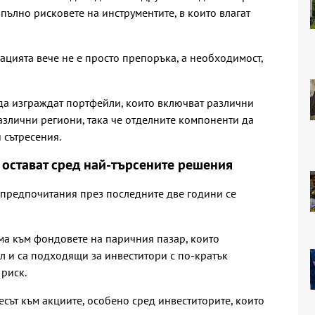
пълно рисковете на инструментите, в които влагат
ацията вече не е просто препоръка, а необходимост,
да изграждат портфейли, които включват различни
азлични региони, така че отделните компоненти да
 сътресения.
 остават сред най-търсените решения
предпочитания през последните две години се
има към фондовете на паричния пазар, които
 и са подходящи за инвеститори с по-кратък
 риск.
ресът към акциите, особено сред инвеститорите, които