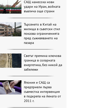
САЩ нанесоха нови
удари на Иран, войната
въвлича още страни
Търсенето в Китай на
жилища в съветски стил
показва ограниченията
пред съживяването на
пазара
Светът премина ключова
граница в соларната
енергетика, без никой да
забележи
Япония и САЩ са
предприели първа
съвместна интервенция
в подкрепа на йената от
2011 г.