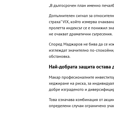
„В дългосрочен план именно печалби
Допълнителен сигнал за относителн
страха" VIX, който измерва очакван
пролетта индексът се е понижил зна
не очакват драматични сътресения.
Според Маджаров не бива да се из
изглеждат значително по-спокойни,
обстановка.
Най-добрата защита остава
Макар професионалните инвеститор
хеджиране на риска, за индивидуал
добре изграденото и диверсифици
Това означава комбинация от акции
определени случаи ограничено учас