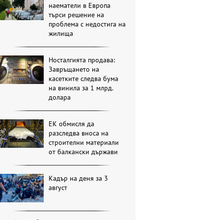
наематели в Европа
търси решение на
проблема с недостига на
жилища
Носталгията продава:
Завръщането на
касетките следва бума
на винила за 1 млрд.
долара
ЕК обмисля да
разследва вноса на
строителни материали
от балкански държави
Кадър на деня за 3
август