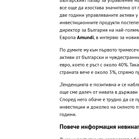
все още да изостава значително от
две години управляваните активи у 
инвестиционните продукти постепе
директор за България на най-голям
Европа
Amundi
, в интервю за нови
По думите му към първото тримесеч
активи от български и чуждестранн
евро, което е ръст с около 40%. Та
страната вече е около 3%, спрямо 
„Тенденцията е позитивна и се набл
още сме далеч от нивата в държави
Според него обаче е трудно да се 
инвестиции и доколко на силното п
години.
Повече информация невинаг