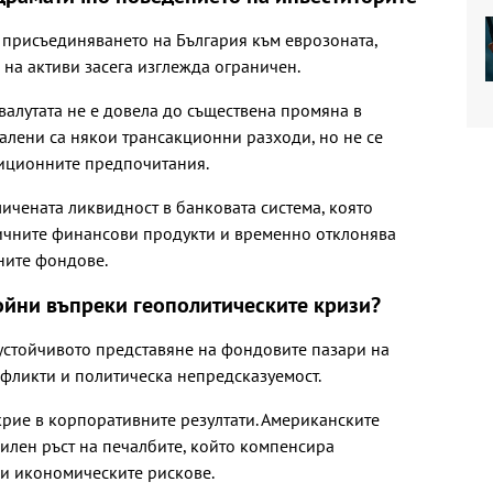
 присъединяването на България към еврозоната,
 на активи засега изглежда ограничен.
алутата не е довела до съществена промяна в
алени са някои трансакционни разходи, но не се
иционните предпочитания.
ичената ликвидност в банковата система, която
ичните финансови продукти и временно отклонява
ните фондове.
ойни въпреки геополитическите кризи?
устойчивото представяне на фондовите пазари на
фликти и политическа непредсказуемост.
рие в корпоративните резултати. Американските
илен ръст на печалбите, който компенсира
 и икономическите рискове.