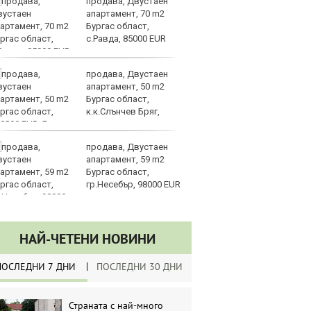
продава, Двустаен
Ве
апартамент, 70 m2
на
Бургас област,
на
с.Равда, 85000 EUR
п
ръководството
продава, Двустаен
Си
апартамент, 50 m2
съ
Бургас област,
в 
к.к.Слънчев Бряг,
ре
8000 EUR
изостават
продава, Двустаен
Ко
апартамент, 59 m2
ки
Бургас област,
за
гр.Несебър, 98000 EUR
уб
НАЙ-ЧЕТЕНИ НОВИНИ
ПОСЛЕДНИ 7 ДНИ
ПОСЛЕДНИ 30 ДНИ
Страната с най-много