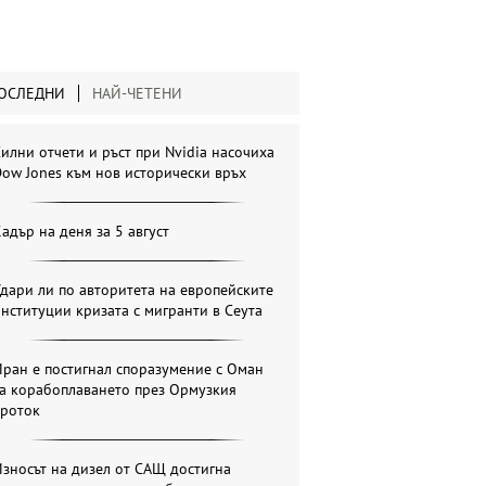
ОСЛЕДНИ
НАЙ-ЧЕТЕНИ
илни отчети и ръст при Nvidia насочиха
ow Jones към нов исторически връх
адър на деня за 5 август
дари ли по авторитета на европейските
нституции кризата с мигранти в Сеута
ран е постигнал споразумение с Оман
за корабоплаването през Ормузкия
проток
зносът на дизел от САЩ достигна