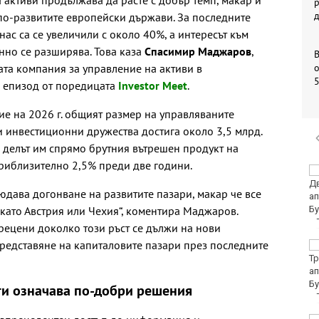
р
 по-развитите европейски държави. За последните
нас са се увеличили с около 40%, а интересът към
нно се разширява. Това каза
Спасимир Маджаров
,
ата компания за управление на активи в
о
я епизод от поредицата
Investor Meet
.
ие на 2026 г. общият размер на управляваните
и инвестиционни дружества достига около 3,5 млрд.
ка делът им спрямо брутния вътрешен продукт на
приблизително 2,5% преди две години.
Убитият мъж на
Младежкия хълм в
юдава догонване на развитите пазари, макар че все
Пловдив е от Кричим
 като Австрия или Чехия“, коментира Маджаров.
прецени доколко този ръст се дължи на нови
редставяне на капиталовите пазари през последните
Кола се преобърна по
таван на тротоар
и означава по-добри решения