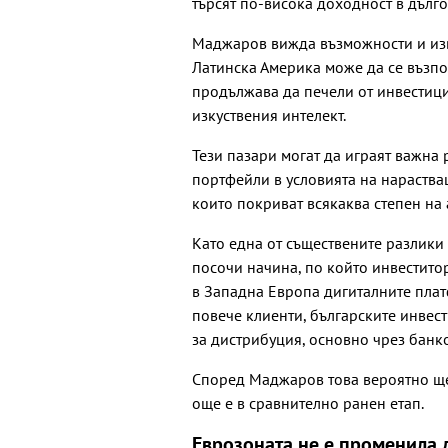
търсят по-висока доходност в дълг
Маджаров вижда възможности и изв
Латинска Америка може да се възпо
продължава да печели от инвестици
изкуствения интелект.
Тези пазари могат да играят важна
портфейли в условията на нараства
които покриват всякаква степен на 
Като една от съществените разлики
посочи начина, по който инвестито
в Западна Европа дигиталните плат
повече клиенти, българските инвес
за дистрибуция, основно чрез банко
Според Маджаров това вероятно ще 
още е в сравнително ранен етап.
Еврозоната не е променила 