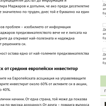
безпрецедентен достъп до информация и
Това са последните
дни, в които цените ще
тира Маджаров и допълни, че ако преди десетилетие
се изписват в лева и в
е значително по-труден, днес той е буквално на един
евро по закон
Хванаха за ден 29
 нов проблем – изобилието от информация
шофьори с алкохол
аджаров предизвикателството вече не е липсата на
или наркотици
орите да откриват най-полезната и надеждна
11
т решенията си.
Три главни дирекции
ост остава едно от най-големите предизвикателства
поемат дейностите на
Регионалните здравни
инспекции
ск от средния европейски инвеститор
ните на Европейската асоциация на управляващите
арите инвестират около 60% от активите си в акции,
о 40%.
злични начини. От една страна, той може да показва
 на по-висока доходност. От друга – повдига въпроса