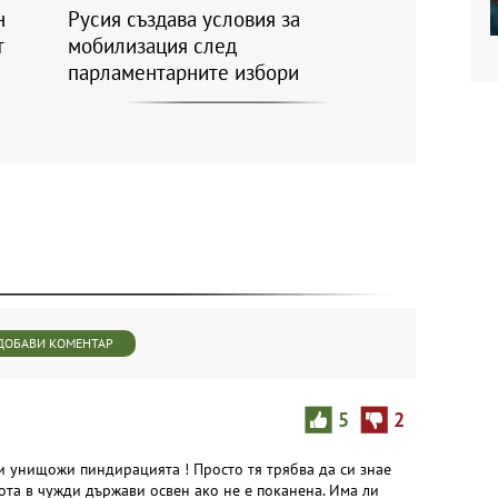
н
Русия създава условия за
т
мобилизация след
парламентарните избори
ДОБАВИ КОМЕНТАР
5
2
 ти унищожи пиндирацията ! Просто тя трябва да си знае
ота в чужди държави освен ако не е поканена. Има ли