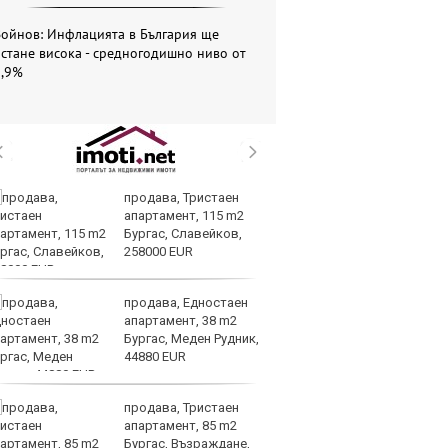
Войнов: Инфлацията в България ще
стане висока - средногодишно ниво от
5,9%
продава, Тристаен
Си
апартамент, 115 m2
съ
Бургас, Славейков,
в 
258000 EUR
ре
изостават
продава, Едностаен
Ко
апартамент, 38 m2
ки
Бургас, Меден Рудник,
за
44880 EUR
уб
продава, Тристаен
Ки
апартамент, 85 m2
м
Бургас, Възраждане,
ин