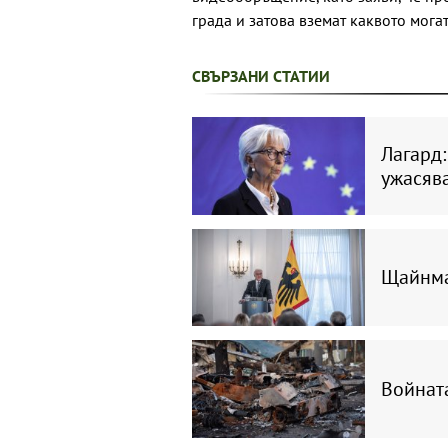
града и затова вземат каквото могат
СВЪРЗАНИ СТАТИИ
Лагард:
ужасява
Щайнма
Войната