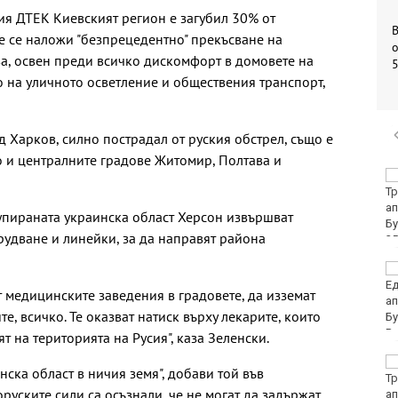
я ДТЕК Киевският регион е загубил 30% от
ще се наложи "безпрецедентно" прекъсване на
о
ва, освен преди всичко дискомфорт в домовете на
о на уличното осветление и обществения транспорт,
 Харков, силно пострадал от руския обстрел, също е
о и централните градове Житомир, Полтава и
Убитият мъж на
Младежкия хълм в
Пловдив е от Кричим
упираната украинска област Херсон извършват
удване и линейки, за да направят района
Кола се преобърна по
таван на тротоар
т медицинските заведения в градовете, да изземат
, всичко. Те оказват натиск върху лекарите, които
ят на територията на Русия", каза Зеленски.
Това са последните
нска област в ничия земя", добави той във
дни, в които цените ще
руските сили са осъзнали, че не могат да задържат
се изписват в лева и в