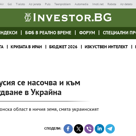
Air
Gol
Tialoto
Az-jenata
Puls
Teenproblem
Automedia
Imoti.net
Rabota
Az-deteto
ИНДЕКСИ
БФБ В РЕАЛНО ВРЕМЕ
ФОРУМ
СПЕЦИАЛНИ ПР
ТА
КРИЗАТА В ИРАН
БЮДЖЕТ 2026
ИЗКУСТВЕН ИНТЕЛЕКТ
усия се насочва и към
дване в Украйна
онска област в ничия земя, смята украинският
СПОДЕЛИ: