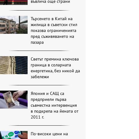
въвлича още страни
Търсенето в Китай на
жилища в съветски стил
показва ограниченията
пред съживяването на
пазара
Светът премина ключова
граница в соларната
енергетика, без никой да
забележи
Япония и САЩ са
предприели първа
съвместна интервенция
в подкрепа на йената от
2011 г.
По-високи цени на