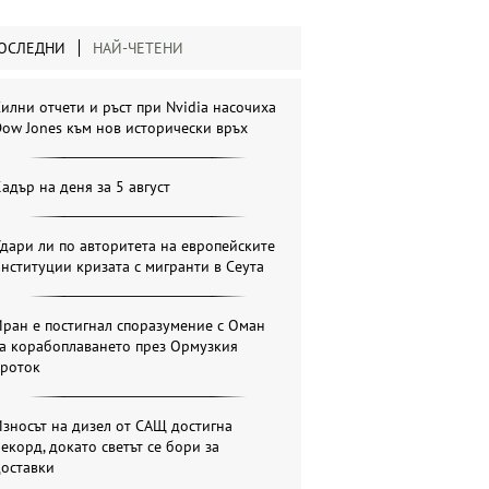
ОСЛЕДНИ
НАЙ-ЧЕТЕНИ
илни отчети и ръст при Nvidia насочиха
ow Jones към нов исторически връх
адър на деня за 5 август
дари ли по авторитета на европейските
нституции кризата с мигранти в Сеута
ран е постигнал споразумение с Оман
за корабоплаването през Ормузкия
проток
зносът на дизел от САЩ достигна
екорд, докато светът се бори за
доставки