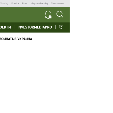
Start.bg
Posoka
Boec
Megavselena.bg
Chernomore
ОЕКТИ
INVESTORMEDIAPRO
ВОЙНАТА В УКРАЙНА