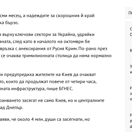
П
осми месец, а надеждите за скорошния ѝ край
ка бързо.
С
а върху ключови сектори за Украйна, удряйки
D
ната, след като в началото на октомври бе
 връзка с анексирания от Русия Крим. По-рано през
К
о се очаква тримилионната столица да няма нормално
У
и
сти предупредиха жителите на Киев да очакват
о, които да продължат повече от четири часа,
И
йната инфраструктура, пише БГНЕС.
ранването засягат не само Киев, но и централните
рад Днепър.
И
ви, че около 4 млн. души са засегнати, но
р