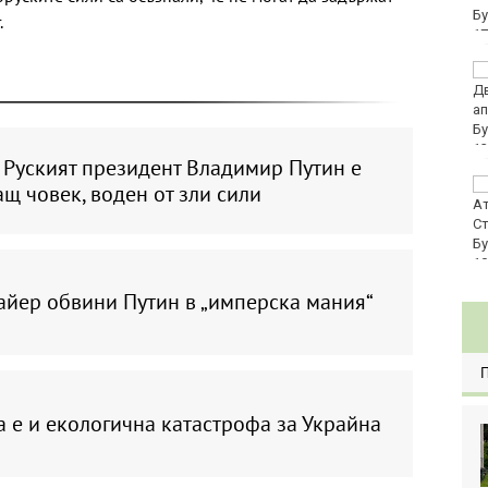
евро по закон
.
Хванаха за ден 29
шофьори с алкохол
или наркотици
 Руският президент Владимир Путин е
Три главни дирекции
щ човек, воден от зли сили
поемат дейностите на
Регионалните здравни
инспекции
йер обвини Путин в „имперска мания“
 е и екологична катастрофа за Украйна