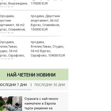
170000 EUR
д
продава, Двустаен
Ка
апартамент, 66 m2
се
Бургас, Славейков,
па
130000 EUR
р
продава,
Ст
Ателие,Таван, Студио,
на
54 m2 Бургас,
Сарафово, 104000 EUR
НАЙ-ЧЕТЕНИ НОВИНИ
ПОСЛЕДНИ 7 ДНИ
ПОСЛЕДНИ 30 ДНИ
Страната с най-много
наематели в Европа
търси решение на