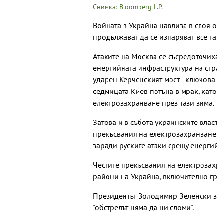
Снимка: Bloomberg L.P.
Войната в Украйна навлиза в своя 
продължават да се изпаряват все та
Атаките на Москва се съсредоточих
енергийната инфраструктура на стра
ударен Керченският мост - ключова
седмицата Киев потъна в мрак, кат
електрозахранване през тази зима.
Затова и в събота украинските вла
прекъсвания на електрозахранванет
заради руските атаки срещу енерги
Честите прекъсвания на електрозах
райони на Украйна, включително г
Президентът Володимир Зеленски зая
"обстрелът няма да ни сломи".