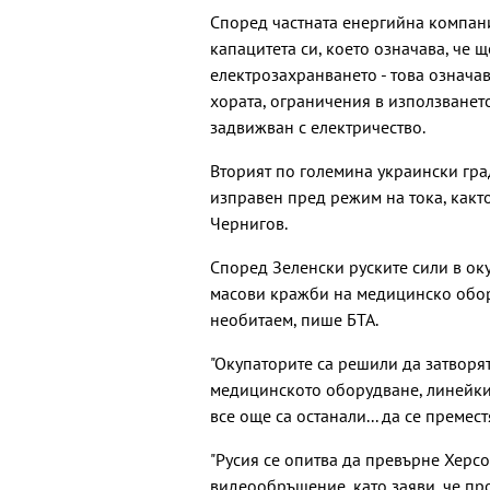
Според частната енергийна компани
капацитета си, което означава, че 
електрозахранването - това означа
хората, ограничения в използванет
задвижван с електричество.
Вторият по големина украински град
изправен пред режим на тока, какт
Чернигов.
Според Зеленски руските сили в ок
масови кражби на медицинско обор
необитаем, пише БТА.
"Окупаторите са решили да затворя
медицинското оборудване, линейките
все още са останали... да се премест
"Русия се опитва да превърне Херсо
видеообръщение, като заяви, че про