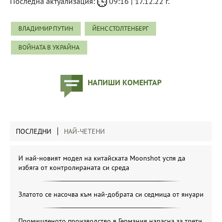
Последна актуализация:
09:16 | 17.12.22 г.
ВЛАДИМИР ПУТИН
ЙЕНС СТОЛТЕНБЕРГ
ВОЙНАТА В УКРАЙНА
НАПИШИ КОМЕНТАР
ПОСЛЕДНИ
НАЙ-ЧЕТЕНИ
И най-новият модел на китайската Moonshot успя да
избяга от контролираната си среда
Златото се насочва към най-добрата си седмица от януари
Промишленото производство в Германия нарасна за трети