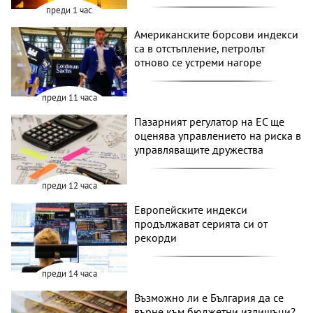
преди 1 час
Американските борсови индекси
са в отстъпление, петролът
отново се устреми нагоре
преди 11 часа
Пазарният регулатор на ЕС ще
оценява управлението на риска в
управляващите дружества
преди 12 часа
Европейските индекси
продължават серията си от
рекорди
преди 14 часа
Възможно ли е България да се
върне към бюджетни излишъци?