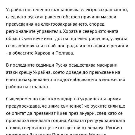
Украйна постепенно възстановява електрозахранването,
след като руският ракетен обстрел причини масови
прекъсвания на електрозахранването, според
регионалните управители. Хората в североизточната
област Суми вече имат достъп до електричество, услугата
се възобновява и в най-пострадалите от атаките региони
- в областите Харков и Полтава.
В последните седмици Русия осъществява масирани
атаки срещу Украйна, което доведе до прекъсване на
електрозахранването и водоснабдяването в множество
райони на страната.
Същевременно висш командир на украинската армия
предупреждава, че „няма съмнение“, че руските сили ще
се опитат да превземат Киев през януари, след като се
провалиха миналата година. Атаката срещу украинската
столица вероятно ще се осъществи от Беларус. Руският
президент Владимир Путин ще посети Минск в