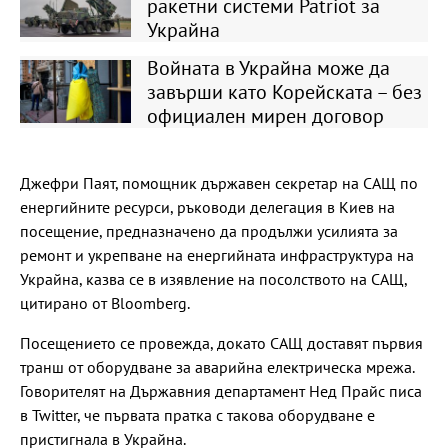
ракетни системи Patriot за
Украйна
Войната в Украйна може да
завърши като Корейската – без
официален мирен договор
Джефри Паят, помощник държавен секретар на САЩ по
енергийните ресурси, ръководи делегация в Киев на
посещение, предназначено да продължи усилията за
ремонт и укрепване на енергийната инфраструктура на
Украйна, казва се в изявление на посолството на САЩ,
цитирано от Bloomberg.
Посещението се провежда, докато САЩ доставят първия
транш от оборудване за аварийна електрическа мрежа.
Говорителят на Държавния департамент Нед Прайс писа
в Twitter, че първата пратка с такова оборудване е
пристигнала в Украйна.