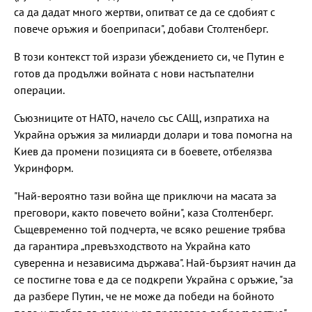
са да дадат много жертви, опитват се да се сдобият с
повече оръжия и боеприпаси", добави Столтенберг.
В този контекст той изрази убеждението си, че Путин е
готов да продължи войната с нови настъпателни
операции.
Съюзниците от НАТО, начело със САЩ, изпратиха на
Украйна оръжия за милиарди долари и това помогна на
Киев да промени позицията си в боевете, отбелязва
Укринформ.
"Най-вероятно тази война ще приключи на масата за
преговори, както повечето войни", каза Столтенберг.
Същевременно той подчерта, че всяко решение трябва
да гарантира „превъзходството на Украйна като
суверенна и независима държава". Най-бързият начин да
се постигне това е да се подкрепи Украйна с оръжие, "за
да разбере Путин, че не може да победи на бойното