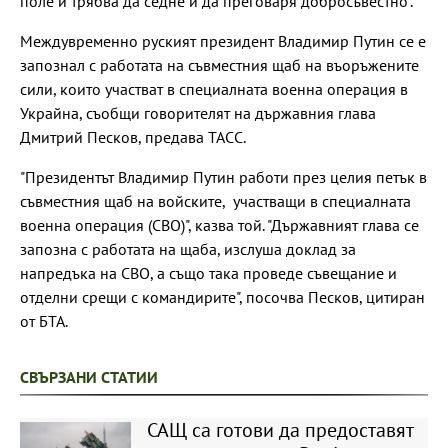
поле и трябва да седне и да преговаря добросъвестно".
Междувременно руският президент Владимир Путин се е
запознал с работата на съвместния щаб на въоръжените
сили, които участват в специалната военна операция в
Украйна, съобщи говорителят на държавния глава
Дмитрий Песков, предава ТАСС.
"Президентът Владимир Путин работи през целия петък в
съвместния щаб на войските, участващи в специалната
военна операция (СВО)", казва той. "Държавният глава се
запозна с работата на щаба, изслуша доклад за
напредъка на СВО, а също така проведе съвещание и
отделни срещи с командирите", посочва Песков, цитиран
от БТА.
СВЪРЗАНИ СТАТИИ
САЩ са готови да предоставят