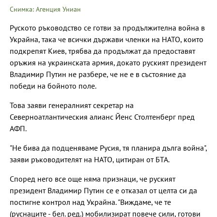
Снимка: Агенция Униан
Руското ръководство се готви за продължителна война в
Украйна, така че всички държави членки на НАТО, които
подкрепят Киев, трябва да продължат да предоставят
оръжия на украинската армия, докато руският президент
Владимир Путин не разбере, че не е в състояние да
победи на бойното поле.
Това заяви генералният секретар на
Северноатлантическия алианс Йенс Столтенберг пред
АФП.
"Не бива да подценяваме Русия, тя планира дълга война",
заяви ръководителят на НАТО, цитиран от БТА.
Според него все още няма признаци, че руският
президент Владимир Путин се е отказал от целта си да
постигне контрол над Украйна. "Виждаме, че те
(руснаците - бел. ред.) мобилизират повече сили, готови