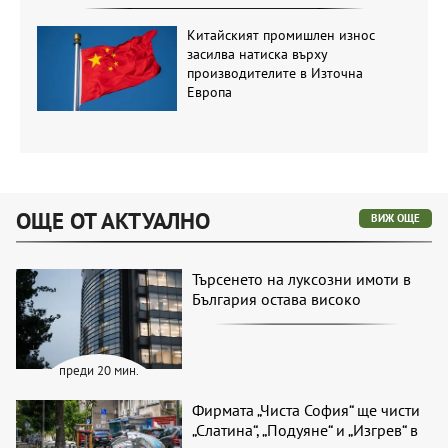
Китайският промишлен износ
засилва натиска върху
производителите в Източна
Европа
ОЩЕ ОТ АКТУАЛНО
ВИЖ ОЩЕ
Търсенето на луксозни имоти в
България остава високо
преди 20 мин.
Фирмата „Чиста София“ ще чисти
„Слатина“, „Подуяне“ и „Изгрев“ в