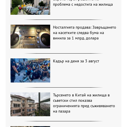
проблема с недостига на жилища
Носталгията продава: Завръщането
на касетките следва бума на
винила за 1 млрд. долара
Кадър на деня за 3 август
Търсенето в Китай на жилища в
съветски стил показва
ограниченията пред съживяването
на пазара