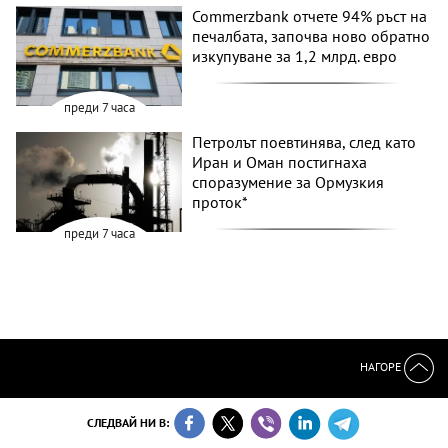
Commerzbank отчете 94% ръст на
печалбата, започва ново обратно
изкупуване за 1,2 млрд. евро
преди 7 часа
Петролът поевтинява, след като
Иран и Оман постигнаха
споразумение за Ормузкия
проток*
преди 7 часа
НАГОРЕ
СЛЕДВАЙ НИ В: