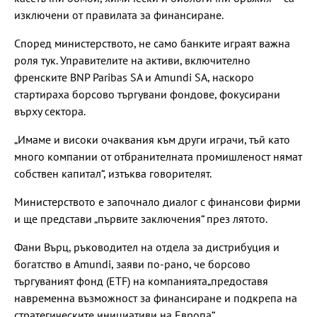
изключени от правилата за финансиране.
Според министерството, не само банките играят важна
роля тук. Управителите на активи, включително
френските BNP Paribas SA и Amundi SA, наскоро
стартираха борсово търгувани фондове, фокусирани
върху сектора.
„Имаме и високи очаквания към други играчи, тъй като
много компании от отбранителната промишленост нямат
собствен капитал“, изтъква говорителят.
Министерството е започнало диалог с финансови фирми
и ще представи „първите заключения“ през лятото.
Фани Върц, ръководител на отдела за дистрибуция и
богатство в Amundi, заяви по-рано, че борсово
търгуваният фонд (ETF) на компанията„предоставя
навременна възможност за финансиране и подкрепа на
стратегическите инициативи на Европа“.