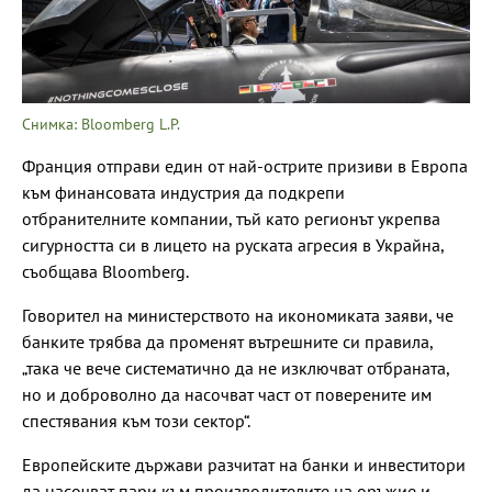
Снимка: Bloomberg L.P.
Франция отправи един от най-острите призиви в Европа
към финансовата индустрия да подкрепи
отбранителните компании, тъй като регионът укрепва
сигурността си в лицето на руската агресия в Украйна,
съобщава Bloomberg.
Говорител на министерството на икономиката заяви, че
банките трябва да променят вътрешните си правила,
„така че вече систематично да не изключват отбраната,
но и доброволно да насочват част от поверените им
спестявания към този сектор“.
Европейските държави разчитат на банки и инвеститори
да насочват пари към производителите на оръжие и