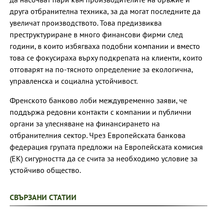
друга отбранителна техника, за да могат последните да
увеличат производството. Това предизвиква
преструктуриране в много финансови фирми след
години, в които избягваха подобни компании и вместо
това се фокусираха върху подкрепата на клиенти, които
отговарят на по-тясното определение за екологична,
управленска и социална устойчивост.
Френското банково лоби междувременно заяви, че
поддържа редовни контакти с компании и публични
органи за улесняване на финансирането на
отбранителния сектор. Чрез Европейската банкова
федерация групата предложи на Европейската комисия
(ЕК) сигурността да се счита за необходимо условие за
устойчиво общество.
СВЪРЗАНИ СТАТИИ