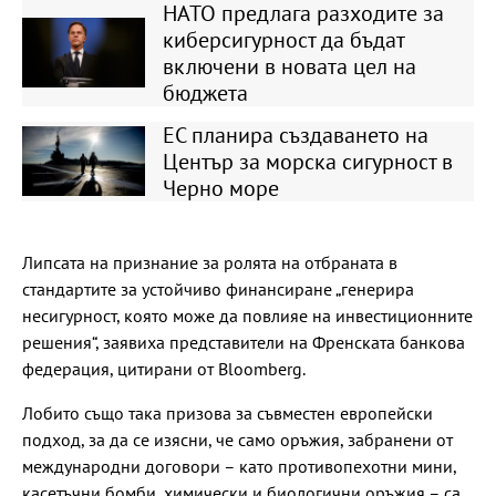
НАТО предлага разходите за
киберсигурност да бъдат
включени в новата цел на
бюджета
ЕС планира създаването на
Център за морска сигурност в
Черно море
Липсата на признание за ролята на отбраната в
стандартите за устойчиво финансиране „генерира
несигурност, която може да повлияе на инвестиционните
решения“, заявиха представители на Френската банкова
федерация, цитирани от Bloomberg.
Лобито също така призова за съвместен европейски
подход, за да се изясни, че само оръжия, забранени от
международни договори – като противопехотни мини,
касетъчни бомби, химически и биологични оръжия – са