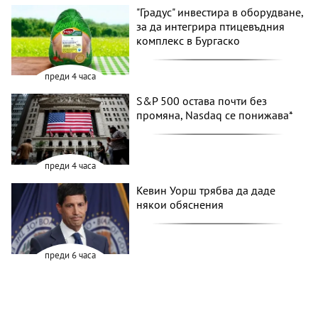
"Градус" инвестира в оборудване,
за да интегрира птицевъдния
комплекс в Бургаско
преди 4 часа
S&P 500 остава почти без
промяна, Nasdaq се понижава*
преди 4 часа
Кевин Уорш трябва да даде
някои обяснения
преди 6 часа